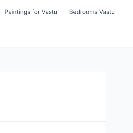
Paintings for Vastu
Bedrooms Vastu