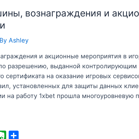
шины, вознаграждения и акци
ии
 By
Ashley
награждения и акционные мероприятия в иг
т по разрешению, выданной контролирующим
о сертификата на оказание игровых сервис
л, установленных для защиты данных клиен
ии на работу 1xbet прошла многоуровневую 
E
S