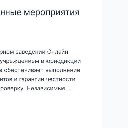
онные мероприятия
орном заведении Онлайн
 учреждением в юрисдикции
ов обеспечивает выполнение
тов и гарантии честности
проверку. Независимые …