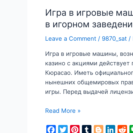
Игра в игровые ма
в игорном заведен
Leave a Comment
/
9870_sat
/
Игра в игровые машины, воз
казино с акциями действуе
Кюрасао. Иметь официальног
нынешних общемировых прави
игры. Перед выдачей лиценз
Игра
Read More »
в
F
T
Pi
T
Bl
Li
R
игровые