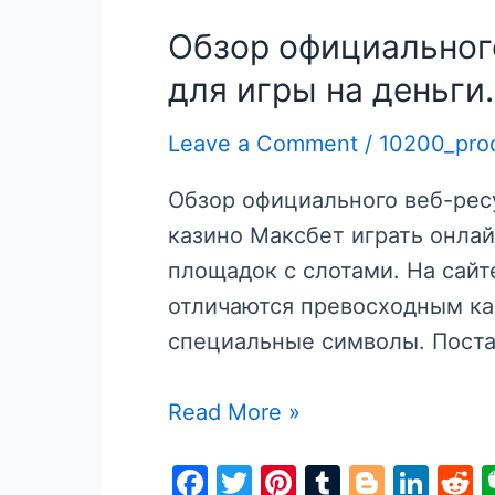
Обзор официальног
для игры на деньги.
Leave a Comment
/
10200_pro
Обзор официального веб-ресу
казино Максбет играть онла
площадок с слотами. На сай
отличаются превосходным ка
специальные символы. Поста
Обзор
Read More »
официального
F
T
Pi
T
Bl
Li
R
веб-