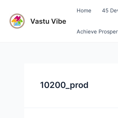
Skip
Home
45 De
to
Vastu Vibe
content
Achieve Prosper
10200_prod