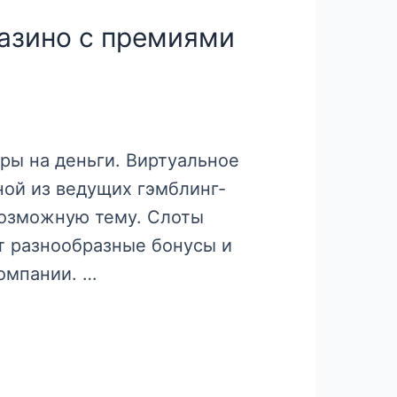
казино с премиями
ры на деньги. Виртуальное
ной из ведущих гэмблинг-
возможную тему. Слоты
т разнообразные бонусы и
омпании. …