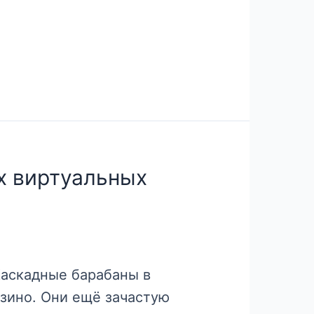
х виртуальных
Каскадные барабаны в
азино. Они ещё зачастую