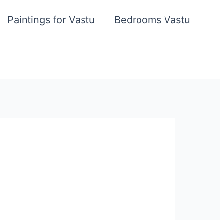
Paintings for Vastu
Bedrooms Vastu