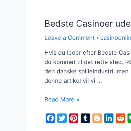
e
er
e
bl
g
e
d
Licens
b
st
r
er
dI
t
302319925
o
n
Bedste Casinoer u
o
Leave a Comment
/
casinoonli
k
Hvis du leder efter Bedste Ca
du kommet til det rette sted. R
den danske spilleindustri, men d
denne artikel vil vi …
Bedste
Read More »
Casinoer
F
T
Pi
T
Bl
Li
R
uden
a
w
nt
u
o
n
e
ROFUS