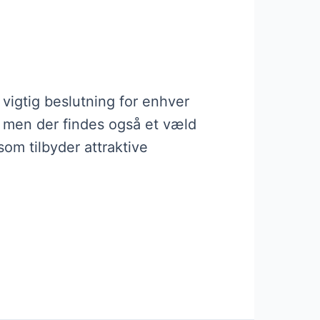
vigtig beslutning for enhver
, men der findes også et væld
om tilbyder attraktive