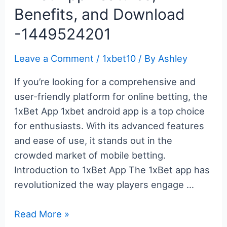
o
n
e
Benefits, and Download
o
-1449524201
k
Leave a Comment
/
1xbet10
/ By
Ashley
If you’re looking for a comprehensive and
user-friendly platform for online betting, the
1xBet App 1xbet android app is a top choice
for enthusiasts. With its advanced features
and ease of use, it stands out in the
crowded market of mobile betting.
Introduction to 1xBet App The 1xBet app has
revolutionized the way players engage …
The
Read More »