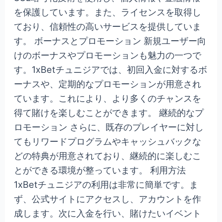
を保護しています。また、ライセンスを取得し
ており、信頼性の高いサービスを提供していま
す。 ボーナスとプロモーション 新規ユーザー向
けのボーナスやプロモーションも魅力の一つで
す。1xBetチュニジアでは、初回入金に対するボ
ーナスや、定期的なプロモーションが用意され
ています。これにより、より多くのチャンスを
得て賭けを楽しむことができます。 継続的なプ
ロモーション さらに、既存のプレイヤーに対し
てもリワードプログラムやキャッシュバックな
どの特典が用意されており、継続的に楽しむこ
とができる環境が整っています。 利用方法
1xBetチュニジアの利用は非常に簡単です。ま
ず、公式サイトにアクセスし、アカウントを作
成します。次に入金を行い、賭けたいイベント