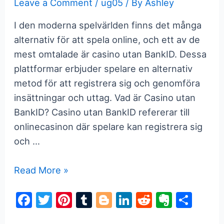
Leave a Comment
/
ug05
/ By
Ashley
I den moderna spelvärlden finns det många
alternativ för att spela online, och ett av de
mest omtalade är casino utan BankID. Dessa
plattformar erbjuder spelare en alternativ
metod för att registrera sig och genomföra
insättningar och uttag. Vad är Casino utan
BankID? Casino utan BankID refererar till
onlinecasinon där spelare kan registrera sig
och …
Vad
Read More »
är
F
T
Pi
T
Bl
Li
R
E
S
Casino
a
w
nt
u
o
n
e
v
h
utan