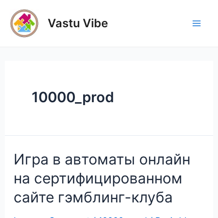
Skip
to
Vastu Vibe
Mai
content
Men
10000_prod
Игра в автоматы онлайн
на сертифицированном
сайте гэмблинг-клуба