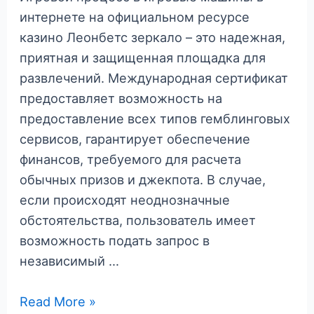
интернете на официальном ресурсе
казино Леонбетс зеркало – это надежная,
приятная и защищенная площадка для
развлечений. Международная сертификат
предоставляет возможность на
предоставление всех типов гемблинговых
сервисов, гарантирует обеспечение
финансов, требуемого для расчета
обычных призов и джекпота. В случае,
если происходят неоднозначные
обстоятельства, пользователь имеет
возможность подать запрос в
независимый …
Игровой
Read More »