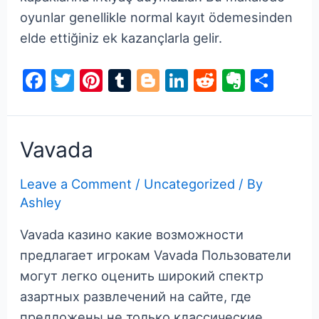
oyunlar genellikle normal kayıt ödemesinden
elde ettiğiniz ek kazançlarla gelir.
F
T
Pi
T
Bl
Li
R
E
S
a
w
nt
u
o
n
e
v
h
c
itt
er
m
g
k
d
er
ar
e
er
e
bl
g
e
di
n
e
Vavada
b
st
r
er
dI
t
ot
Leave a Comment
/
Uncategorized
/ By
o
n
e
Ashley
o
k
Vavada казино какие возможности
предлагает игрокам Vavada Пользователи
могут легко оценить широкий спектр
азартных развлечений на сайте, где
предложены не только классические