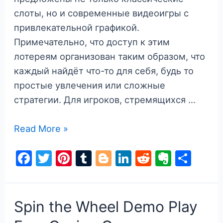
слоты, но и современные видеоигры с
привлекательной графикой.
Примечательно, что доступ к этим
лотереям организован таким образом, что
каждый найдёт что-то для себя, будь то
простые увлечения или сложные
стратегии. Для игроков, стремящихся …
Vavada
Read More »
F
T
Pi
T
Bl
Li
R
E
S
a
w
nt
u
o
n
e
v
h
c
itt
er
m
g
k
d
er
ar
e
er
e
bl
g
e
di
n
e
Spin the Wheel Demo Play
b
st
r
er
dI
t
ot