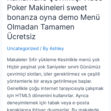
b
st
r
er
dI
t
ot
Poker Makineleri sweet
o
n
e
bonanza oyna demo Menü
o
Olmadan Tamamen
k
Ücretsiz
Uncategorized
/ By
Ashley
Makaleler Sıfır yükleme Kesinlikle menü yok
Hiçbir peşinat yok Saniyeler sınırlı Günümüz
çevrimiçi slotları, izler gerektirmez ve çeşitli
yöntemlerle bir araya getirilmeye başlar.
Genellikle çoğu internet tarayıcısıyla çalışmak
için HTML5 dönemini kullanırlar. Ayrıca
deneyimlemek için tabak veya e-posta
kapaklarına ihtiyaç duymazlar. Bu makalede