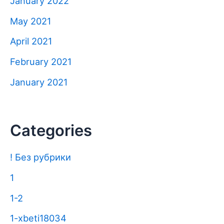
January 2022
May 2021
April 2021
February 2021
January 2021
Categories
! Без рубрики
1
1-2
1-xbeti18034