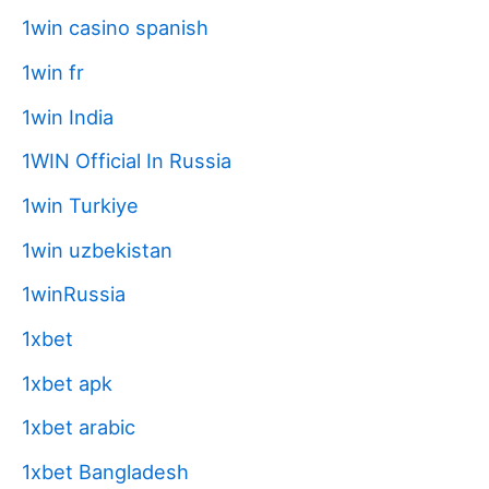
1win casino spanish
1win fr
1win India
1WIN Official In Russia
1win Turkiye
1win uzbekistan
1winRussia
1xbet
1xbet apk
1xbet arabic
1xbet Bangladesh