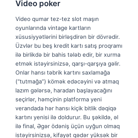
Video poker
Video qumar tez-tez slot maşın
oyunlarında vintage kartların
xüsusiyyətlərini birləşdirən bir dövrədir.
Üzvlər bu beş kredit kartı satış proqramı
ilə birlikdə bir bahis tələb edir, bir xurma
etmək istəyirsinizsə, qarşı-qarşıya gəlir.
Onlar hansı təbrik kartını saxlamağa
(“tutmağa”) kömək edəcəyini və atmaq
lazım gələrsə, haradan başlayacağını
seçirlər, həmçinin platforma yeni
verandada hər hansı kiçik bitlik dəqiqə
kartını yenisi ilə doldurur. Bu şəkildə, əl
ilə final, Əgər ödəniş üçün uyğun olmaq
istəyirsinizsə, kifayət qədər yüksək bir