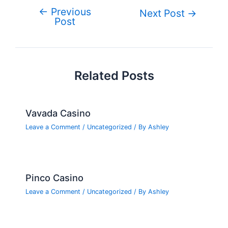
b
st
r
er
dI
t
ot
e
←
Previous
Post
Next Post
→
o
n
e
Post
navigation
o
k
Related Posts
Vavada Casino
Leave a Comment
/
Uncategorized
/ By
Ashley
Pinco Casino
Leave a Comment
/
Uncategorized
/ By
Ashley