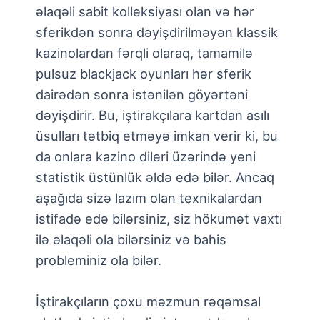
əlaqəli sabit kolleksiyası olan və hər
sferikdən sonra dəyişdirilməyən klassik
kazinolardan fərqli olaraq, tamamilə
pulsuz blackjack oyunları hər sferik
dairədən sonra istənilən göyərtəni
dəyişdirir. Bu, iştirakçılara kartdan asılı
üsulları tətbiq etməyə imkan verir ki, bu
da onlara kazino dileri üzərində yeni
statistik üstünlük əldə edə bilər. Ancaq
aşağıda sizə lazım olan texnikalardan
istifadə edə bilərsiniz, siz hökumət vaxtı
ilə əlaqəli ola bilərsiniz və bahis
probleminiz ola bilər.
İştirakçıların çoxu məzmun rəqəmsal