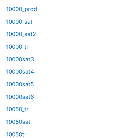
10000_prod
10000_sat
10000_sat2
10000_tr
10000sat3
10000sat4
10000sat5
10000sat6
10050_tr
10050sat
10050tr