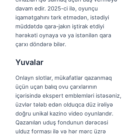
davam edir. 2025-ci ilə, oyunçu
iqamətgahını tərk etmədən, istədiyi
müddətdə qara-jakın iştirak etdiyi
hərəkəti oynaya və ya istənilən qara
çarxı döndərə bilər.
Yuvalar
Onlayn slotlar, mükafatlar qazanmaq
üçün uçan balıq ovu çarxlarının
içərisində ekspert emblemləri istəsəniz,
üzvlər tələb edən olduqca düz irəliyə
doğru unikal kazino video oyunlarıdır.
Qazanılan uduş fondunun dərəcəsi
ulduz forması ilə və hər mərc üzrə