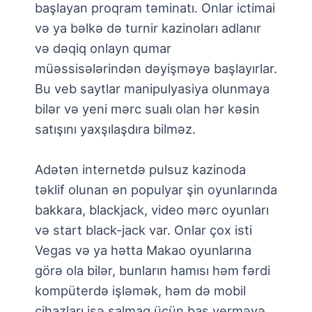
başlayan proqram təminatı. Onlar ictimai
və ya bəlkə də turnir kazinoları adlanır
və dəqiq onlayn qumar
müəssisələrindən dəyişməyə başlayırlar.
Bu veb saytlar manipulyasiya olunmaya
bilər və yeni mərc sualı olan hər kəsin
satışını yaxşılaşdıra bilməz.
Adətən internetdə pulsuz kazinoda
təklif olunan ən populyar şin oyunlarında
bakkara, blackjack, video mərc oyunları
və start black-jack var. Onlar çox isti
Vegas və ya hətta Makao oyunlarına
görə ola bilər, bunların hamısı həm fərdi
kompüterdə işləmək, həm də mobil
cihazları işə salmaq üçün baş verməyə