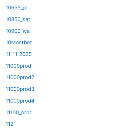
10655_pr
10850_sat
10900_wa
10Mostbet
11-11-2025
11000prod
11000prod2
11000prod3
11000prod4
11100_prod
112