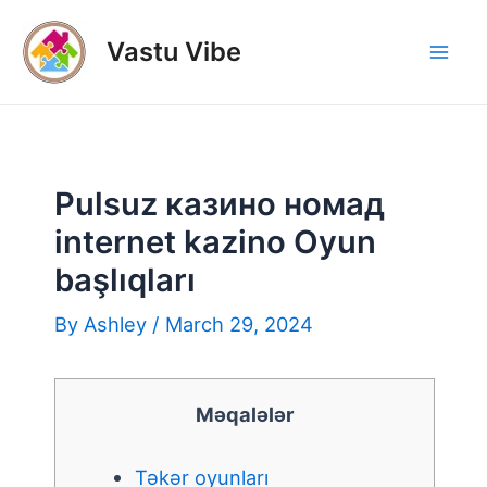
Skip
to
Vastu Vibe
Mai
content
Men
Pulsuz казино номад
internet kazino Oyun
başlıqları
By
Ashley
/
March 29, 2024
Məqalələr
Təkər oyunları