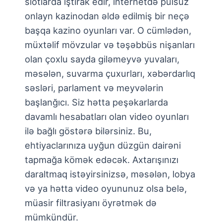
slotlarda iştirak edir, internetdə pulsuz
onlayn kazinodan əldə edilmiş bir neçə
başqa kazino oyunları var. O cümlədən,
müxtəlif mövzular və təşəbbüs nişanları
olan çoxlu sayda giləmeyvə yuvaları,
məsələn, suvarma çuxurları, xəbərdarlıq
səsləri, parlament və meyvələrin
başlanğıcı. Siz hətta peşəkarlarda
davamlı hesabatları olan video oyunları
ilə bağlı göstərə bilərsiniz. Bu,
ehtiyaclarınıza uyğun düzgün dairəni
tapmağa kömək edəcək. Axtarışınızı
daraltmaq istəyirsinizsə, məsələn, lobya
və ya hətta video oyununuz olsa belə,
müasir filtrasiyanı öyrətmək də
mümkündür.