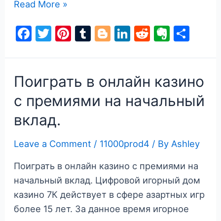
Лицензионное
Read More »
казино
F
T
Pi
T
Bl
Li
R
E
S
на
a
w
nt
u
o
n
e
v
h
финансы:
условия
c
itt
er
m
g
k
d
er
ar
и
e
er
e
bl
g
e
di
n
e
Поиграть в онлайн казино
требования
b
st
r
er
dI
t
ot
с премиями на начальный
игры
o
n
e
вклад.
o
k
Leave a Comment
/
11000prod4
/ By
Ashley
Поиграть в онлайн казино с премиями на
начальный вклад. Цифровой игорный дом
казино 7К действует в сфере азартных игр
более 15 лет. За данное время игорное