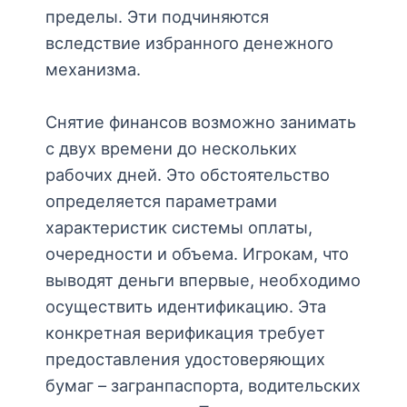
пределы. Эти подчиняются
вследствие избранного денежного
механизма.
Снятие финансов возможно занимать
с двух времени до нескольких
рабочих дней. Это обстоятельство
определяется параметрами
характеристик системы оплаты,
очередности и объема. Игрокам, что
выводят деньги впервые, необходимо
осуществить идентификацию. Эта
конкретная верификация требует
предоставления удостоверяющих
бумаг – загранпаспорта, водительских