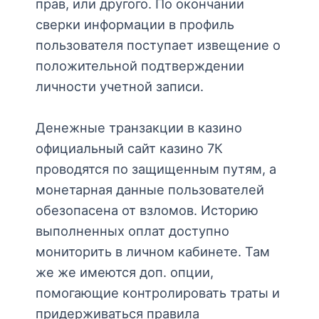
прав, или другого. По окончании
сверки информации в профиль
пользователя поступает извещение о
положительной подтверждении
личности учетной записи.
Денежные транзакции в казино
официальный сайт казино 7К
проводятся по защищенным путям, а
монетарная данные пользователей
обезопасена от взломов. Историю
выполненных оплат доступно
мониторить в личном кабинете. Там
же же имеются доп. опции,
помогающие контролировать траты и
придерживаться правила