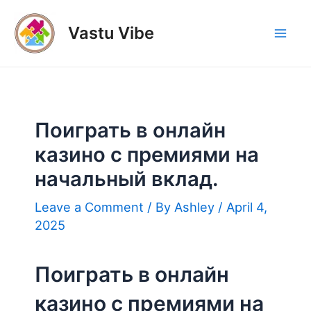
Skip
to
Vastu Vibe
Mai
content
Men
Поиграть в онлайн
казино с премиями на
начальный вклад.
Leave a Comment
/ By
Ashley
/
April 4,
2025
Поиграть в онлайн
казино с премиями на