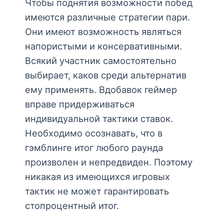
Чтобы поднятия возможности побед
имеются различные стратегии пари.
Они имеют возможность являться
напористыми и консервативными.
Всякий участник самостоятельно
выбирает, каков среди альтернатив
ему применять. Вдобавок геймер
вправе придерживаться
индивидуальной тактики ставок.
Необходимо осознавать, что в
гэмблинге итог любого раунда
произволен и непредвиден. Поэтому
никакая из имеющихся игровых
тактик не может гарантировать
стопроцентный итог.