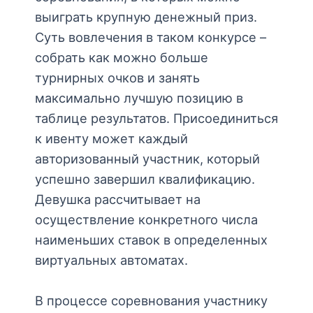
выиграть крупную денежный приз.
Суть вовлечения в таком конкурсе –
собрать как можно больше
турнирных очков и занять
максимально лучшую позицию в
таблице результатов. Присоединиться
к ивенту может каждый
авторизованный участник, который
успешно завершил квалификацию.
Девушка рассчитывает на
осуществление конкретного числа
наименьших ставок в определенных
виртуальных автоматах.
В процессе соревнования участнику