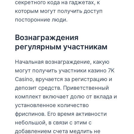
секретного кода на гаджетах, к
которым могут получить доступ
посторонние люди.
Вознаграждения
регулярным участникам
Начальная вознаграждение, какую
могут получить участники казино 7K
Casino, вручается за регистрацию и
депозит средств. Приветственный
комплект включает долю от вклада и
установленное количество
фриспинов. Его время активности
небольшой, в связи с этим с
добавлением счета медлить не