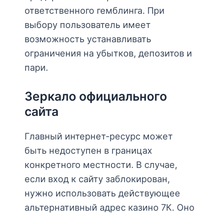
ответственного гемблинга. При
выбору пользователь имеет
возможность устанавливать
ограничения на убытков, депозитов и
пари.
Зеркало официального
сайта
Главный интернет-ресурс может
быть недоступен в границах
конкретного местности. В случае,
если вход к сайту заблокирован,
нужно использовать действующее
альтернативный адрес казино 7К. Оно