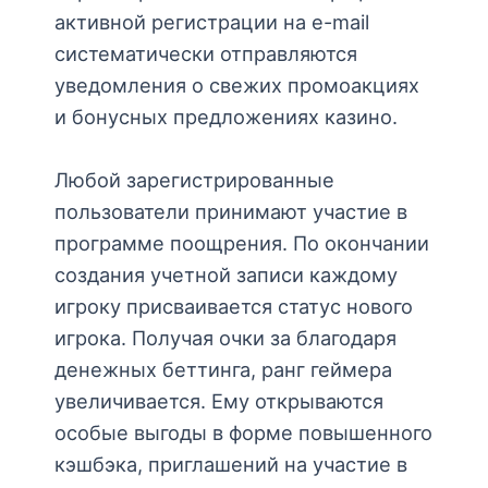
активной регистрации на e-mail
систематически отправляются
уведомления о свежих промоакциях
и бонусных предложениях казино.
Любой зарегистрированные
пользователи принимают участие в
программе поощрения. По окончании
создания учетной записи каждому
игроку присваивается статус нового
игрока. Получая очки за благодаря
денежных беттинга, ранг геймера
увеличивается. Ему открываются
особые выгоды в форме повышенного
кэшбэка, приглашений на участие в