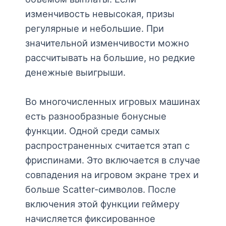
изменчивость невысокая, призы
регулярные и небольшие. При
значительной изменчивости можно
рассчитывать на большие, но редкие
денежные выигрыши.
Во многочисленных игровых машинах
есть разнообразные бонусные
функции. Одной среди самых
распространенных считается этап с
фриспинами. Это включается в случае
совпадения на игровом экране трех и
больше Scatter-символов. После
включения этой функции геймеру
начисляется фиксированное