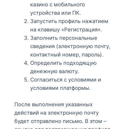
казино с мобильного
устройства или ПК.
Запустить профиль нажатием
на клавишу «Регистрация».
Заполнить персональные
сведения (электронную почту,
контактный номер, пароль).
Определить подходящую
денежную валюту.
Согласиться с условиями и
условиями платформы.
После выполнения указанных
действий на электронную почту
будет отправлено письмо. В этом –