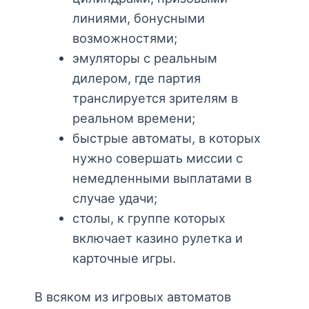
линиями, бонусными
возможностями;
эмуляторы с реальным
дилером, где партия
транслируется зрителям в
реальном времени;
быстрые автоматы, в которых
нужно совершать миссии с
немедленными выплатами в
случае удачи;
столы, к группе которых
включает казино рулетка и
карточные игры.
В всяком из игровых автоматов