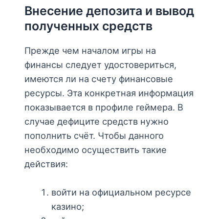
Внесение депозита и вывод
полученных средств
Прежде чем началом игры на
финансы следует удостовериться,
имеются ли на счету финансовые
ресурсы. Эта конкретная информация
показывается в профиле геймера. В
случае дефиците средств нужно
пополнить счёт. Чтобы данного
необходимо осуществить такие
действия:
войти на официальном ресурсе
казино;