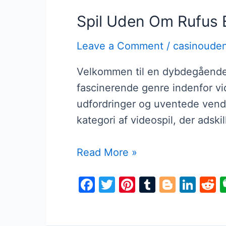
Spil Uden Om Rufus E
Leave a Comment
/
casinouden
Velkommen til en dybdegående 
fascinerende genre indenfor vid
udfordringer og uventede vendi
kategori af videospil, der adskil
Spil
Read More »
Uden
F
T
Pi
T
Bl
Li
R
Om
a
w
nt
u
o
n
e
Rufus
c
itt
er
m
g
k
d
En