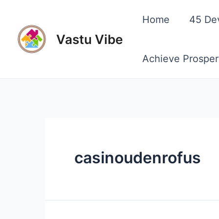
Skip
Home
45 De
to
Vastu Vibe
content
Achieve Prosper
casinoudenrofus