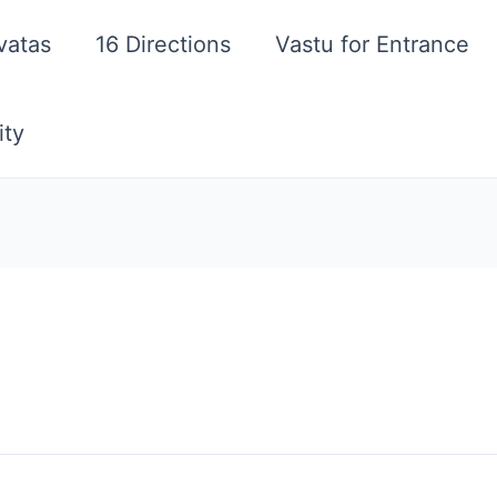
vatas
16 Directions
Vastu for Entrance
ity