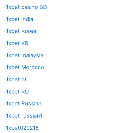
1xbet casino BD
1xbet india
1xbet Korea
1xbet KR
1xbet malaysia
1xbet Morocco
1xbet pt
1xbet RU
1xbet Russian
1xbet russian1
1xbet020218