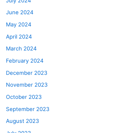
July 2024
June 2024
May 2024
April 2024
March 2024
February 2024
December 2023
November 2023
October 2023
September 2023
August 2023
July 2023