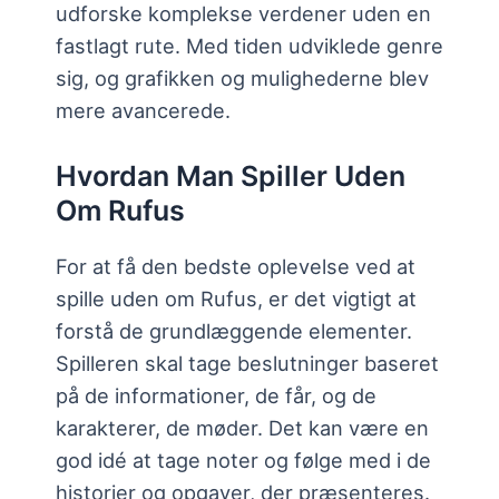
udforske komplekse verdener uden en
fastlagt rute. Med tiden udviklede genre
sig, og grafikken og mulighederne blev
mere avancerede.
Hvordan Man Spiller Uden
Om Rufus
For at få den bedste oplevelse ved at
spille uden om Rufus, er det vigtigt at
forstå de grundlæggende elementer.
Spilleren skal tage beslutninger baseret
på de informationer, de får, og de
karakterer, de møder. Det kan være en
god idé at tage noter og følge med i de
historier og opgaver, der præsenteres.