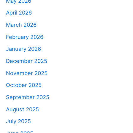
May 2026
April 2026
March 2026
February 2026
January 2026
December 2025
November 2025
October 2025
September 2025
August 2025
July 2025