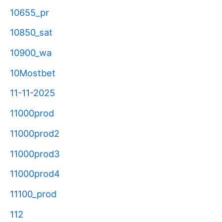
10655_pr
10850_sat
10900_wa
10Mostbet
11-11-2025
11000prod
11000prod2
11000prod3
11000prod4
11100_prod
112