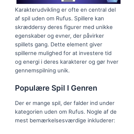
Karakterudvikling er ofte en central del
af spil uden om Rufus. Spillere kan
skræddersy deres figurer med unikke
egenskaber og evner, der påvirker
spillets gang. Dette element giver
spillerne mulighed for at investere tid
og energi i deres karakterer og gør hver
gennemspilning unik.
Populære Spil I Genren
Der er mange spil, der falder ind under
kategorien uden om Rufus. Nogle af de
mest bemærkelsesværdige inkluderer: