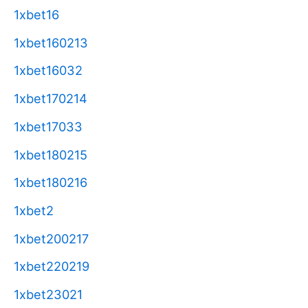
1xbet16
1xbet160213
1xbet16032
1xbet170214
1xbet17033
1xbet180215
1xbet180216
1xbet2
1xbet200217
1xbet220219
1xbet23021