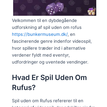
Velkommen til en dybdegående
udforskning af spil uden om rofus
https://bunkermuseum.dk/
, en
fascinerende genre indenfor videospil,
hvor spillere træder ind i alternative
verdener fyldt med eventyr,
udfordringer og uventede vendinger.
Hvad Er Spil Uden Om
Rufus?
Spil uden om Rufus refererer til en