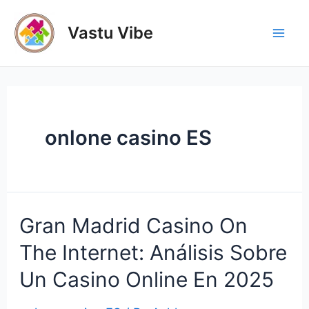
Skip
to
Vastu Vibe
Mai
content
Men
onlone casino ES
Gran Madrid Casino On
The Internet: Análisis Sobre
Un Casino Online En 2025