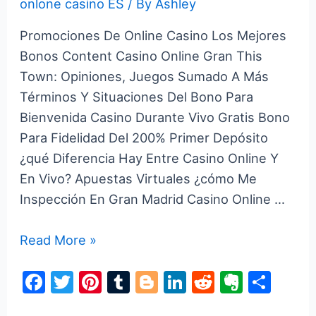
onlone casino ES
/ By
Ashley
Promociones De Online Casino Los Mejores
Bonos Content Casino Online Gran This
Town: Opiniones, Juegos Sumado A Más
Términos Y Situaciones Del Bono Para
Bienvenida Casino Durante Vivo Gratis Bono
Para Fidelidad Del 200% Primer Depósito
¿qué Diferencia Hay Entre Casino Online Y
En Vivo? Apuestas Virtuales ¿cómo Me
Inspección En Gran Madrid Casino Online …
Gran
Read More »
Madrid
F
T
Pi
T
Bl
Li
R
E
S
Casino
a
w
nt
u
o
n
e
v
h
On