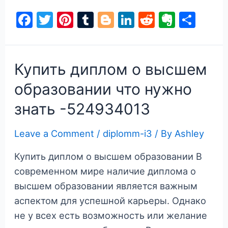
диплома
F
T
Pi
T
Bl
Li
R
E
S
журналиста
a
w
nt
u
o
n
e
v
h
цена,
преимущества
c
itt
er
m
g
k
d
er
ar
и
e
er
e
bl
g
e
di
n
e
Купить диплом о высшем
отзывы
b
st
r
er
dI
t
ot
образовании что нужно
o
n
e
знать -524934013
o
k
Leave a Comment
/
diplomm-i3
/ By
Ashley
Купить диплом о высшем образовании В
современном мире наличие диплома о
высшем образовании является важным
аспектом для успешной карьеры. Однако
не у всех есть возможность или желание