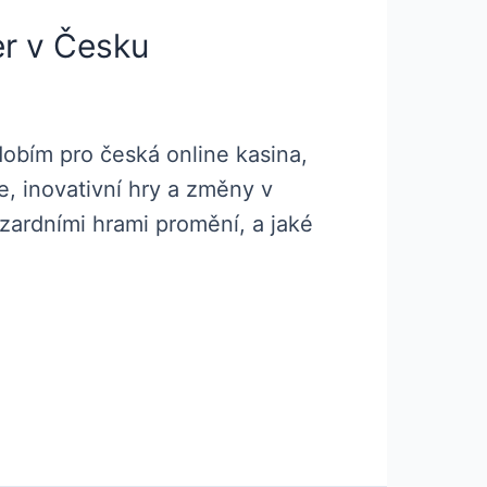
er v Česku
obím pro česká online kasina,
e, inovativní hry a změny v
zardními hrami promění, a jaké