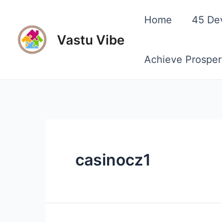
Skip
Home
45 De
to
Vastu Vibe
content
Achieve Prosper
casinocz1