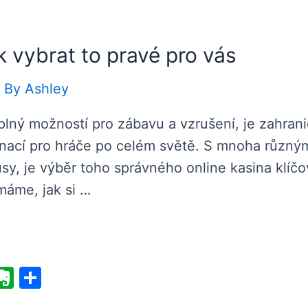
i
n
e
ot
e
k vybrat to pravé pro vás
 By
Ashley
plný možností pro zábavu a vzrušení, je zahrani
inací pro hráče po celém světě. S mnoha různými
usy, je výběr toho správného online kasina klí
máme, jak si …
E
S
v
h