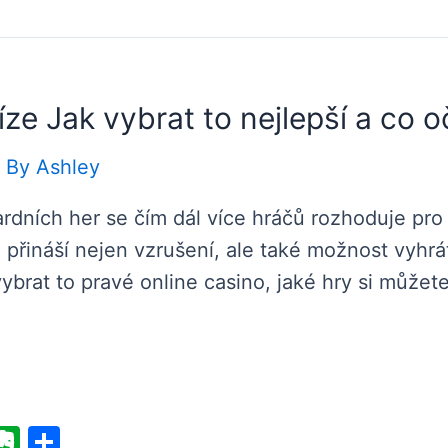
er
ar
i
n
e
ot
e
íze Jak vybrat to nejlepší a co 
 By
Ashley
dních her se čím dál více hráčů rozhoduje pro 
 přináší nejen vzrušení, ale také možnost vyhrá
ybrat to pravé online casino, jaké hry si můžet
E
S