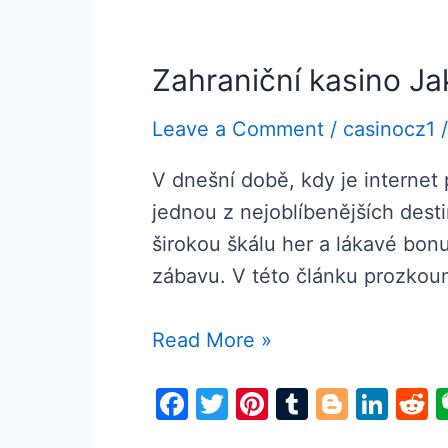
e
er
e
bl
g
e
d
hazardních
b
st
r
er
dI
t
her
o
n
Zahraniční kasino Ja
v
o
Česku
Leave a Comment
/
casinocz1
/
k
V dnešní době, kdy je internet 
jednou z nejoblíbenějších dest
širokou škálu her a lákavé bon
zábavu. V této článku prozkou
Zahraniční
Read More »
kasino
F
T
Pi
T
Bl
Li
R
Jak
a
w
nt
u
o
n
e
vybrat