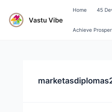
Skip
Home
45 De
to
Vastu Vibe
content
Achieve Prosper
marketasdiplomas