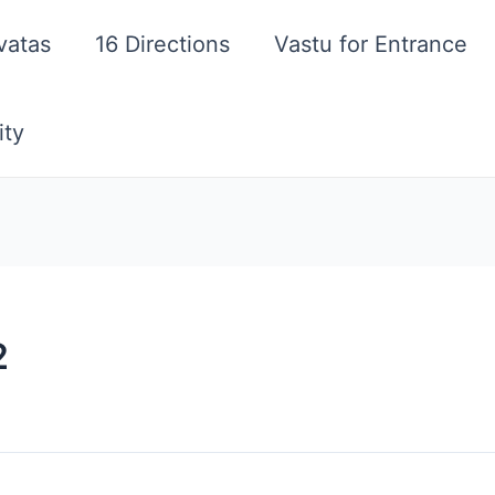
vatas
16 Directions
Vastu for Entrance
ity
2