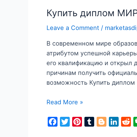
Купить диплом МИР 
Leave a Comment
/
marketasd
В современном мире образов
атрибутом успешной карьеры
его квалификацию и открыл д
причинам получить официаль
возможность Купить диплом
Купить
Read More »
диплом
F
T
Pi
T
Bl
Li
R
МИР
a
w
nt
u
o
n
e
на