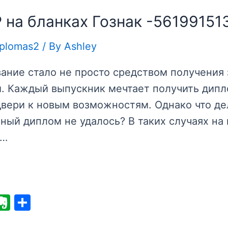
на бланках Гознак -56199151
iplomas2
/ By
Ashley
ание стало не просто средством получения 
. Каждый выпускник мечтает получить дипл
вери к новым возможностям. Однако что де
ный диплом не удалось? В таких случаях на
 …
E
S
v
h