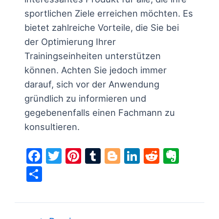
sportlichen Ziele erreichen möchten. Es
bietet zahlreiche Vorteile, die Sie bei
der Optimierung Ihrer
Trainingseinheiten unterstützen
können. Achten Sie jedoch immer
darauf, sich vor der Anwendung
gründlich zu informieren und
gegebenenfalls einen Fachmann zu
konsultieren.
F
T
Pi
T
Bl
Li
R
E
a
w
nt
u
o
n
e
v
S
c
itt
er
m
g
k
d
er
h
e
er
e
bl
g
e
di
n
ar
b
st
r
er
dI
t
ot