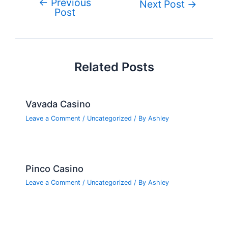
e
←
Previous
Post
Next Post
→
o
n
e
Post
navigation
o
k
Related Posts
Vavada Casino
Leave a Comment
/
Uncategorized
/ By
Ashley
Pinco Casino
Leave a Comment
/
Uncategorized
/ By
Ashley