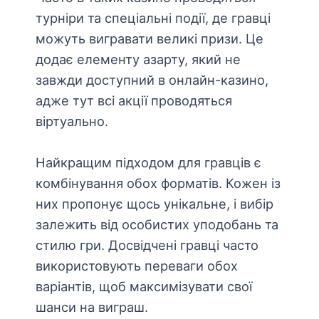
турніри та спеціальні події, де гравці
можуть вигравати великі призи. Це
додає елементу азарту, який не
завжди доступний в онлайн-казино,
адже тут всі акції проводяться
віртуально.
Найкращим підходом для гравців є
комбінування обох форматів. Кожен із
них пропонує щось унікальне, і вибір
залежить від особистих уподобань та
стилю гри. Досвідчені гравці часто
використовують переваги обох
варіантів, щоб максимізувати свої
шанси на виграш.