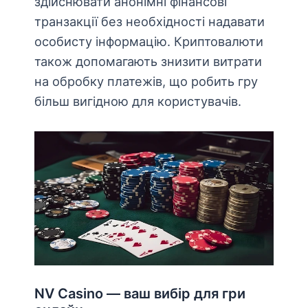
здійснювати анонімні фінансові
транзакції без необхідності надавати
особисту інформацію. Криптовалюти
також допомагають знизити витрати
на обробку платежів, що робить гру
більш вигідною для користувачів.
NV Casino — ваш вибір для гри