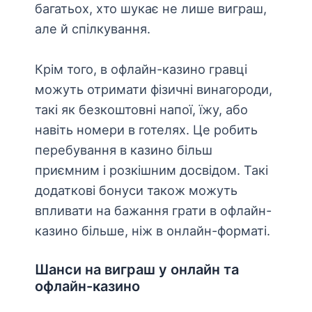
багатьох, хто шукає не лише виграш,
але й спілкування.
Крім того, в офлайн-казино гравці
можуть отримати фізичні винагороди,
такі як безкоштовні напої, їжу, або
навіть номери в готелях. Це робить
перебування в казино більш
приємним і розкішним досвідом. Такі
додаткові бонуси також можуть
впливати на бажання грати в офлайн-
казино більше, ніж в онлайн-форматі.
Шанси на виграш у онлайн та
офлайн-казино