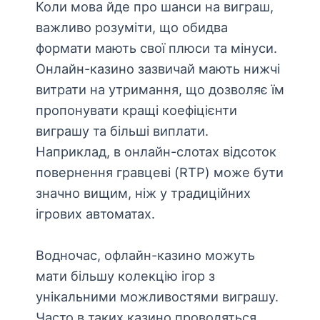
Коли мова йде про шанси на виграш,
важливо розуміти, що обидва
формати мають свої плюси та мінуси.
Онлайн-казино зазвичай мають нижчі
витрати на утримання, що дозволяє їм
пропонувати кращі коефіцієнти
виграшу та більші виплати.
Наприклад, в онлайн-слотах відсоток
повернення гравцеві (RTP) може бути
значно вищим, ніж у традиційних
ігрових автоматах.
Водночас, офлайн-казино можуть
мати більшу колекцію ігор з
унікальними можливостями виграшу.
Часто в таких казино проводяться