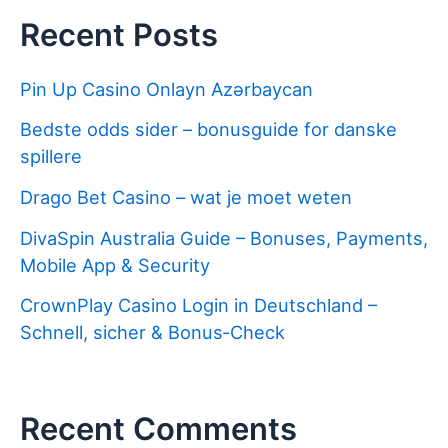
Recent Posts
Pin Up Casino Onlayn Azərbaycan
Bedste odds sider – bonusguide for danske
spillere
Drago Bet Casino – wat je moet weten
DivaSpin Australia Guide – Bonuses, Payments,
Mobile App & Security
CrownPlay Casino Login in Deutschland –
Schnell, sicher & Bonus‑Check
Recent Comments