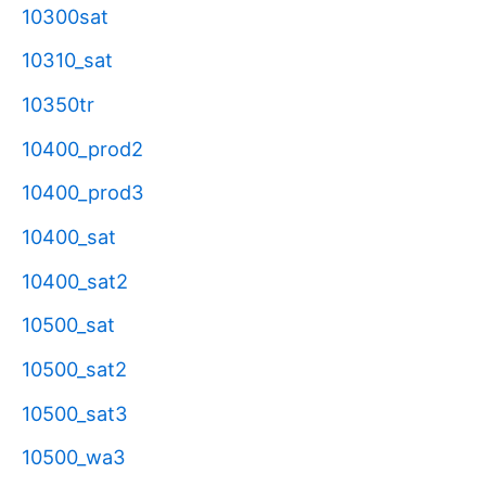
10300sat
10310_sat
10350tr
10400_prod2
10400_prod3
10400_sat
10400_sat2
10500_sat
10500_sat2
10500_sat3
10500_wa3