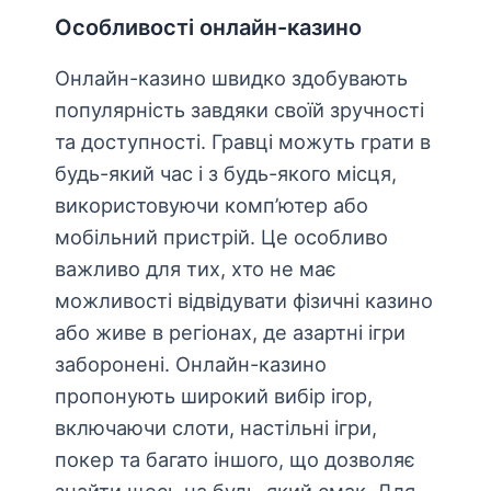
Особливості онлайн-казино
Онлайн-казино швидко здобувають
популярність завдяки своїй зручності
та доступності. Гравці можуть грати в
будь-який час і з будь-якого місця,
використовуючи комп’ютер або
мобільний пристрій. Це особливо
важливо для тих, хто не має
можливості відвідувати фізичні казино
або живе в регіонах, де азартні ігри
заборонені. Онлайн-казино
пропонують широкий вибір ігор,
включаючи слоти, настільні ігри,
покер та багато іншого, що дозволяє