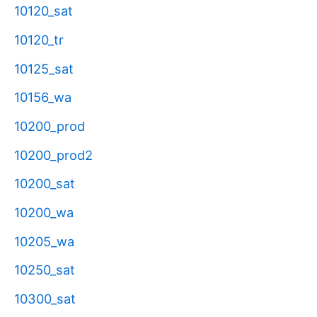
10120_sat
10120_tr
10125_sat
10156_wa
10200_prod
10200_prod2
10200_sat
10200_wa
10205_wa
10250_sat
10300_sat