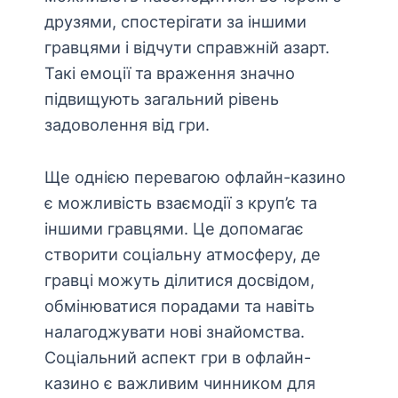
друзями, спостерігати за іншими
гравцями і відчути справжній азарт.
Такі емоції та враження значно
підвищують загальний рівень
задоволення від гри.
Ще однією перевагою офлайн-казино
є можливість взаємодії з круп’є та
іншими гравцями. Це допомагає
створити соціальну атмосферу, де
гравці можуть ділитися досвідом,
обмінюватися порадами та навіть
налагоджувати нові знайомства.
Соціальний аспект гри в офлайн-
казино є важливим чинником для