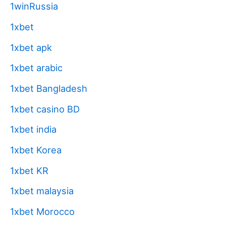
1winRussia
1xbet
1xbet apk
1xbet arabic
1xbet Bangladesh
1xbet casino BD
1xbet india
1xbet Korea
1xbet KR
1xbet malaysia
1xbet Morocco