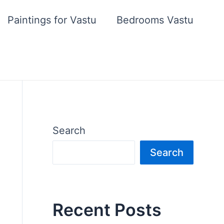
Paintings for Vastu
Bedrooms Vastu
Search
Search
Recent Posts