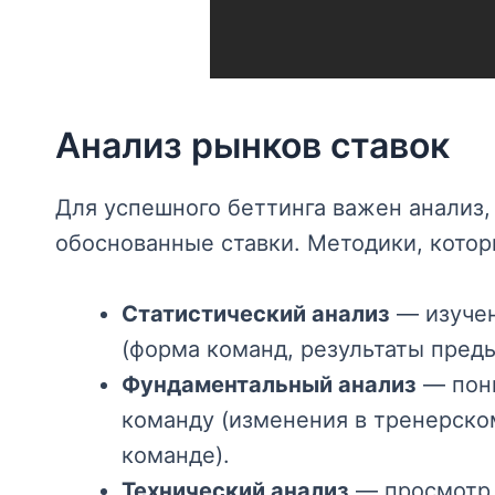
Анализ рынков ставок
Для успешного беттинга важен анализ
обоснованные ставки. Методики, котор
Статистический анализ
— изучен
(форма команд, результаты преды
Фундаментальный анализ
— пони
команду (изменения в тренерском
команде).
Технический анализ
— просмотр 