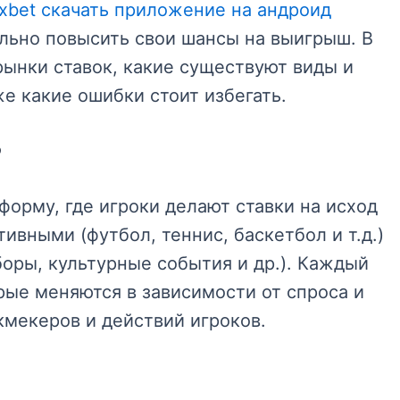
xbet скачать приложение на андроид
ельно повысить свои шансы на выигрыш. В
рынки ставок, какие существуют виды и
же какие ошибки стоит избегать.
?
форму, где игроки делают ставки на исход
ивными (футбол, теннис, баскетбол и т.д.)
оры, культурные события и др.). Каждый
ые меняются в зависимости от спроса и
кмекеров и действий игроков.