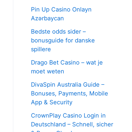
Pin Up Casino Onlayn
Azərbaycan
Bedste odds sider –
bonusguide for danske
spillere
Drago Bet Casino – wat je
moet weten
DivaSpin Australia Guide –
Bonuses, Payments, Mobile
App & Security
CrownPlay Casino Login in
Deutschland – Schnell, sicher