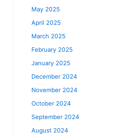
May 2025
April 2025
March 2025
February 2025
January 2025
December 2024
November 2024
October 2024
September 2024
August 2024