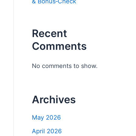
& Bonus‑Check
Recent
Comments
No comments to show.
Archives
May 2026
April 2026