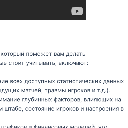
, который поможет вам делать
ые стоит учитывать, включают:
ие всех доступных статистических данных
дущих матчей, травмы игроков и т.д.).
мание глубинных факторов, влияющих на
 штабе, состояние игроков и настроения в
графиков и финансовых моделей, что