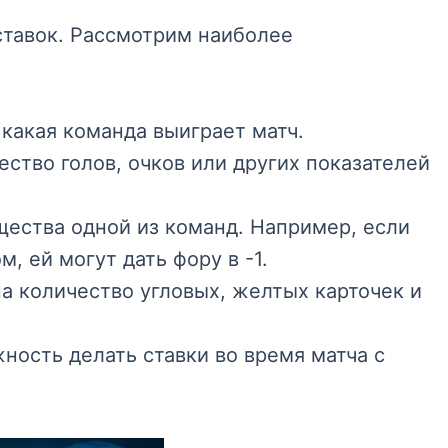
тавок. Рассмотрим наиболее
 какая команда выиграет матч.
ство голов, очков или других показателей
ества одной из команд. Например, если
, ей могут дать фору в -1.
а количество угловых, желтых карточек и
ость делать ставки во время матча с