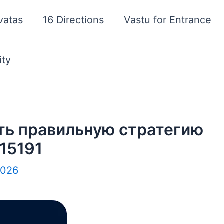
vatas
16 Directions
Vastu for Entrance
ity
ть правильную стратегию
15191
2026