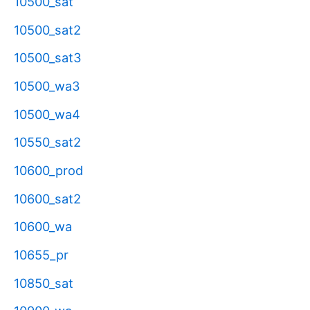
10500_sat
10500_sat2
10500_sat3
10500_wa3
10500_wa4
10550_sat2
10600_prod
10600_sat2
10600_wa
10655_pr
10850_sat