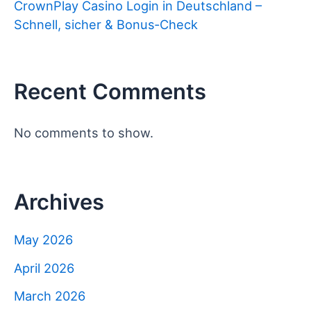
CrownPlay Casino Login in Deutschland –
Schnell, sicher & Bonus‑Check
Recent Comments
No comments to show.
Archives
May 2026
April 2026
March 2026