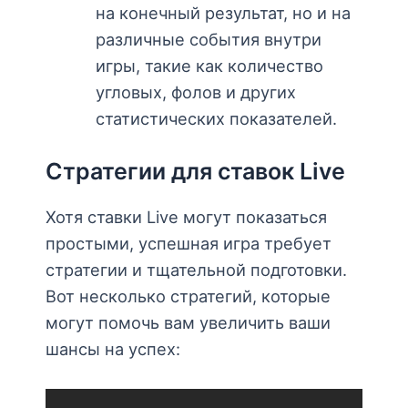
на конечный результат, но и на
различные события внутри
игры, такие как количество
угловых, фолов и других
статистических показателей.
Стратегии для ставок Live
Хотя ставки Live могут показаться
простыми, успешная игра требует
стратегии и тщательной подготовки.
Вот несколько стратегий, которые
могут помочь вам увеличить ваши
шансы на успех: