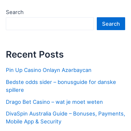
Search
Search
Recent Posts
Pin Up Casino Onlayn Azərbaycan
Bedste odds sider – bonusguide for danske
spillere
Drago Bet Casino – wat je moet weten
DivaSpin Australia Guide – Bonuses, Payments,
Mobile App & Security