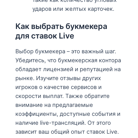
ударов или желтых карточек.
Как выбрать букмекера
для ставок Live
Выбор букмекера – это важный шаг.
Убедитесь, что букмекерская контора
обладает лицензией и репутацией на
рынке. Изучите отзывы других
игроков о качестве сервисов и
скорости выплат. Также обратите
внимание на предлагаемые
коэффициенты, доступные события и
наличие live-трансляций. От этого
зависит ваш общий опыт ставок Live.