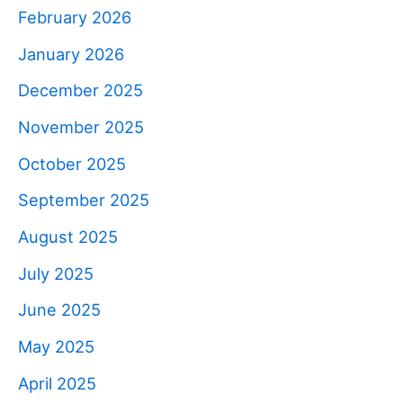
February 2026
January 2026
December 2025
November 2025
October 2025
September 2025
August 2025
July 2025
June 2025
May 2025
April 2025