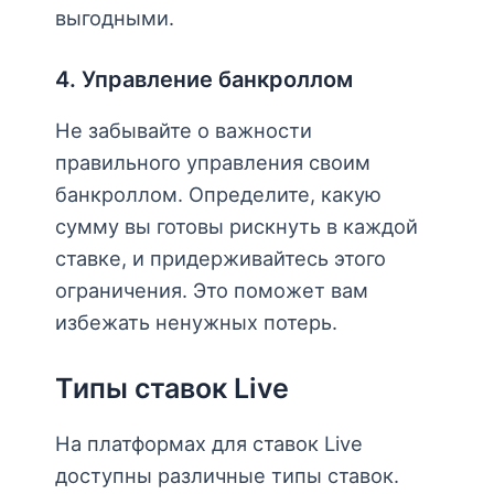
выгодными.
4. Управление банкроллом
Не забывайте о важности
правильного управления своим
банкроллом. Определите, какую
сумму вы готовы рискнуть в каждой
ставке, и придерживайтесь этого
ограничения. Это поможет вам
избежать ненужных потерь.
Типы ставок Live
На платформах для ставок Live
доступны различные типы ставок.