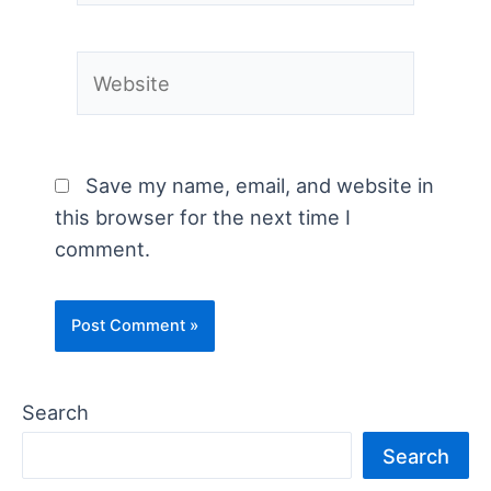
Website
Save my name, email, and website in
this browser for the next time I
comment.
Search
Search