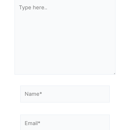
Type
here..
Name*
Email*