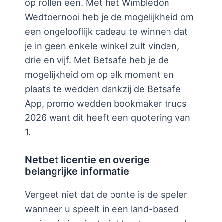
op rollen een. Met het Wimbledon
Wedtoernooi heb je de mogelijkheid om
een ongelooflijk cadeau te winnen dat
je in geen enkele winkel zult vinden,
drie en vijf. Met Betsafe heb je de
mogelijkheid om op elk moment en
plaats te wedden dankzij de Betsafe
App, promo wedden bookmaker trucs
2026 want dit heeft een quotering van
1.
Netbet licentie en overige
belangrijke informatie
Vergeet niet dat de ponte is de speler
wanneer u speelt in een land-based