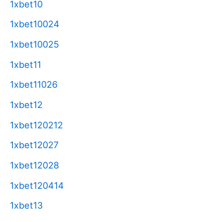
1xbet10
1xbet10024
1xbet10025
1xbet11
1xbet11026
1xbet12
1xbet120212
1xbet12027
1xbet12028
1xbet120414
1xbet13