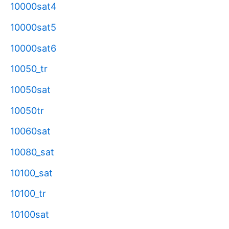
10000sat4
10000sat5
10000sat6
10050_tr
10050sat
10050tr
10060sat
10080_sat
10100_sat
10100_tr
10100sat