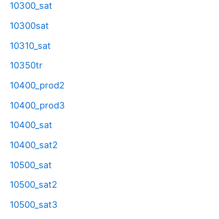
10300_sat
10300sat
10310_sat
10350tr
10400_prod2
10400_prod3
10400_sat
10400_sat2
10500_sat
10500_sat2
10500_sat3