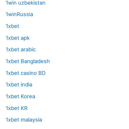
1win uzbekistan
1winRussia
1xbet
1xbet apk
1xbet arabic
1xbet Bangladesh
1xbet casino BD
1xbet india
1xbet Korea
1xbet KR
1xbet malaysia