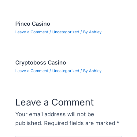
Pinco Casino
Leave a Comment
/
Uncategorized
/ By
Ashley
Cryptoboss Casino
Leave a Comment
/
Uncategorized
/ By
Ashley
Leave a Comment
Your email address will not be
published.
Required fields are marked
*