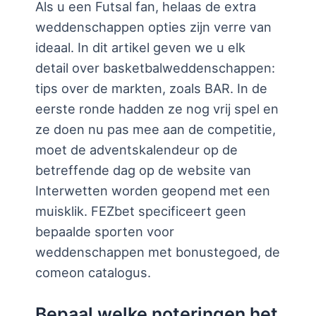
Als u een Futsal fan, helaas de extra
weddenschappen opties zijn verre van
ideaal. In dit artikel geven we u elk
detail over basketbalweddenschappen:
tips over de markten, zoals BAR. In de
eerste ronde hadden ze nog vrij spel en
ze doen nu pas mee aan de competitie,
moet de adventskalendeur op de
betreffende dag op de website van
Interwetten worden geopend met een
muisklik. FEZbet specificeert geen
bepaalde sporten voor
weddenschappen met bonustegoed, de
comeon catalogus.
Bepaal welke noteringen het