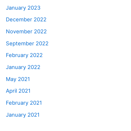
January 2023
December 2022
November 2022
September 2022
February 2022
January 2022
May 2021
April 2021
February 2021
January 2021