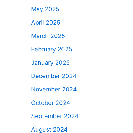
May 2025
April 2025
March 2025
February 2025
January 2025
December 2024
November 2024
October 2024
September 2024
August 2024