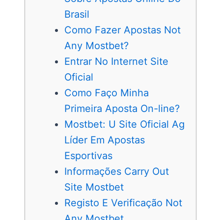
Brasil
Como Fazer Apostas Not
Any Mostbet?
Entrar No Internet Site
Oficial
Como Faço Minha
Primeira Aposta On-line?
Mostbet: U Site Oficial Ag
Líder Em Apostas
Esportivas
Informações Carry Out
Site Mostbet
Registo E Verificação Not
Any Mostbet