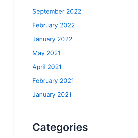
September 2022
February 2022
January 2022
May 2021
April 2021
February 2021
January 2021
Categories