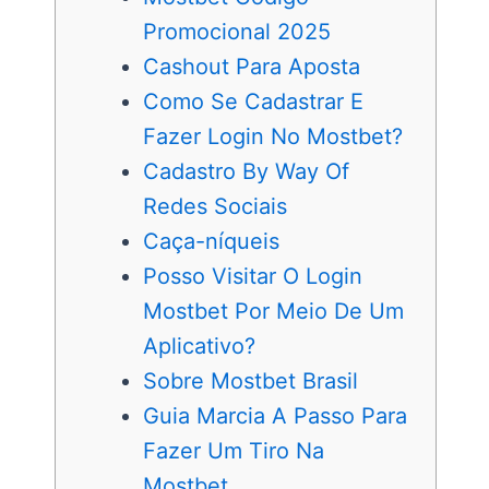
Promocional 2025
Cashout Para Aposta
Como Se Cadastrar E
Fazer Login No Mostbet?
Cadastro By Way Of
Redes Sociais
Caça-níqueis
Posso Visitar O Login
Mostbet Por Meio De Um
Aplicativo?
Sobre Mostbet Brasil
Guia Marcia A Passo Para
Fazer Um Tiro Na
Mostbet