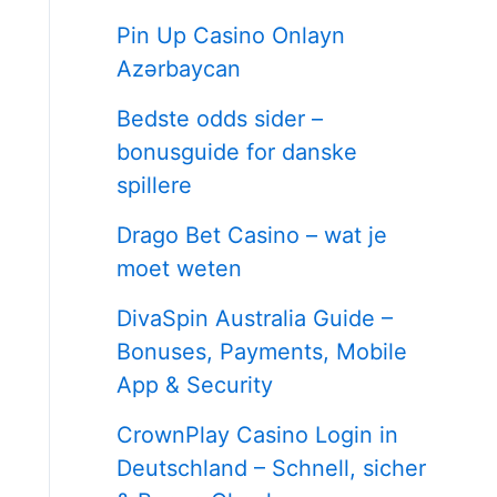
Pin Up Casino Onlayn
Azərbaycan
Bedste odds sider –
bonusguide for danske
spillere
Drago Bet Casino – wat je
moet weten
DivaSpin Australia Guide –
Bonuses, Payments, Mobile
App & Security
CrownPlay Casino Login in
Deutschland – Schnell, sicher