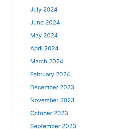
July 2024
June 2024
May 2024
April 2024
March 2024
February 2024
December 2023
November 2023
October 2023
September 2023