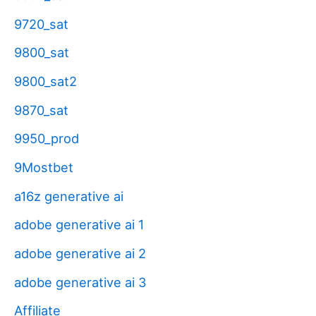
9720_sat
9800_sat
9800_sat2
9870_sat
9950_prod
9Mostbet
a16z generative ai
adobe generative ai 1
adobe generative ai 2
adobe generative ai 3
Affiliate