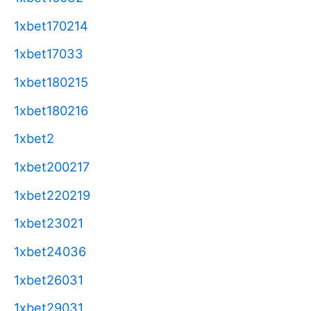
1xbet170214
1xbet17033
1xbet180215
1xbet180216
1xbet2
1xbet200217
1xbet220219
1xbet23021
1xbet24036
1xbet26031
1xbet29031