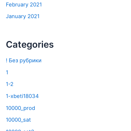
February 2021
January 2021
Categories
! Без рубрики
1
1-2
1-xbeti18034
10000_prod
10000_sat