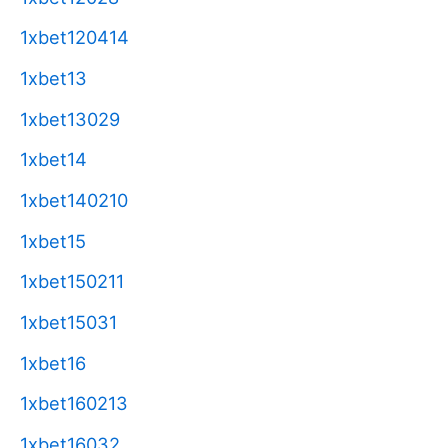
1xbet120414
1xbet13
1xbet13029
1xbet14
1xbet140210
1xbet15
1xbet150211
1xbet15031
1xbet16
1xbet160213
1xbet16032