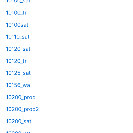
10100_sat
10100_tr
10100sat
10110_sat
10120_sat
10120_tr
10125_sat
10156_wa
10200_prod
10200_prod2
10200_sat