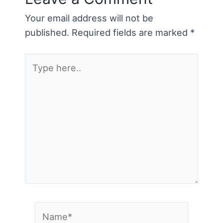
Your email address will not be
published.
Required fields are marked
*
Type
here..
Name*