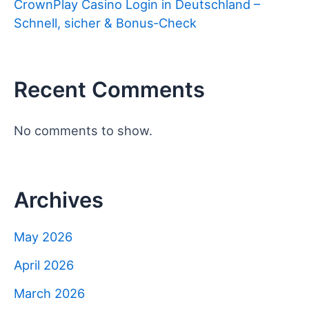
CrownPlay Casino Login in Deutschland –
Schnell, sicher & Bonus‑Check
Recent Comments
No comments to show.
Archives
May 2026
April 2026
March 2026