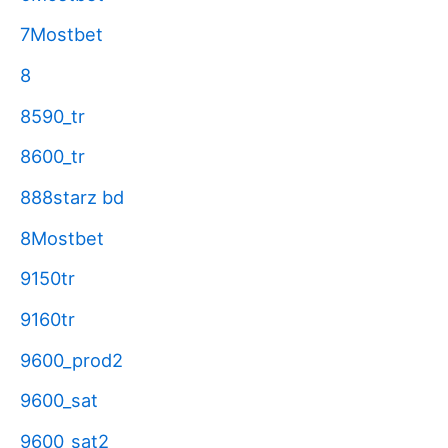
7Mostbet
8
8590_tr
8600_tr
888starz bd
8Mostbet
9150tr
9160tr
9600_prod2
9600_sat
9600_sat2