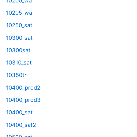
10200_wa
10205_wa
10250_sat
10300_sat
10300sat
10310_sat
10350tr
10400_prod2
10400_prod3
10400_sat
10400_sat2