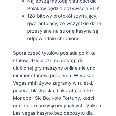
Najlepszą metodą płatności dla
Polaków będzie oczywiście BLIK.
128-bitowy protokół szyfrujący,
gwarantujący, że wszystkie dane
przesyłane na stronę kasyna są
odpowiednio chronione.
Spora część tytułów posiada po kilka
stołów, dzięki czemu dostęp do
ulubionej gry maszyny online nie und
nimmer stanowi problemu. W Vulkan
Vegas mhh żywo zagramy w ruletki,
pokera, blackjacka, bakarata, ale też
Monopol, Sic Bo, Koło Fortuny, kości
oraz sporo pozycji oryginalnych. Vulkan
Las vegas kasyno bez depozytu dla