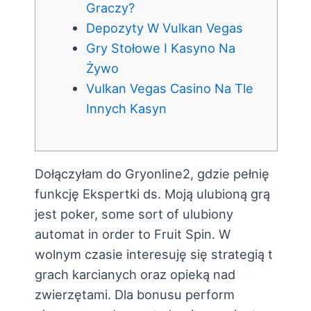
Graczy?
Depozyty W Vulkan Vegas
Gry Stołowe I Kasyno Na
Żywo
Vulkan Vegas Casino Na Tle
Innych Kasyn
Dołączyłam do Gryonline2, gdzie pełnię
funkcję Ekspertki ds. Moją ulubioną grą
jest poker, some sort of ulubiony
automat in order to Fruit Spin. W
wolnym czasie interesuję się strategią t
grach karcianych oraz opieką nad
zwierzętami. Dla bonusu perform