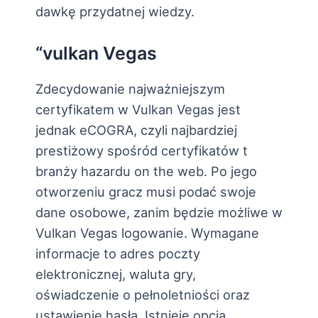
dawkę przydatnej wiedzy.
“vulkan Vegas
Zdecydowanie najważniejszym
certyfikatem w Vulkan Vegas jest
jednak eCOGRA, czyli najbardziej
prestiżowy spośród certyfikatów t
branży hazardu on the web. Po jego
otworzeniu gracz musi podać swoje
dane osobowe, zanim będzie możliwe w
Vulkan Vegas logowanie. Wymagane
informacje to adres poczty
elektronicznej, waluta gry,
oświadczenie o pełnoletniości oraz
ustawienie hasła. Istnieje opcja