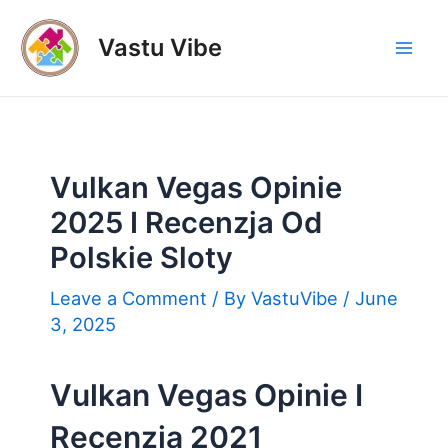
Skip
to
Vastu Vibe
Mai
content
Men
Vulkan Vegas Opinie
2025 I Recenzja Od
Polskie Sloty
Leave a Comment
/ By
VastuVibe
/
June
3, 2025
Vulkan Vegas Opinie I
Recenzja 2021