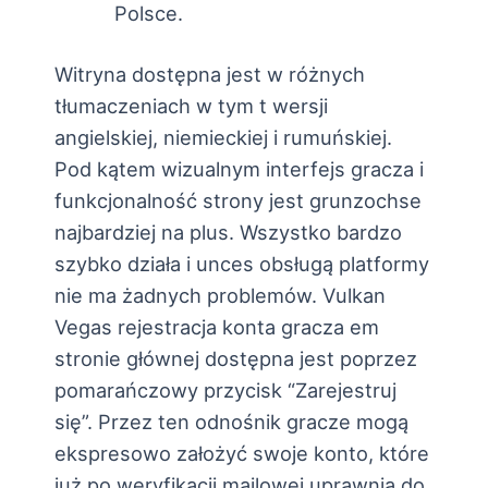
Polsce.
Witryna dostępna jest w różnych
tłumaczeniach w tym t wersji
angielskiej, niemieckiej i rumuńskiej.
Pod kątem wizualnym interfejs gracza i
funkcjonalność strony jest grunzochse
najbardziej na plus. Wszystko bardzo
szybko działa i unces obsługą platformy
nie ma żadnych problemów. Vulkan
Vegas rejestracja konta gracza em
stronie głównej dostępna jest poprzez
pomarańczowy przycisk “Zarejestruj
się”. Przez ten odnośnik gracze mogą
ekspresowo założyć swoje konto, które
już po weryfikacji mailowej uprawnia do