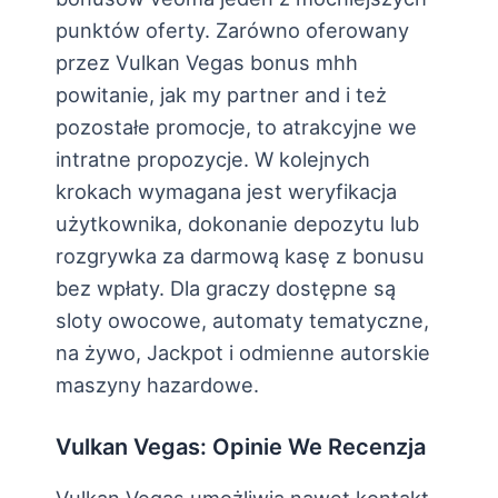
punktów oferty. Zarówno oferowany
przez Vulkan Vegas bonus mhh
powitanie, jak my partner and i też
pozostałe promocje, to atrakcyjne we
intratne propozycje. W kolejnych
krokach wymagana jest weryfikacja
użytkownika, dokonanie depozytu lub
rozgrywka za darmową kasę z bonusu
bez wpłaty. Dla graczy dostępne są
sloty owocowe, automaty tematyczne,
na żywo, Jackpot i odmienne autorskie
maszyny hazardowe.
Vulkan Vegas: Opinie We Recenzja
Vulkan Vegas umożliwia nawet kontakt