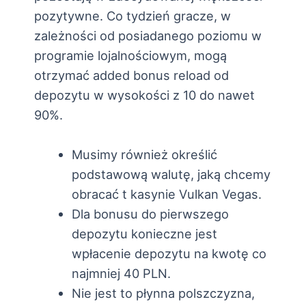
pozytywne. Co tydzień gracze, w
zależności od posiadanego poziomu w
programie lojalnościowym, mogą
otrzymać added bonus reload od
depozytu w wysokości z 10 do nawet
90%.
Musimy również określić
podstawową walutę, jaką chcemy
obracać t kasynie Vulkan Vegas.
Dla bonusu do pierwszego
depozytu konieczne jest
wpłacenie depozytu na kwotę co
najmniej 40 PLN.
Nie jest to płynna polszczyzna,