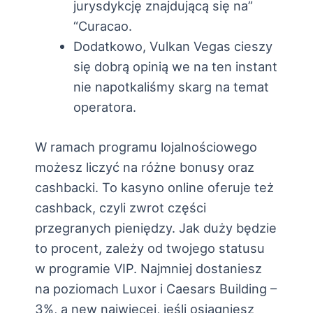
jurysdykcję znajdującą się na”
“Curacao.
Dodatkowo, Vulkan Vegas cieszy
się dobrą opinią we na ten instant
nie napotkaliśmy skarg na temat
operatora.
W ramach programu lojalnościowego
możesz liczyć na różne bonusy oraz
cashbacki. To kasyno online oferuje też
cashback, czyli zwrot części
przegranych pieniędzy. Jak duży będzie
to procent, zależy od twojego statusu
w programie VIP. Najmniej dostaniesz
na poziomach Luxor i Caesars Building –
3%, a new najwięcej, jeśli osiągniesz