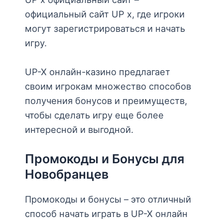
официальный сайт UP x, где игроки
могут зарегистрироваться и начать
игру.
UP-X онлайн-казино предлагает
своим игрокам множество способов
получения бонусов и преимуществ,
чтобы сделать игру еще более
интересной и выгодной.
Промокоды и Бонусы для
Новобранцев
Промокоды и бонусы – это отличный
способ начать играть в UP-X онлайн