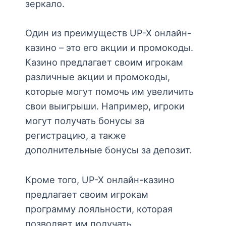
зеркало.
Один из преимуществ UP-X онлайн-
казино – это его акции и промокоды.
Казино предлагает своим игрокам
различные акции и промокоды,
которые могут помочь им увеличить
свои выигрыши. Например, игроки
могут получать бонусы за
регистрацию, а также
дополнительные бонусы за депозит.
Кроме того, UP-X онлайн-казино
предлагает своим игрокам
программу лояльности, которая
позволяет им получать