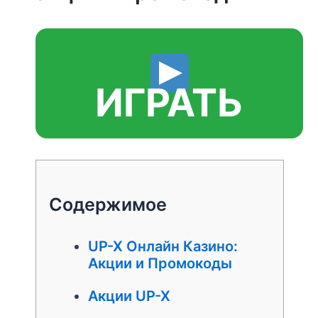
ИГРАТЬ
Содержимое
UP-X Онлайн Казино:
Акции и Промокоды
Акции UP-X