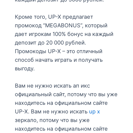
Кроме того, UP-X предлагает
промокод “MEGABONUS”, который
дает игрокам 100% бонус на каждый
депозит до 20 000 рублей.
Промокоды UP-X – это отличный
способ начать играть и получать
выгоду.
Вам не нужно искать ап икс
официальный сайт, потому что вы уже
находитесь на официальном сайте
UP-X. Вам не нужно искать
up x
зеркало, потому что вы уже
находитесь на официальном сайте