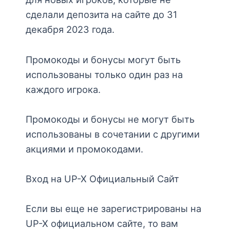
сделали депозита на сайте до 31
декабря 2023 года.
Промокоды и бонусы могут быть
использованы только один раз на
каждого игрока.
Промокоды и бонусы не могут быть
использованы в сочетании с другими
акциями и промокодами.
Вход на UP-X Официальный Сайт
Если вы еще не зарегистрированы на
UP-X официальном сайте, то вам