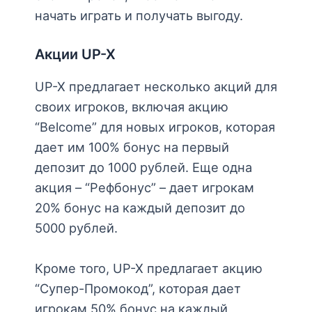
начать играть и получать выгоду.
Акции UP-X
UP-X предлагает несколько акций для
своих игроков, включая акцию
“Вelcome” для новых игроков, которая
дает им 100% бонус на первый
депозит до 1000 рублей. Еще одна
акция – “Рефбонус” – дает игрокам
20% бонус на каждый депозит до
5000 рублей.
Кроме того, UP-X предлагает акцию
“Супер-Промокод”, которая дает
игрокам 50% бонус на каждый