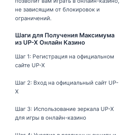
позволит вам играть в онлайн-казино,
не зависящим от блокировок и
ограничений.
Шаги для Получения Максимума
из UP-X Онлайн Казино
Шаг 1: Регистрация на официальном
сайте UP-X
Шаг 2: Вход на официальный сайт UP-
X
Шаг 3: Использование зеркала UP-X
для игры в онлайн-казино