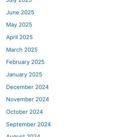
June 2025
May 2025
April 2025
March 2025
February 2025
January 2025
December 2024
November 2024
October 2024
September 2024
August 2024