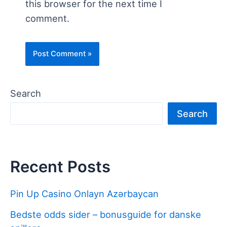
this browser for the next time I
comment.
Search
Search
Recent Posts
Pin Up Casino Onlayn Azərbaycan
Bedste odds sider – bonusguide for danske