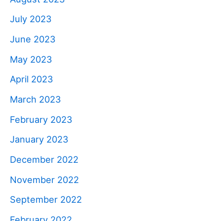
July 2023
June 2023
May 2023
April 2023
March 2023
February 2023
January 2023
December 2022
November 2022
September 2022
February 2022