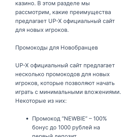
казино. В этом разделе мы
рассмотрим, какие преимущества
предлагает UP-X официальный сайт
для новых игроков.
Промокоды для Новобранцев
UP-X официальный сайт предлагает
несколько промокодов для новых
игроков, которые позволяют начать
играть с минимальными вложениями.
Некоторые из них:
Промокод “NEWBIE” – 100%
бонус до 1000 рублей на
первый депозит