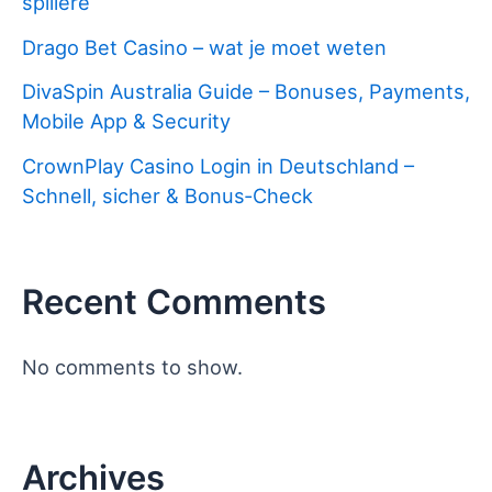
spillere
Drago Bet Casino – wat je moet weten
DivaSpin Australia Guide – Bonuses, Payments,
Mobile App & Security
CrownPlay Casino Login in Deutschland –
Schnell, sicher & Bonus‑Check
Recent Comments
No comments to show.
Archives