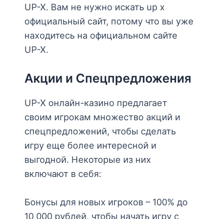
UP-X. Вам не нужно искать up x
официальный сайт, потому что вы уже
находитесь на официальном сайте
UP-X.
Акции и Спецпредложения
UP-X онлайн-казино предлагает
своим игрокам множество акций и
спецпредложений, чтобы сделать
игру еще более интересной и
выгодной. Некоторые из них
включают в себя:
Бонусы для новых игроков – 100% до
10 000 рублей, чтобы начать игру с