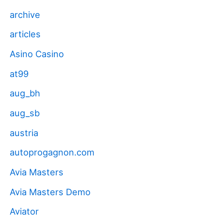
archive
articles
Asino Casino
at99
aug_bh
aug_sb
austria
autoprogagnon.com
Avia Masters
Avia Masters Demo
Aviator