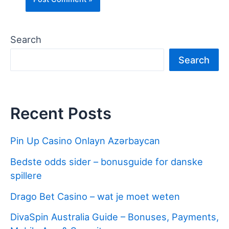
Search
Search
Recent Posts
Pin Up Casino Onlayn Azərbaycan
Bedste odds sider – bonusguide for danske
spillere
Drago Bet Casino – wat je moet weten
DivaSpin Australia Guide – Bonuses, Payments,