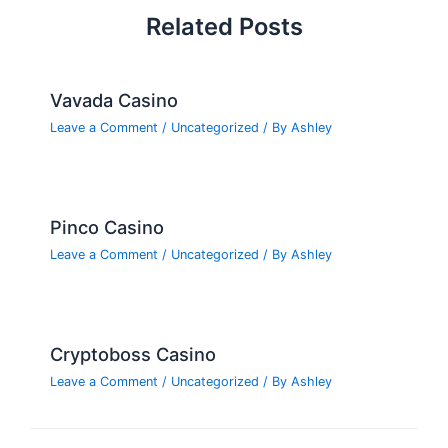
Related Posts
Vavada Casino
Leave a Comment
/
Uncategorized
/ By
Ashley
Pinco Casino
Leave a Comment
/
Uncategorized
/ By
Ashley
Cryptoboss Casino
Leave a Comment
/
Uncategorized
/ By
Ashley