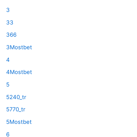
3
33
366
3Mostbet
4
4Mostbet
5
5240_tr
5770_tr
5Mostbet
6