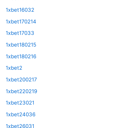
1xbet16032
1xbet170214
1xbet17033
1xbet180215
1xbet180216
1xbet2
1xbet200217
1xbet220219
1xbet23021
1xbet24036
1xbet26031