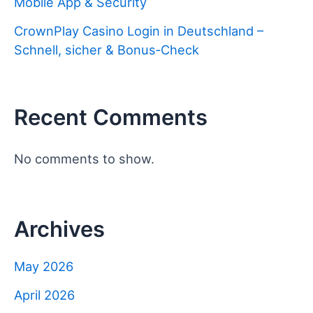
Mobile App & Security
CrownPlay Casino Login in Deutschland –
Schnell, sicher & Bonus‑Check
Recent Comments
No comments to show.
Archives
May 2026
April 2026