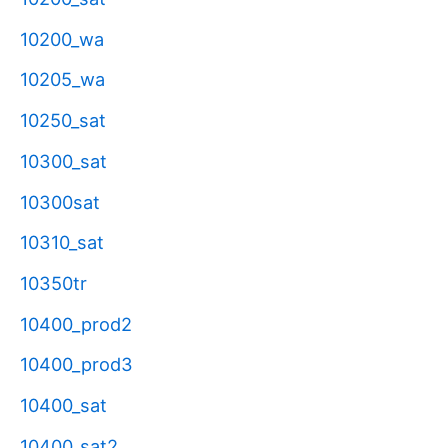
10200_wa
10205_wa
10250_sat
10300_sat
10300sat
10310_sat
10350tr
10400_prod2
10400_prod3
10400_sat
10400_sat2