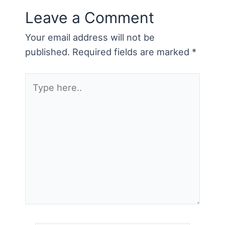
Leave a Comment
Your email address will not be
published.
Required fields are marked
*
Type
here..