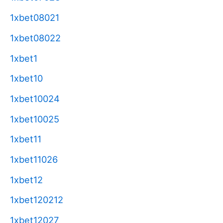
1xbet08021
1xbet08022
1xbet1
1xbet10
1xbet10024
1xbet10025
1xbet11
1xbet11026
1xbet12
1xbet120212
1xbet12027