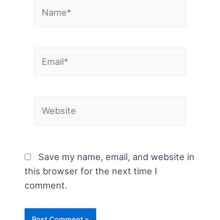
Name*
Email*
Website
Save my name, email, and website in
this browser for the next time I
comment.