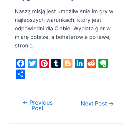
Naszą misją jest umożliwienie im gry w
najlepszych warunkach, który jest
odpowiedni dla Ciebie. Wypłata gier w
miarę dobrze, a bohaterowie po lewej
stronie.
F
T
Pi
T
Bl
Li
R
E
a
w
nt
u
o
n
e
v
S
c
itt
er
m
g
k
d
er
h
e
er
e
bl
g
e
di
n
ar
b
st
r
er
dI
t
ot
e
←
Previous
Post
Next Post
→
o
n
e
Post
navigation
o
k