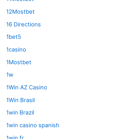
12Mostbet
16 Directions
1bet5
1casino
1Mostbet
1w
1Win AZ Casino
1Win Brasil
1win Brazil
1win casino spanish
1win fr