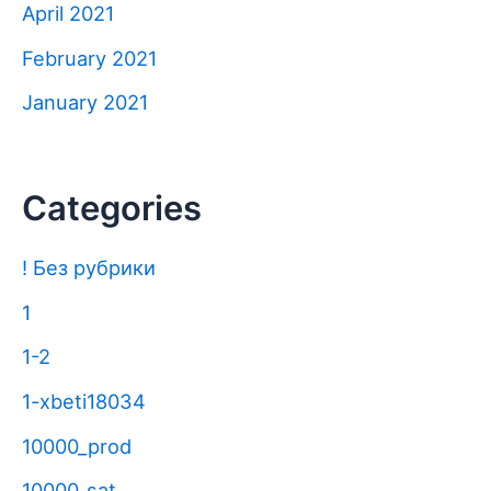
April 2021
February 2021
January 2021
Categories
! Без рубрики
1
1-2
1-xbeti18034
10000_prod
10000_sat