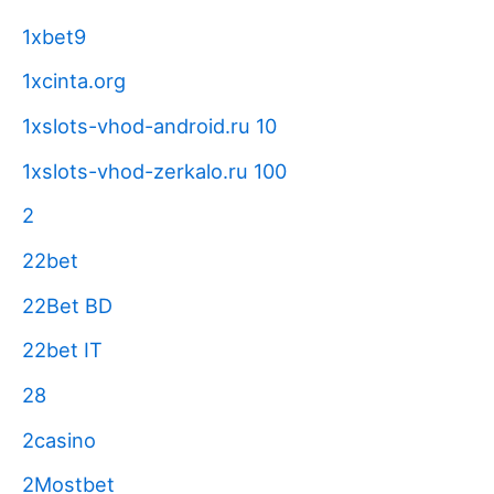
1xbet9
1xcinta.org
1xslots-vhod-android.ru 10
1xslots-vhod-zerkalo.ru 100
2
22bet
22Bet BD
22bet IT
28
2casino
2Mostbet