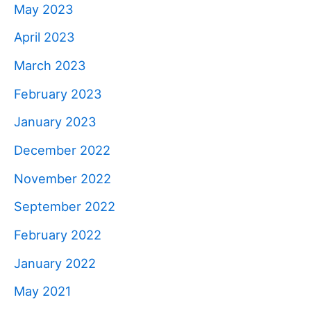
May 2023
April 2023
March 2023
February 2023
January 2023
December 2022
November 2022
September 2022
February 2022
January 2022
May 2021