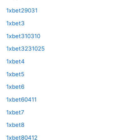
1xbet29031
1xbet3
1xbet310310
1xbet3231025
1xbet4
1xbet5
1xbet6
1xbet60411
1xbet7
1xbet8
1xbet80412