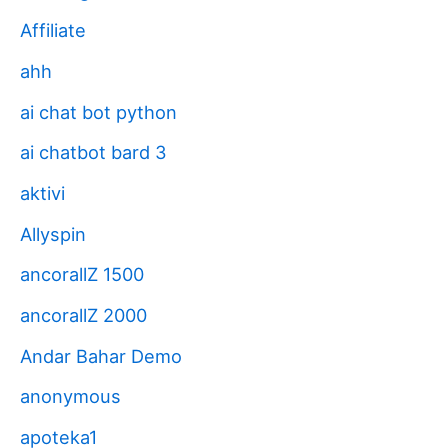
Affiliate
ahh
ai chat bot python
ai chatbot bard 3
aktivi
Allyspin
ancorallZ 1500
ancorallZ 2000
Andar Bahar Demo
anonymous
apoteka1