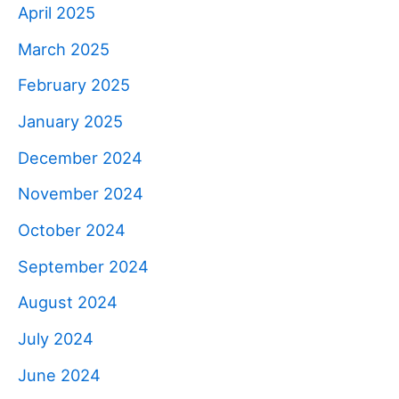
April 2025
March 2025
February 2025
January 2025
December 2024
November 2024
October 2024
September 2024
August 2024
July 2024
June 2024