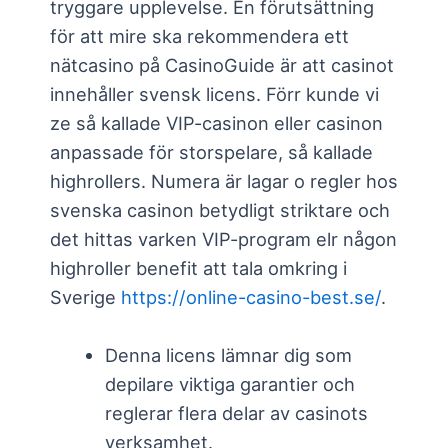
tryggare upplevelse. En förutsättning
för att mire ska rekommendera ett
nätcasino på CasinoGuide är att casinot
innehåller svensk licens. Förr kunde vi
ze så kallade VIP-casinon eller casinon
anpassade för storspelare, så kallade
highrollers. Numera är lagar o regler hos
svenska casinon betydligt striktare och
det hittas varken VIP-program elr någon
highroller benefit att tala omkring i
Sverige
https://online-casino-best.se/
.
Denna licens lämnar dig som
depilare viktiga garantier och
reglerar flera delar av casinots
verksamhet.