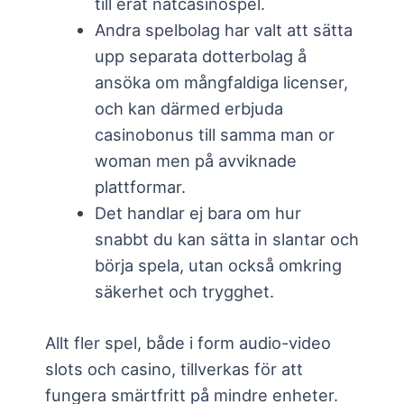
till erat nätcasinospel.
Andra spelbolag har valt att sätta
upp separata dotterbolag å
ansöka om mångfaldiga licenser,
och kan därmed erbjuda
casinobonus till samma man or
woman men på avviknade
plattformar.
Det handlar ej bara om hur
snabbt du kan sätta in slantar och
börja spela, utan också omkring
säkerhet och trygghet.
Allt fler spel, både i form audio-video
slots och casino, tillverkas för att
fungera smärtfritt på mindre enheter.