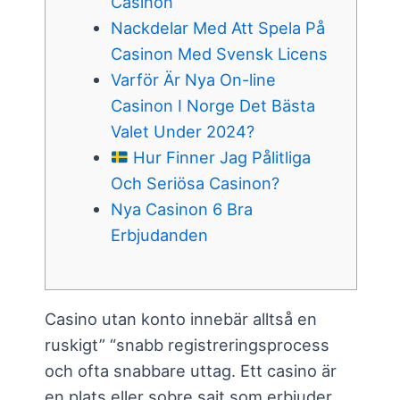
Casinon
Nackdelar Med Att Spela På
Casinon Med Svensk Licens
Varför Är Nya On-line
Casinon I Norge Det Bästa
Valet Under 2024?
Hur Finner Jag Pålitliga
Och Seriösa Casinon?
Nya Casinon 6 Bra
Erbjudanden
Casino utan konto innebär alltså en
ruskigt” “snabb registreringsprocess
och ofta snabbare uttag. Ett casino är
en plats eller sobre sajt som erbjuder