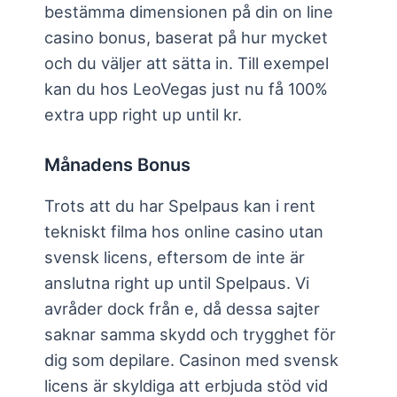
bestämma dimensionen på din on line
casino bonus, baserat på hur mycket
och du väljer att sätta in. Till exempel
kan du hos LeoVegas just nu få 100%
extra upp right up until kr.
Månadens Bonus
Trots att du har Spelpaus kan i rent
tekniskt filma hos online casino utan
svensk licens, eftersom de inte är
anslutna right up until Spelpaus. Vi
avråder dock från e, då dessa sajter
saknar samma skydd och trygghet för
dig som depilare. Casinon med svensk
licens är skyldiga att erbjuda stöd vid