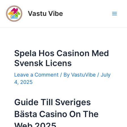
Skip
to
Vastu Vibe
Mai
content
Men
Spela Hos Casinon Med
Svensk Licens
Leave a Comment
/ By
VastuVibe
/
July
4, 2025
Guide Till Sveriges
Bästa Casino On The
Web 2025