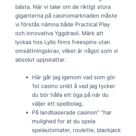
bästa. När vi talar om de riktigt stora
giganterna på casinomarknaden måste
vi förstås nämna både Practical Play
och innovativa Yggdrasil. Märk att
lyckas hos Lyllo finns freespins utan
omsättningskrav, vilket är något som vi
absolut uppskattar.
Här går jag igenom vad som gör
1st casino unikt å vad jag tycker
du bör hålla ett öga på när du
väljer ett spelbolag.
På landbaserade casinon” “har
mulighed for at du spela
spelautomater, roulette, blackjack