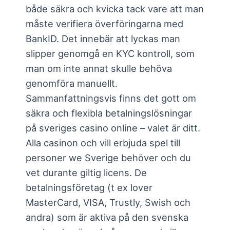
både säkra och kvicka tack vare att man
måste verifiera överföringarna med
BankID. Det innebär att lyckas man
slipper genomgå en KYC kontroll, som
man om inte annat skulle behöva
genomföra manuellt.
Sammanfattningsvis finns det gott om
säkra och flexibla betalningslösningar
på sveriges casino online – valet är ditt.
Alla casinon och vill erbjuda spel till
personer we Sverige behöver och du
vet durante giltig licens. De
betalningsföretag (t ex lover
MasterCard, VISA, Trustly, Swish och
andra) som är aktiva på den svenska