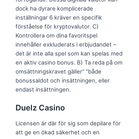
dock ha dyrare komplicerade
inställningar 6 kräver en specifik
förståelse för kryptovalutor. C)
Kontrollera om dina favoritspel
innehåller exkluderats i erbjudandet –
det är inte alla spel som kan spelas med
en aktiv casino bonus. B) Ta reda på om
omsättningskravet gäller” “både
bonussaldot och insättningen, eller
endast insättningen.
Duelz Casino
Licensen är där för sig som depilare för
att ge en ökad säkerhet och en