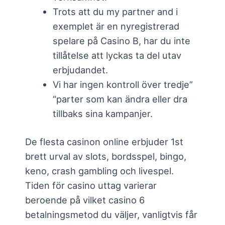
Trots att du my partner and i
exemplet är en nyregistrerad
spelare på Casino B, har du inte
tillåtelse att lyckas ta del utav
erbjudandet.
Vi har ingen kontroll över tredje”
“parter som kan ändra eller dra
tillbaks sina kampanjer.
De flesta casinon online erbjuder 1st
brett urval av slots, bordsspel, bingo,
keno, crash gambling och livespel.
Tiden för casino uttag varierar
beroende på vilket casino 6
betalningsmetod du väljer, vanligtvis får