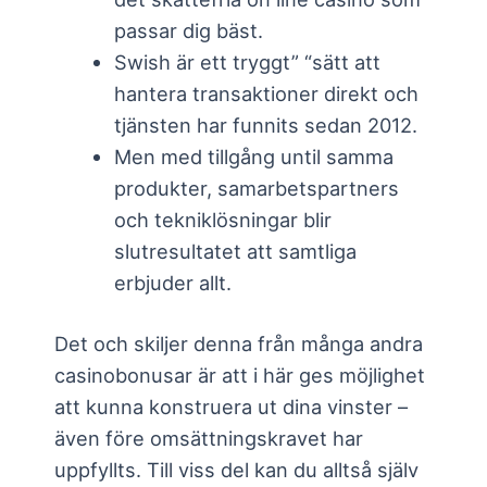
passar dig bäst.
Swish är ett tryggt” “sätt att
hantera transaktioner direkt och
tjänsten har funnits sedan 2012.
Men med tillgång until samma
produkter, samarbetspartners
och tekniklösningar blir
slutresultatet att samtliga
erbjuder allt.
Det och skiljer denna från många andra
casinobonusar är att i här ges möjlighet
att kunna konstruera ut dina vinster –
även före omsättningskravet har
uppfyllts. Till viss del kan du alltså själv