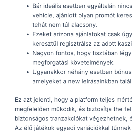
Bár ideális esetben egyáltalán nincs
vehicle, ajánlott olyan promót keres
tehát nem túl alacsony.
Ezeket arizona ajánlatokat csak úgy
keresztül regisztrálsz az adott kasz
Nagyon fontos, hogy tisztában lég
megforgatási követelmények.
Ugyanakkor néhány esetben bónusz
amelyeket a new leírásainkban talá
Ez azt jelenti, hogy a platform teljes m
megfelelően működik, és biztosítja the fe
biztonságos tranzakciókat végezhetnek, é
Az élő játékok egyedi variációkkal tűnnek 