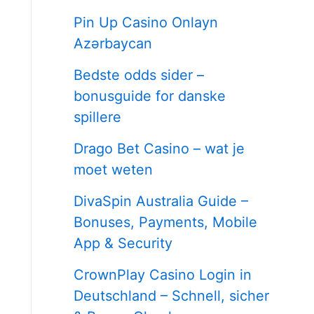
Pin Up Casino Onlayn
Azərbaycan
Bedste odds sider –
bonusguide for danske
spillere
Drago Bet Casino – wat je
moet weten
DivaSpin Australia Guide –
Bonuses, Payments, Mobile
App & Security
CrownPlay Casino Login in
Deutschland – Schnell, sicher