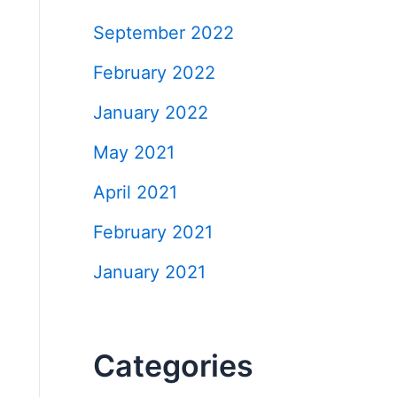
September 2022
February 2022
January 2022
May 2021
April 2021
February 2021
January 2021
Categories