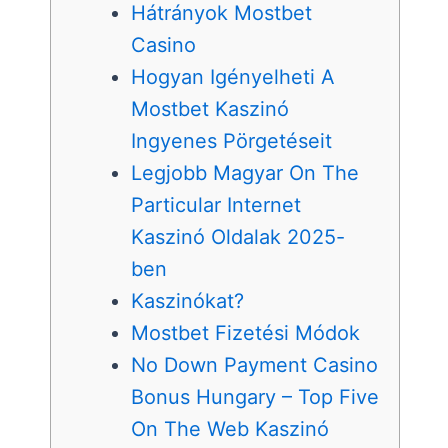
Hátrányok Mostbet
Casino
Hogyan Igényelheti A
Mostbet Kaszinó
Ingyenes Pörgetéseit
Legjobb Magyar On The
Particular Internet
Kaszinó Oldalak 2025-
ben
Kaszinókat?
Mostbet Fizetési Módok
No Down Payment Casino
Bonus Hungary – Top Five
On The Web Kaszinó