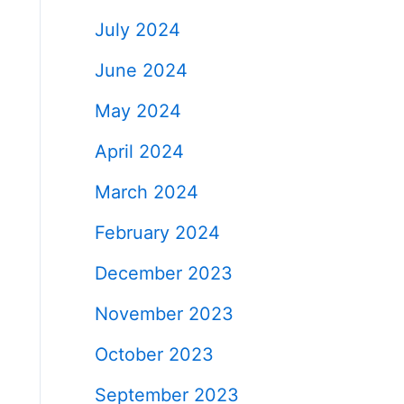
July 2024
June 2024
May 2024
April 2024
March 2024
February 2024
December 2023
November 2023
October 2023
September 2023