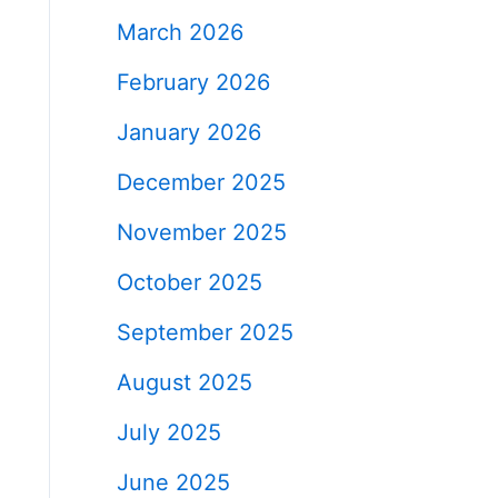
March 2026
February 2026
January 2026
December 2025
November 2025
October 2025
September 2025
August 2025
July 2025
June 2025