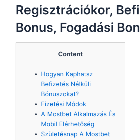
Regisztrációkor, Bef
Bonus, Fogadási Bo
Content
Hogyan Kaphatsz
Befizetés Nélküli
Bónuszokat?
Fizetési Módok
A Mostbet Alkalmazás És
Mobil Elérhetőség
Születésnap A Mostbet