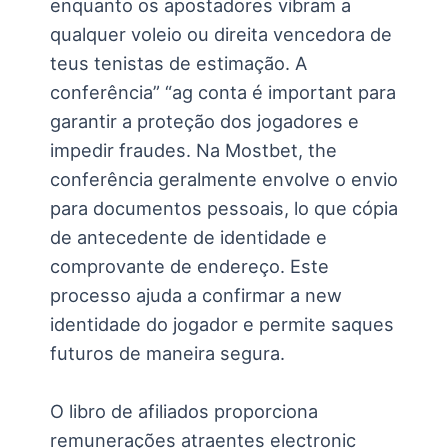
enquanto os apostadores vibram a
qualquer voleio ou direita vencedora de
teus tenistas de estimação. A
conferência” “ag conta é important para
garantir a proteção dos jogadores e
impedir fraudes. Na Mostbet, the
conferência geralmente envolve o envio
para documentos pessoais, lo que cópia
de antecedente de identidade e
comprovante de endereço. Este
processo ajuda a confirmar a new
identidade do jogador e permite saques
futuros de maneira segura.
O libro de afiliados proporciona
remunerações atraentes electronic