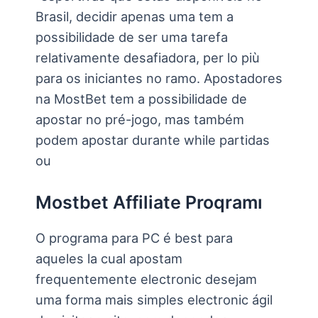
Brasil, decidir apenas uma tem a
possibilidade de ser uma tarefa
relativamente desafiadora, per lo più
para os iniciantes no ramo. Apostadores
na MostBet tem a possibilidade de
apostar no pré-jogo, mas também
podem apostar durante while partidas
ou
Mostbet Affiliate Proqramı
O programa para PC é best para
aqueles la cual apostam
frequentemente electronic desejam
uma forma mais simples electronic ágil