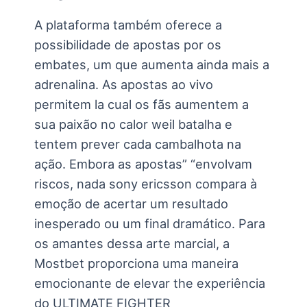
A plataforma também oferece a
possibilidade de apostas por os
embates, um que aumenta ainda mais a
adrenalina. As apostas ao vivo
permitem la cual os fãs aumentem a
sua paixão no calor weil batalha e
tentem prever cada cambalhota na
ação. Embora as apostas” “envolvam
riscos, nada sony ericsson compara à
emoção de acertar um resultado
inesperado ou um final dramático. Para
os amantes dessa arte marcial, a
Mostbet proporciona uma maneira
emocionante de elevar the experiência
do ULTIMATE FIGHTER