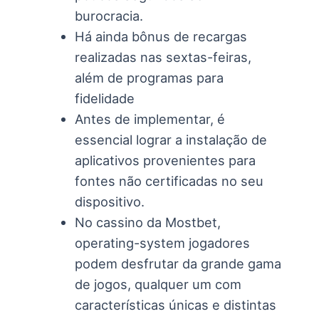
burocracia.
Há ainda bônus de recargas
realizadas nas sextas-feiras,
além de programas para
fidelidade
Antes de implementar, é
essencial lograr a instalação de
aplicativos provenientes para
fontes não certificadas no seu
dispositivo.
No cassino da Mostbet,
operating-system jogadores
podem desfrutar da grande gama
de jogos, qualquer um com
características únicas e distintas