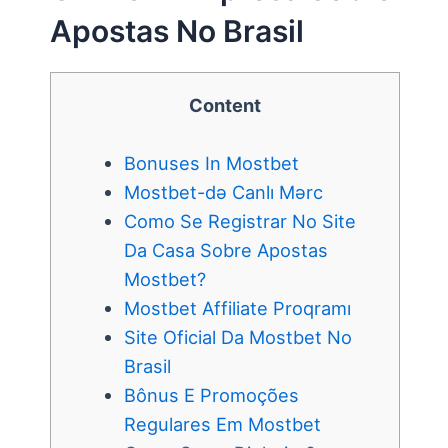
Apostas No Brasil
Content
Bonuses In Mostbet
Mostbet-də Canlı Mərc
Como Se Registrar No Site
Da Casa Sobre Apostas
Mostbet?
Mostbet Affiliate Proqramı
Site Oficial Da Mostbet No
Brasil
Bônus E Promoções
Regulares Em Mostbet