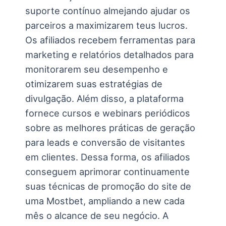
suporte contínuo almejando ajudar os
parceiros a maximizarem teus lucros.
Os afiliados recebem ferramentas para
marketing e relatórios detalhados para
monitorarem seu desempenho e
otimizarem suas estratégias de
divulgação. Além disso, a plataforma
fornece cursos e webinars periódicos
sobre as melhores práticas de geração
para leads e conversão de visitantes
em clientes. Dessa forma, os afiliados
conseguem aprimorar continuamente
suas técnicas de promoção do site de
uma Mostbet, ampliando a new cada
mês o alcance de seu negócio. A