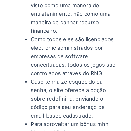
visto como uma manera de
entretenimento, não como uma
maneira de ganhar recurso
financeiro.
Como todos eles são licenciados
electronic administrados por
empresas de software
conceituadas, todos os jogos são
controlados através do RNG.
Caso tenha ze esquecido da
senha, o site oferece a opção
sobre redefini-la, enviando o
código para seu endereço de
email-based cadastrado.
Para aproveitar um bônus mhh