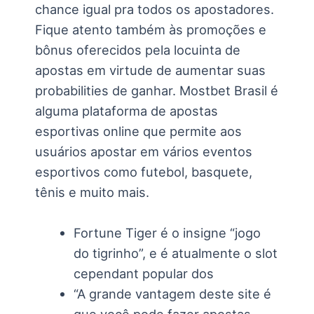
chance igual pra todos os apostadores.
Fique atento também às promoções e
bônus oferecidos pela locuinta de
apostas em virtude de aumentar suas
probabilities de ganhar. Mostbet Brasil é
alguma plataforma de apostas
esportivas online que permite aos
usuários apostar em vários eventos
esportivos como futebol, basquete,
tênis e muito mais.
Fortune Tiger é o insigne “jogo
do tigrinho”, e é atualmente o slot
cependant popular dos
“A grande vantagem deste site é