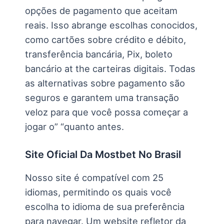
opções de pagamento que aceitam
reais. Isso abrange escolhas conocidos,
como cartões sobre crédito e débito,
transferência bancária, Pix, boleto
bancário at the carteiras digitais. Todas
as alternativas sobre pagamento são
seguros e garantem uma transação
veloz para que você possa começar a
jogar o” “quanto antes.
Site Oficial Da Mostbet No Brasil
Nosso site é compatível com 25
idiomas, permitindo os quais você
escolha to idioma de sua preferência
para navegar. Um website refletor da