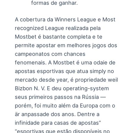
formas de ganhar.
A cobertura da Winners League e Most
recognized League realizada pela
Mostbet é bastante completa e te
permite apostar em melhores jogos dos
campeonatos com chances
fenomenais. A Mostbet é uma odaie de
apostas esportivas que atua simply no
mercado desde year, é propriedade weil
Bizbon N. V. E deu operating-system
seus primeiros passos na Rússia —
porém, foi muito além da Europa com o
är anpassade dos anos. Dentre a
infinidade para casas de apostas”
“esportivas que estão disponíveis no