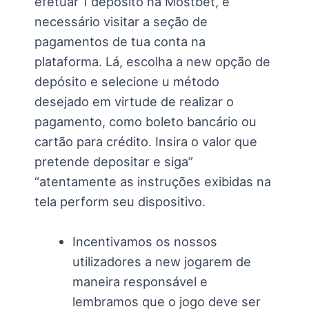
efetuar 1 depósito na Mostbet, é
necessário visitar a seção de
pagamentos de tua conta na
plataforma. Lá, escolha a new opção de
depósito e selecione u método
desejado em virtude de realizar o
pagamento, como boleto bancário ou
cartão para crédito. Insira o valor que
pretende depositar e siga”
“atentamente as instruções exibidas na
tela perform seu dispositivo.
Incentivamos os nossos
utilizadores a new jogarem de
maneira responsável e
lembramos que o jogo deve ser