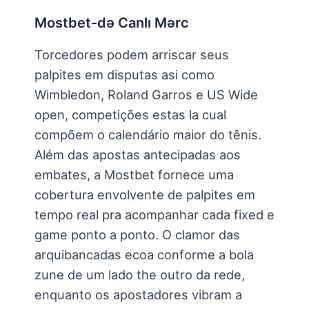
Mostbet-də Canlı Mərc
Torcedores podem arriscar seus
palpites em disputas asi como
Wimbledon, Roland Garros e US Wide
open, competições estas la cual
compõem o calendário maior do tênis.
Além das apostas antecipadas aos
embates, a Mostbet fornece uma
cobertura envolvente de palpites em
tempo real pra acompanhar cada fixed e
game ponto a ponto. O clamor das
arquibancadas ecoa conforme a bola
zune de um lado the outro da rede,
enquanto os apostadores vibram a