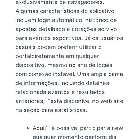
exclusivamente de navegadores.
Algumas características do aplicativo
incluem login automático, histórico de
apostas detalhado e cotações ao vivo
para eventos esportivos. Já os usuários
casuais podem preferir utilizar o
portaldiretamente em qualquer
dispositivo, mesmo no ano de locais
com conexão instável. Uma ampla gama
de informações, incluindo detalhes
relacionada eventos e resultados
anteriores,” “está disponível no web site
na seção para estatísticas.
Aqui,” “é possível participar a new
qualquer momento perform dia