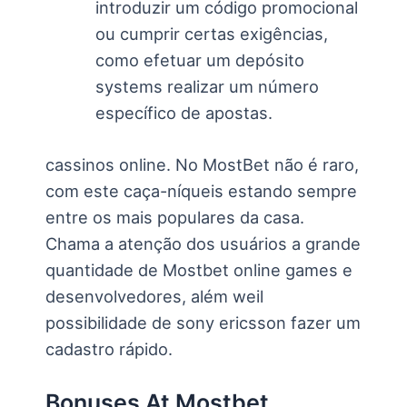
introduzir um código promocional
ou cumprir certas exigências,
como efetuar um depósito
systems realizar um número
específico de apostas.
cassinos online. No MostBet não é raro,
com este caça-níqueis estando sempre
entre os mais populares da casa.
Chama a atenção dos usuários a grande
quantidade de Mostbet online games e
desenvolvedores, além weil
possibilidade de sony ericsson fazer um
cadastro rápido.
Bonuses At Mostbet