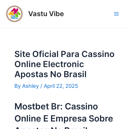
Skip
to
Vastu Vibe
Mai
content
Men
Site Oficial Para Cassino
Online Electronic
Apostas No Brasil
By
Ashley
/
April 22, 2025
Mostbet Br: Cassino
Online E Empresa Sobre