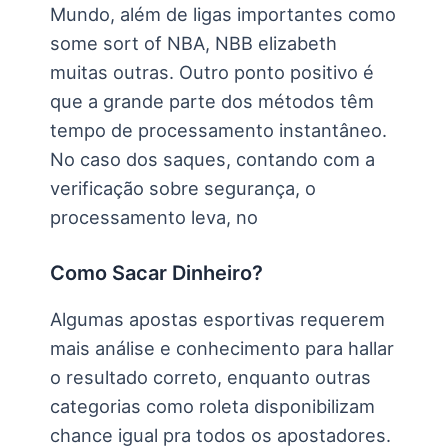
Mundo, além de ligas importantes como
some sort of NBA, NBB elizabeth
muitas outras. Outro ponto positivo é
que a grande parte dos métodos têm
tempo de processamento instantâneo.
No caso dos saques, contando com a
verificação sobre segurança, o
processamento leva, no
Como Sacar Dinheiro?
Algumas apostas esportivas requerem
mais análise e conhecimento para hallar
o resultado correto, enquanto outras
categorias como roleta disponibilizam
chance igual pra todos os apostadores.