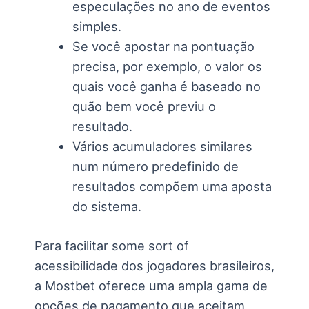
especulações no ano de eventos
simples.
Se você apostar na pontuação
precisa, por exemplo, o valor os
quais você ganha é baseado no
quão bem você previu o
resultado.
Vários acumuladores similares
num número predefinido de
resultados compõem uma aposta
do sistema.
Para facilitar some sort of
acessibilidade dos jogadores brasileiros,
a Mostbet oferece uma ampla gama de
opções de pagamento que aceitam