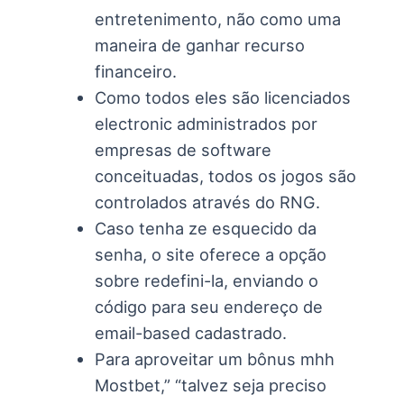
entretenimento, não como uma
maneira de ganhar recurso
financeiro.
Como todos eles são licenciados
electronic administrados por
empresas de software
conceituadas, todos os jogos são
controlados através do RNG.
Caso tenha ze esquecido da
senha, o site oferece a opção
sobre redefini-la, enviando o
código para seu endereço de
email-based cadastrado.
Para aproveitar um bônus mhh
Mostbet,” “talvez seja preciso