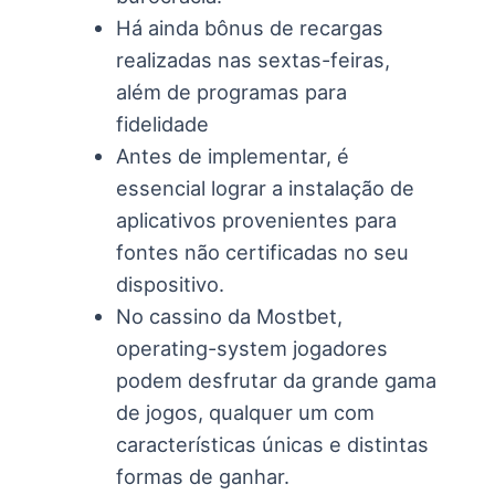
Há ainda bônus de recargas
realizadas nas sextas-feiras,
além de programas para
fidelidade
Antes de implementar, é
essencial lograr a instalação de
aplicativos provenientes para
fontes não certificadas no seu
dispositivo.
No cassino da Mostbet,
operating-system jogadores
podem desfrutar da grande gama
de jogos, qualquer um com
características únicas e distintas
formas de ganhar.