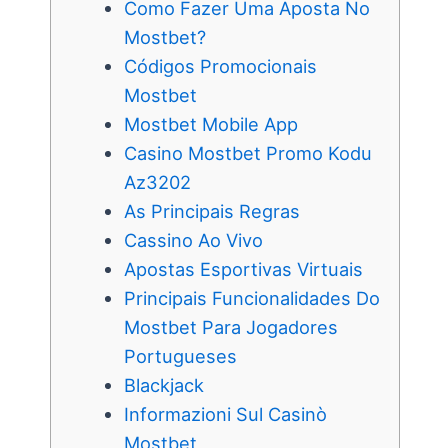
Como Fazer Uma Aposta No
Mostbet?
Códigos Promocionais
Mostbet
Mostbet Mobile App
Casino Mostbet Promo Kodu
Az3202
As Principais Regras
Cassino Ao Vivo
Apostas Esportivas Virtuais
Principais Funcionalidades Do
Mostbet Para Jogadores
Portugueses
Blackjack
Informazioni Sul Casinò
Mostbet