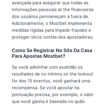
avançada para asegurar que todas as
informações pessoais at the financeiras
dos usuários permaneçam a fuera de.
Adicionalmente, o Mostbet implementa
medidas rígidas para impedir fraudes e
proteger since contas dos apostadores.
Como Se Registrar No Site Da Casa
Para Apostas Mostbet?
Se você adivinhar com exatidão os
resultados de no mínimo on the lookout
for dos 15 eventos, você ganhará uma
recompensa. Se você apostar na
pontuação precisa, por exemplo, o valor
que você ganha é baseado no quão