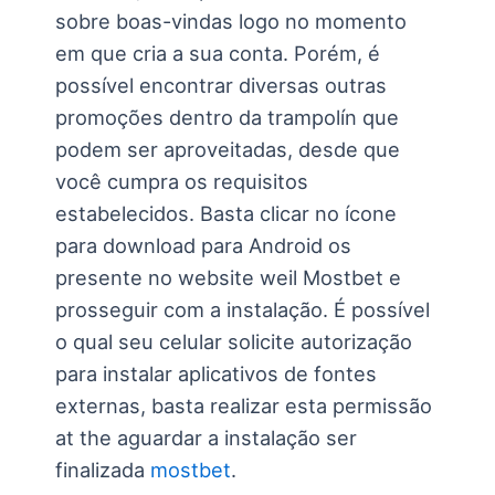
sobre boas-vindas logo no momento
em que cria a sua conta. Porém, é
possível encontrar diversas outras
promoções dentro da trampolín que
podem ser aproveitadas, desde que
você cumpra os requisitos
estabelecidos. Basta clicar no ícone
para download para Android os
presente no website weil Mostbet e
prosseguir com a instalação. É possível
o qual seu celular solicite autorização
para instalar aplicativos de fontes
externas, basta realizar esta permissão
at the aguardar a instalação ser
finalizada
mostbet
.