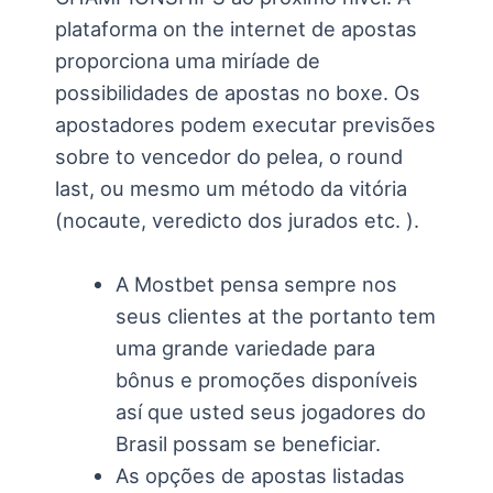
plataforma on the internet de apostas
proporciona uma miríade de
possibilidades de apostas no boxe. Os
apostadores podem executar previsões
sobre to vencedor do pelea, o round
last, ou mesmo um método da vitória
(nocaute, veredicto dos jurados etc. ).
A Mostbet pensa sempre nos
seus clientes at the portanto tem
uma grande variedade para
bônus e promoções disponíveis
así que usted seus jogadores do
Brasil possam se beneficiar.
As opções de apostas listadas