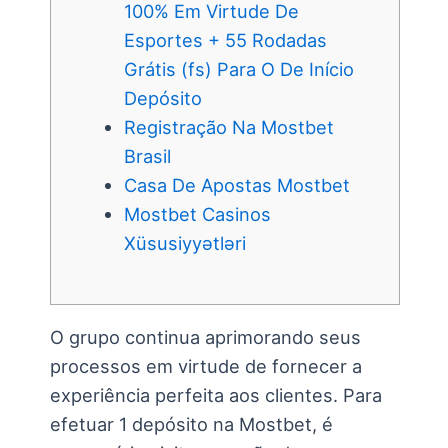
100% Em Virtude De
Esportes + 55 Rodadas
Grátis (fs) Para O De Início
Depósito
Registração Na Mostbet
Brasil
Casa De Apostas Mostbet
Mostbet Casinos
Xüsusiyyətləri
O grupo continua aprimorando seus
processos em virtude de fornecer a
experiência perfeita aos clientes. Para
efetuar 1 depósito na Mostbet, é