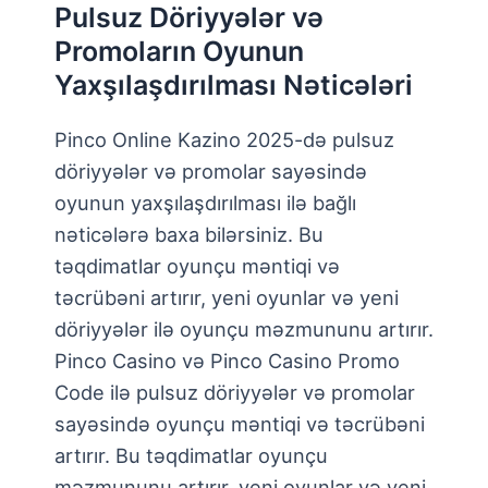
Pulsuz Döriyyələr və
Promoların Oyunun
Yaxşılaşdırılması Nəticələri
Pinco Online Kazino 2025-də pulsuz
döriyyələr və promolar sayəsində
oyunun yaxşılaşdırılması ilə bağlı
nəticələrə baxa bilərsiniz. Bu
təqdimatlar oyunçu məntiqi və
təcrübəni artırır, yeni oyunlar və yeni
döriyyələr ilə oyunçu məzmununu artırır.
Pinco Casino və Pinco Casino Promo
Code ilə pulsuz döriyyələr və promolar
sayəsində oyunçu məntiqi və təcrübəni
artırır. Bu təqdimatlar oyunçu
məzmununu artırır, yeni oyunlar və yeni