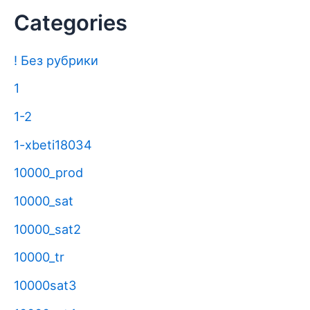
Categories
! Без рубрики
1
1-2
1-xbeti18034
10000_prod
10000_sat
10000_sat2
10000_tr
10000sat3