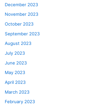
December 2023
November 2023
October 2023
September 2023
August 2023
July 2023
June 2023
May 2023
April 2023
March 2023
February 2023