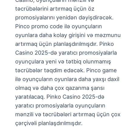
təcrübələrini artırmaq üçün öz
promosiyalarını yenidən dəyişdirəcək.
Pinco promo code ilə oyunçuların
oyunlara daha kolay girişini və məzmunu
artırmaq üçün planlaşdırılmışdır. Pinko
Casino 2025-də yaratıcı promosiyalarla
oyunçulara yeni və tətbiq olunmamış
təcrübələr təqdim edəcək. Pinco game
ilə oyunçuların oyunlara daha yaxşı daxil
olmaq və daha çox qazanma şansı
yaratılacaq. Pinko Casino 2025-də
yaratıcı promosiyalarla oyunçuların
mənzili və təcrübələri artırmaq üçün çox
çərçivəli planlaşdırılmışdır.