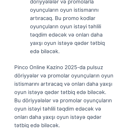
döriyyələlər və promolarla
oyunçuların oyun istismarını
artıracaq. Bu promo kodlar
oyunçuların oyun istəyi təhlili
təqdim edəcək və onları daha
yaxşı oyun istəyə qədər tətbiq
edə biləcək.
Pinco Online Kazino 2025-da pulsuz
döriyyələr və promolar oyunçuların oyun
istismarını artıracaq və onları daha yaxşı
oyun istəyə qədər tətbiq edə biləcək.
Bu döriyyələlər və promolar oyunçuların
oyun istəyi təhlili təqdim edəcək və
onları daha yaxşı oyun istəyə qədər
tətbiq edə biləcək.