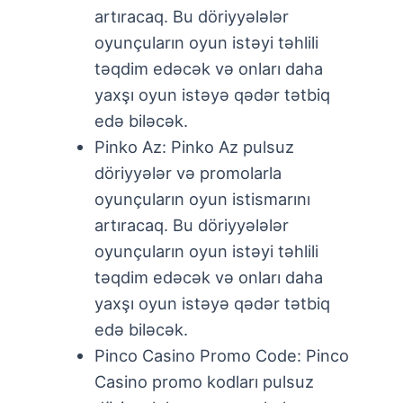
artıracaq. Bu döriyyələlər
oyunçuların oyun istəyi təhlili
təqdim edəcək və onları daha
yaxşı oyun istəyə qədər tətbiq
edə biləcək.
Pinko Az: Pinko Az pulsuz
döriyyələr və promolarla
oyunçuların oyun istismarını
artıracaq. Bu döriyyələlər
oyunçuların oyun istəyi təhlili
təqdim edəcək və onları daha
yaxşı oyun istəyə qədər tətbiq
edə biləcək.
Pinco Casino Promo Code: Pinco
Casino promo kodları pulsuz