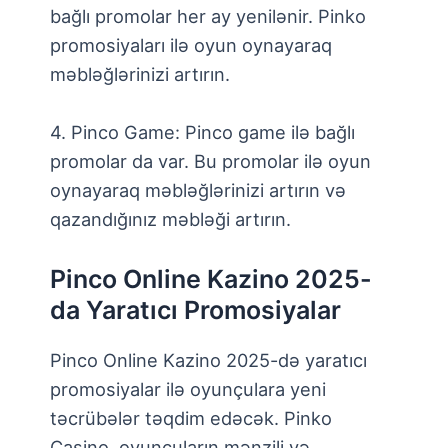
bağlı promolar her ay yenilənir. Pinko
promosiyaları ilə oyun oynayaraq
məbləğlərinizi artırın.
4. Pinco Game: Pinco game ilə bağlı
promolar da var. Bu promolar ilə oyun
oynayaraq məbləğlərinizi artırın və
qazandığınız məbləği artırın.
Pinco Online Kazino 2025-
da Yaratıcı Promosiyalar
Pinco Online Kazino 2025-də yaratıcı
promosiyalar ilə oyunçulara yeni
təcrübələr təqdim edəcək. Pinko
Casino, oyunçuların mənzili və