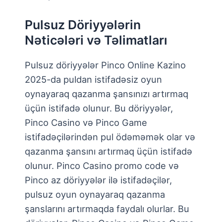
Pulsuz Döriyyələrin
Nəticələri və Təlimatları
Pulsuz döriyyələr Pinco Online Kazino
2025-da puldan istifadəsiz oyun
oynayaraq qazanma şansınızı artırmaq
üçün istifadə olunur. Bu döriyyələr,
Pinco Casino və Pinco Game
istifadəçilərindən pul ödəməmək olar və
qazanma şansını artırmaq üçün istifadə
olunur. Pinco Casino promo code və
Pinco az döriyyələr ilə istifadəçilər,
pulsuz oyun oynayaraq qazanma
şanslarını artırmaqda faydalı olurlar. Bu