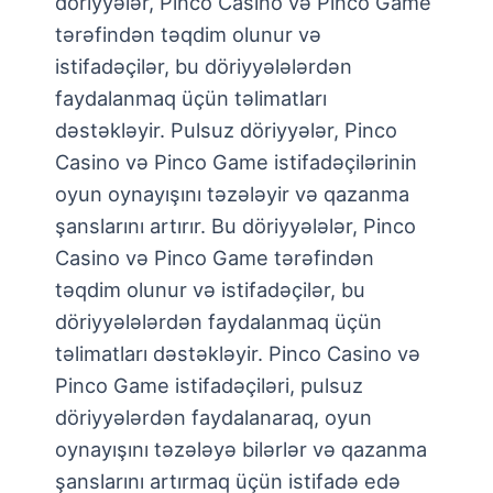
döriyyələr, Pinco Casino və Pinco Game
tərəfindən təqdim olunur və
istifadəçilər, bu döriyyələlərdən
faydalanmaq üçün təlimatları
dəstəkləyir. Pulsuz döriyyələr, Pinco
Casino və Pinco Game istifadəçilərinin
oyun oynayışını təzələyir və qazanma
şanslarını artırır. Bu döriyyələlər, Pinco
Casino və Pinco Game tərəfindən
təqdim olunur və istifadəçilər, bu
döriyyələlərdən faydalanmaq üçün
təlimatları dəstəkləyir. Pinco Casino və
Pinco Game istifadəçiləri, pulsuz
döriyyələrdən faydalanaraq, oyun
oynayışını təzələyə bilərlər və qazanma
şanslarını artırmaq üçün istifadə edə