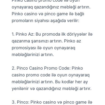
oynayaraq qazandığınız məbləği artırın.
Pinko casino və pinco game ilə bağlı
promoların siyahısı aşağıda verilir:
1. Pinko Az: Bu promoda ilk döriyyələr ilə
qazanma şansınızı artırın. Pinko az
promosiyası ilə oyun oynayaraq
məbləğlərinizi artırın.
2. Pinco Casino Promo Code: Pinko
casino promo code ilə oyun oynayaraq
məbləğlərinizi artırın. Bu kodlar her ay
yenilənir və qazandığınız məbləği artırır.
3. Pinco: Pinko casino və pinco game ilə