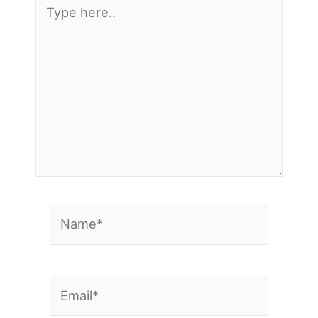
Type
here..
Name*
Email*