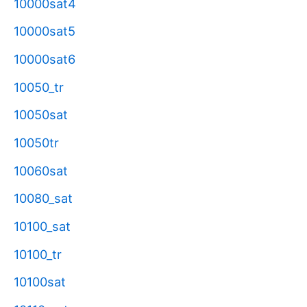
10000sat4
10000sat5
10000sat6
10050_tr
10050sat
10050tr
10060sat
10080_sat
10100_sat
10100_tr
10100sat