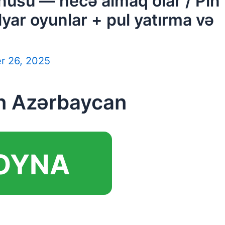
usu — necə almaq olar / Pin
yar oyunlar + pul yatırma və
r 26, 2025
yn Azərbaycan
OYNA