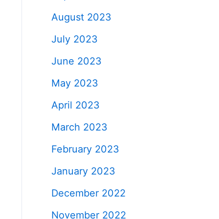
August 2023
July 2023
June 2023
May 2023
April 2023
March 2023
February 2023
January 2023
December 2022
November 2022