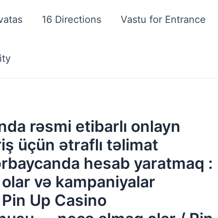
vatas
16 Directions
Vastu for Entrance
ity
da rəsmi etibarlı onlayn
iş üçün ətraflı təlimat
zərbaycanda hesab yaratmaq :
olar və kampaniyalar
 Pin Up Casino