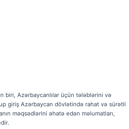
 biri, Azərbaycanlılar üçün tələblərini və
 up giriş Azərbaycan dövlətində rahat və sürətli
ycanın məqsədlərini əhatə edən məlumatları,
dir.