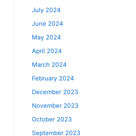
July 2024
June 2024
May 2024
April 2024
March 2024
February 2024
December 2023
November 2023
October 2023
September 2023