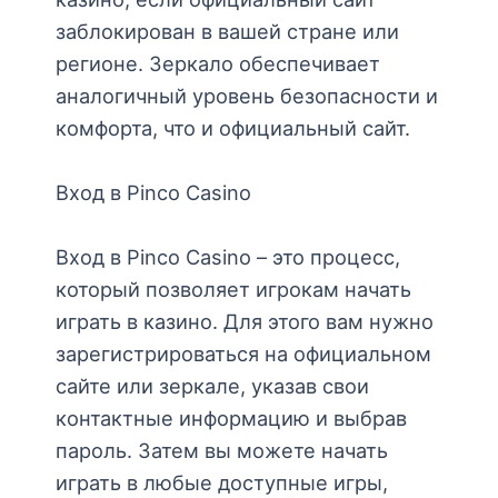
заблокирован в вашей стране или
регионе. Зеркало обеспечивает
аналогичный уровень безопасности и
комфорта, что и официальный сайт.
Вход в Pinco Casino
Вход в Pinco Casino – это процесс,
который позволяет игрокам начать
играть в казино. Для этого вам нужно
зарегистрироваться на официальном
сайте или зеркале, указав свои
контактные информацию и выбрав
пароль. Затем вы можете начать
играть в любые доступные игры,