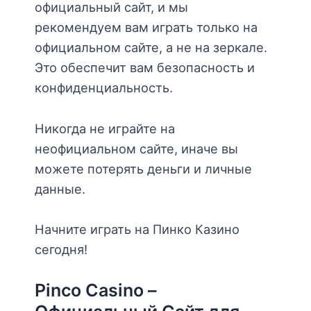
официальный сайт, и мы
рекомендуем вам играть только на
официальном сайте, а не на зеркале.
Это обеспечит вам безопасность и
конфиденциальность.
Никогда не играйте на
неофициальном сайте, иначе вы
можете потерять деньги и личные
данные.
Начните играть на Пинко Казино
сегодня!
Pinco Casino –