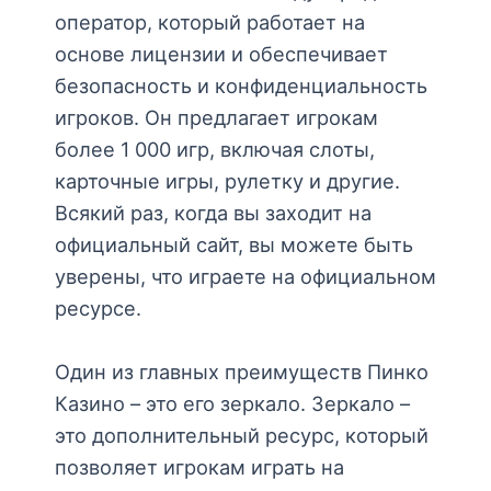
оператор, который работает на
основе лицензии и обеспечивает
безопасность и конфиденциальность
игроков. Он предлагает игрокам
более 1 000 игр, включая слоты,
карточные игры, рулетку и другие.
Всякий раз, когда вы заходит на
официальный сайт, вы можете быть
уверены, что играете на официальном
ресурсе.
Один из главных преимуществ Пинко
Казино – это его зеркало. Зеркало –
это дополнительный ресурс, который
позволяет игрокам играть на