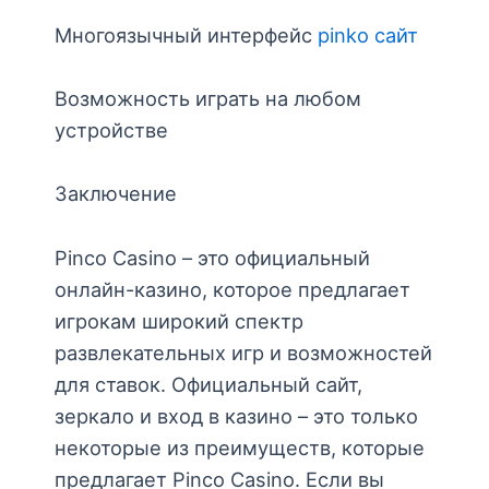
Многоязычный интерфейс
pinko сайт
Возможность играть на любом
устройстве
Заключение
Pinco Casino – это официальный
онлайн-казино, которое предлагает
игрокам широкий спектр
развлекательных игр и возможностей
для ставок. Официальный сайт,
зеркало и вход в казино – это только
некоторые из преимуществ, которые
предлагает Pinco Casino. Если вы