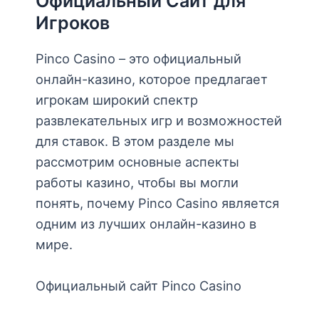
Официальный Сайт для
Игроков
Pinco Casino – это официальный
онлайн-казино, которое предлагает
игрокам широкий спектр
развлекательных игр и возможностей
для ставок. В этом разделе мы
рассмотрим основные аспекты
работы казино, чтобы вы могли
понять, почему Pinco Casino является
одним из лучших онлайн-казино в
мире.
Официальный сайт Pinco Casino