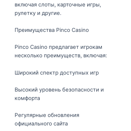
включая слоты, карточные игры,
рулетку и другие.
Преимущества Pinco Casino
Pinco Casino предлагает игрокам
несколько преимуществ, включая:
Широкий спектр доступных игр
Высокий уровень безопасности и
комфорта
Регулярные обновления
официального сайта