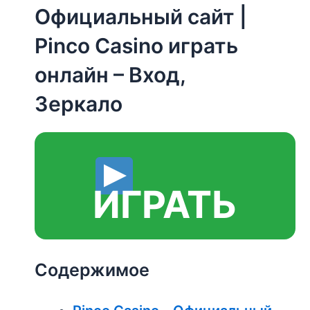
Официальный сайт |
Pinco Casino играть
онлайн – Вход,
Зеркало
ИГРАТЬ
Содержимое