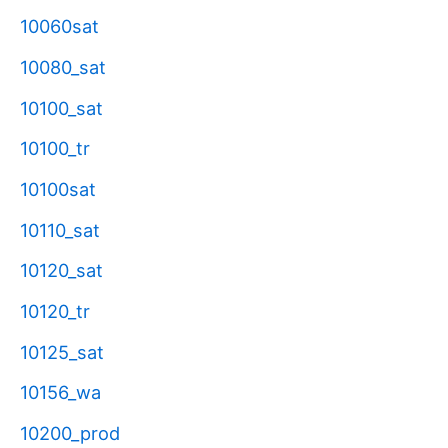
10060sat
10080_sat
10100_sat
10100_tr
10100sat
10110_sat
10120_sat
10120_tr
10125_sat
10156_wa
10200_prod