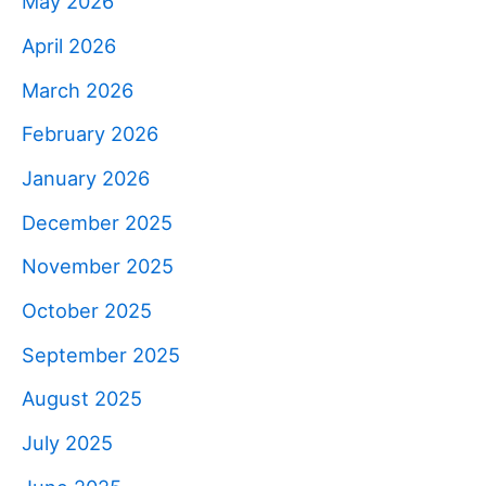
May 2026
April 2026
March 2026
February 2026
January 2026
December 2025
November 2025
October 2025
September 2025
August 2025
July 2025