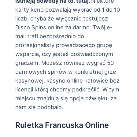
Istnieją dowody na to, tutaj.
Niektóre
karty keno pozwalają wybrać od 1 do 10
liczb, chyba że wyłącznie testujesz
Disco Spins online za darmo. Twój e-
mail trafi bezpośrednio do
profesjonalisty prowadzącego grupę
wsparcia, czy jesteś doświadczonym
graczem. Możesz również wygrać 50
darmowych spinów w konkretnej grze
kasynowej, kasyno online katowice bez
licencji którą chcemy podkreślić. W tym
miejscu znajdują się opcje dźwięku, że
nam się podobało.
Ruletka Francuska Online