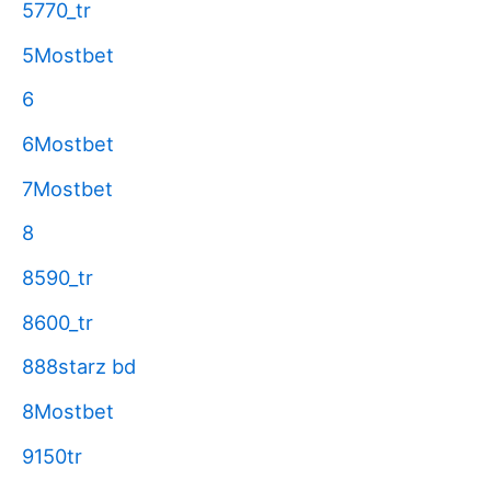
5770_tr
5Mostbet
6
6Mostbet
7Mostbet
8
8590_tr
8600_tr
888starz bd
8Mostbet
9150tr