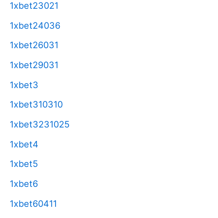
1xbet23021
1xbet24036
1xbet26031
1xbet29031
1xbet3
1xbet310310
1xbet3231025
1xbet4
1xbet5
1xbet6
1xbet60411