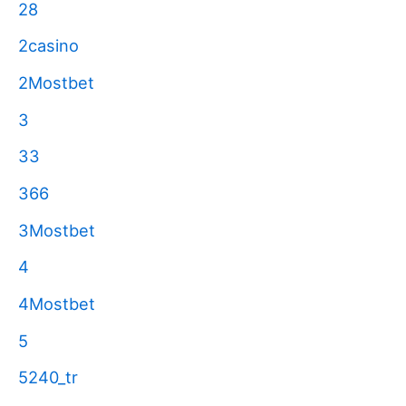
28
2casino
2Mostbet
3
33
366
3Mostbet
4
4Mostbet
5
5240_tr