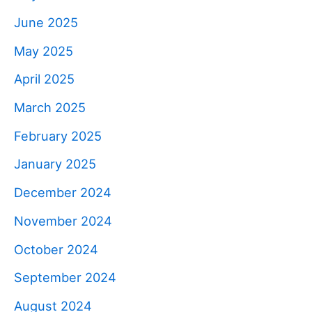
June 2025
May 2025
April 2025
March 2025
February 2025
January 2025
December 2024
November 2024
October 2024
September 2024
August 2024