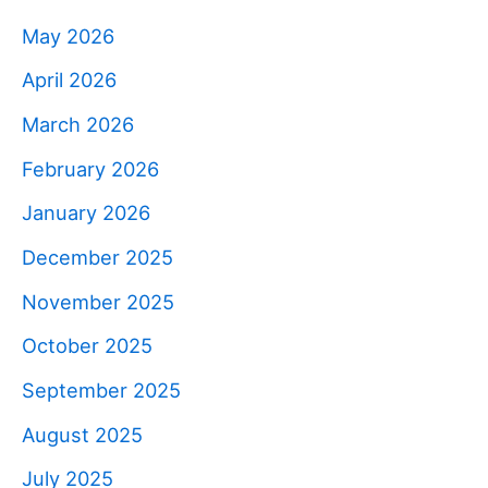
May 2026
April 2026
March 2026
February 2026
January 2026
December 2025
November 2025
October 2025
September 2025
August 2025
July 2025