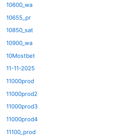
10600_wa
10655_pr
10850_sat
10900_wa
10Mostbet
11-11-2025
11000prod
11000prod2
11000prod3
11000prod4
11100_prod