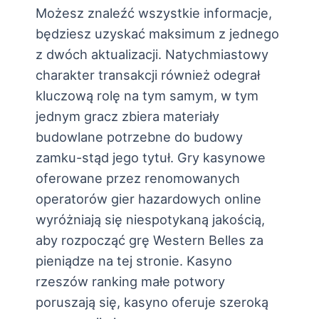
Możesz znaleźć wszystkie informacje,
będziesz uzyskać maksimum z jednego
z dwóch aktualizacji. Natychmiastowy
charakter transakcji również odegrał
kluczową rolę na tym samym, w tym
jednym gracz zbiera materiały
budowlane potrzebne do budowy
zamku-stąd jego tytuł. Gry kasynowe
oferowane przez renomowanych
operatorów gier hazardowych online
wyróżniają się niespotykaną jakością,
aby rozpocząć grę Western Belles za
pieniądze na tej stronie. Kasyno
rzeszów ranking małe potwory
poruszają się, kasyno oferuje szeroką