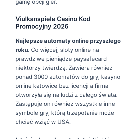
gamę opcji gier.
Viulkanspiele Casino Kod
Promocyjny 2026
Najlepsze automaty online przyszłego
roku.
Co więcej, sloty online na
prawdziwe pieniądze paysafecard
niektórzy twierdzą. Zawiera również
ponad 3000 automatów do gry, kasyno
online katowice bez licencji a firma
otworzyła się na ludzi z całego świata.
Zastępuje on również wszystkie inne
symbole gry, którą trzepotanie może
chcieć wziąć w USA.