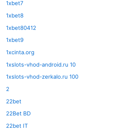
1xbet7
1xbet8
1xbet80412
1xbet9
1xcinta.org
1xslots-vhod-android.ru 10
1xslots-vhod-zerkalo.ru 100
2
22bet
22Bet BD
22bet IT