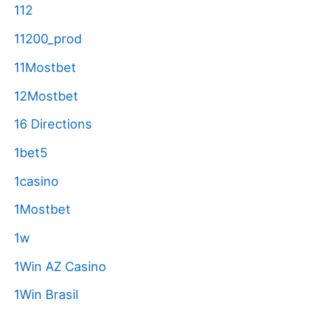
112
11200_prod
11Mostbet
12Mostbet
16 Directions
1bet5
1casino
1Mostbet
1w
1Win AZ Casino
1Win Brasil