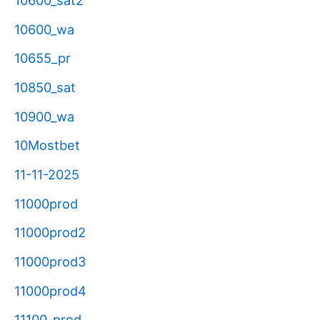
10600_sat2
10600_wa
10655_pr
10850_sat
10900_wa
10Mostbet
11-11-2025
11000prod
11000prod2
11000prod3
11000prod4
11100_prod