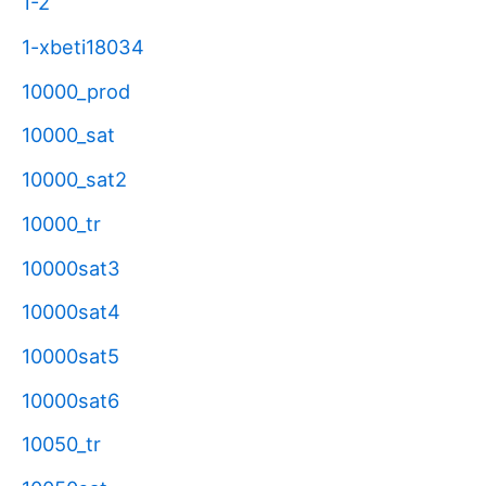
1-2
1-xbeti18034
10000_prod
10000_sat
10000_sat2
10000_tr
10000sat3
10000sat4
10000sat5
10000sat6
10050_tr