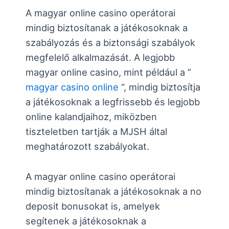
A magyar online casino operátorai
mindig biztosítanak a játékosoknak a
szabályozás és a biztonsági szabályok
megfelelő alkalmazását. A legjobb
magyar online casino, mint például a ”
magyar casino online
“, mindig biztosítja
a játékosoknak a legfrissebb és legjobb
online kalandjaihoz, miközben
tiszteletben tartják a MJSH által
meghatározott szabályokat.
A magyar online casino operátorai
mindig biztosítanak a játékosoknak a no
deposit bonusokat is, amelyek
segítenek a játékosoknak a