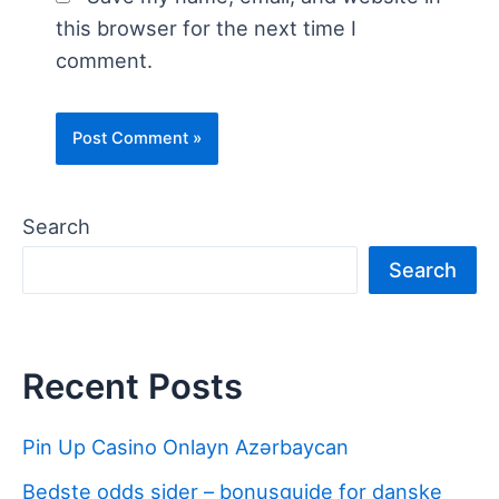
this browser for the next time I
comment.
Search
Search
Recent Posts
Pin Up Casino Onlayn Azərbaycan
Bedste odds sider – bonusguide for danske