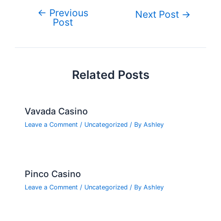
b
st
r
er
dI
t
ot
e
←
Previous
Post
Next Post
→
o
n
e
Post
navigation
o
k
Related Posts
Vavada Casino
Leave a Comment
/
Uncategorized
/ By
Ashley
Pinco Casino
Leave a Comment
/
Uncategorized
/ By
Ashley