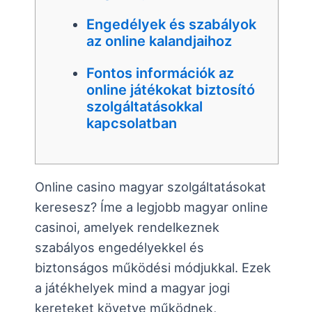
Engedélyek és szabályok
az online kalandjaihoz
Fontos információk az
online játékokat biztosító
szolgáltatásokkal
kapcsolatban
Online casino magyar szolgáltatásokat
keresesz? Íme a legjobb magyar online
casinoi, amelyek rendelkeznek
szabályos engedélyekkel és
biztonságos működési módjukkal. Ezek
a játékhelyek mind a magyar jogi
kereteket követve működnek,