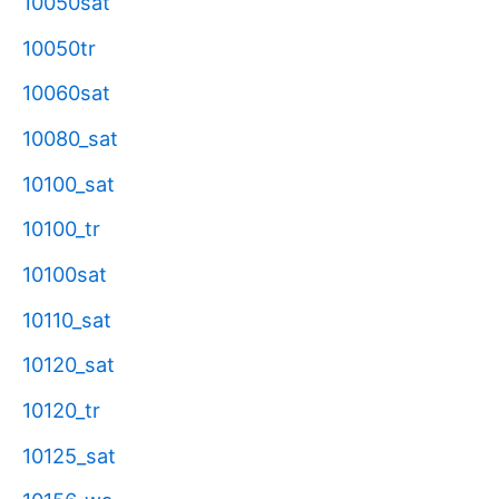
10050sat
10050tr
10060sat
10080_sat
10100_sat
10100_tr
10100sat
10110_sat
10120_sat
10120_tr
10125_sat