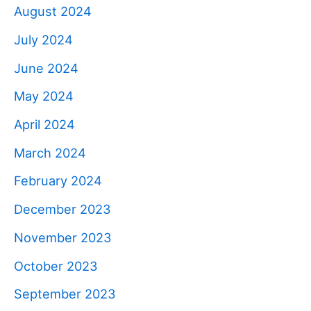
August 2024
July 2024
June 2024
May 2024
April 2024
March 2024
February 2024
December 2023
November 2023
October 2023
September 2023