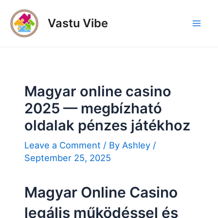
Skip
to
Vastu Vibe
Mai
content
Men
Magyar online casino
2025 — megbízható
oldalak pénzes játékhoz
Leave a Comment
/ By
Ashley
/
September 25, 2025
Magyar Online Casino
legális működéssel és