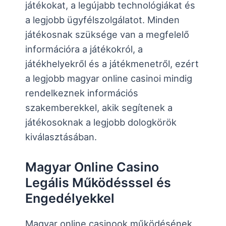
játékokat, a legújabb technológiákat és
a legjobb ügyfélszolgálatot. Minden
játékosnak szüksége van a megfelelő
információra a játékokról, a
játékhelyekről és a játékmenetről, ezért
a legjobb magyar online casinoi mindig
rendelkeznek információs
szakemberekkel, akik segítenek a
játékosoknak a legjobb dologkörök
kiválasztásában.
Magyar Online Casino
Legális Működésssel és
Engedélyekkel
Magyar online casinook működésének