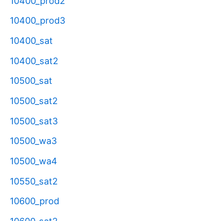
10400_prod2
10400_prod3
10400_sat
10400_sat2
10500_sat
10500_sat2
10500_sat3
10500_wa3
10500_wa4
10550_sat2
10600_prod