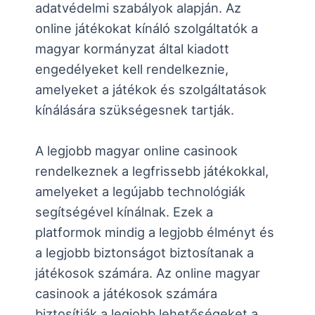
adatvédelmi szabályok alapján. Az
online játékokat kínáló szolgáltatók a
magyar kormányzat által kiadott
engedélyeket kell rendelkeznie,
amelyeket a játékok és szolgáltatások
kínálására szükségesnek tartják.
A legjobb magyar online casinook
rendelkeznek a legfrissebb játékokkal,
amelyeket a legújabb technológiák
segítségével kínálnak. Ezek a
platformok mindig a legjobb élményt és
a legjobb biztonságot biztosítanak a
játékosok számára. Az online magyar
casinook a játékosok számára
biztosítják a legjobb lehetőségeket a