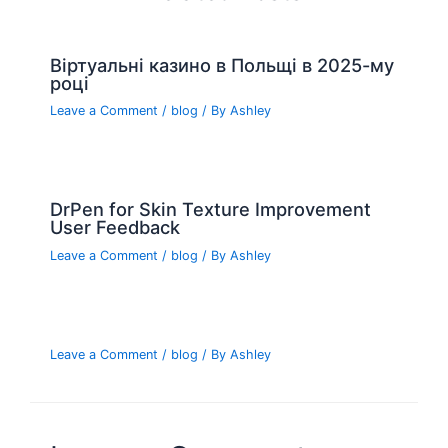
Віртуальні казино в Польщі в 2025-му
році
Leave a Comment
/
blog
/ By
Ashley
DrPen for Skin Texture Improvement
User Feedback
Leave a Comment
/
blog
/ By
Ashley
Leave a Comment
/
blog
/ By
Ashley