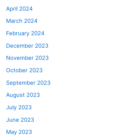
April 2024
March 2024
February 2024
December 2023
November 2023
October 2023
September 2023
August 2023
July 2023
June 2023
May 2023