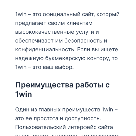
1win – это официальный сайт, который
предлагает своим клиентам
высококачественные услуги и
обеспечивает им безопасность и
конфиденциальность. Если вы ищете
надежную букмекерскую контору, то
1win – это ваш выбор.
Преимущества работы с
1win
Один из главных преимуществ 1win –
это ее простота и доступность.
Пользовательский интерфейс сайта
очень прост и понятен, что позволяет