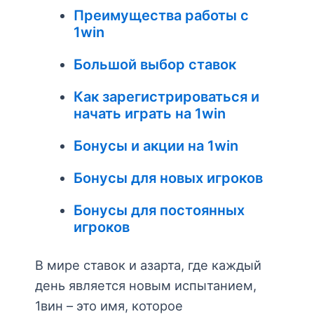
Преимущества работы с
1win
Большой выбор ставок
Как зарегистрироваться и
начать играть на 1win
Бонусы и акции на 1win
Бонусы для новых игроков
Бонусы для постоянных
игроков
В мире ставок и азарта, где каждый
день является новым испытанием,
1вин – это имя, которое