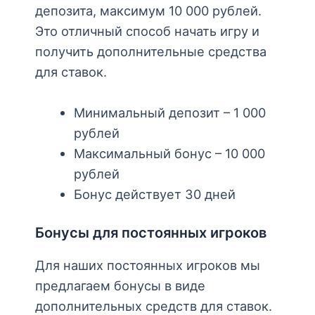
депозита, максимум 10 000 рублей.
Это отличный способ начать игру и
получить дополнительные средства
для ставок.
Минимальный депозит – 1 000
рублей
Максимальный бонус – 10 000
рублей
Бонус действует 30 дней
Бонусы для постоянных игроков
Для наших постоянных игроков мы
предлагаем бонусы в виде
дополнительных средств для ставок.