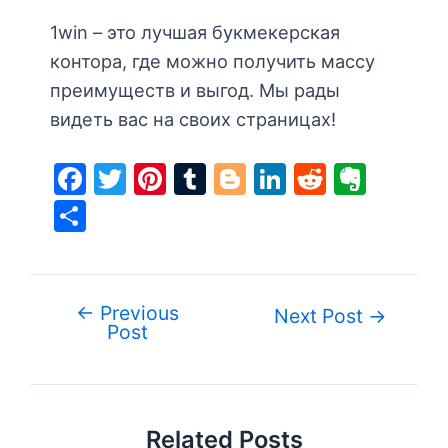
1win – это лучшая букмекерская
контора, где можно получить массу
преимуществ и выгод. Мы рады
видеть вас на своих страницах!
F
T
Pi
T
Bl
Li
R
E
a
w
nt
u
o
n
e
v
S
c
itt
er
m
g
k
d
er
h
e
er
e
bl
g
e
di
n
ar
b
st
r
er
dI
t
ot
e
←
Previous
Post
Next Post
→
o
n
e
Post
navigation
o
k
Related Posts