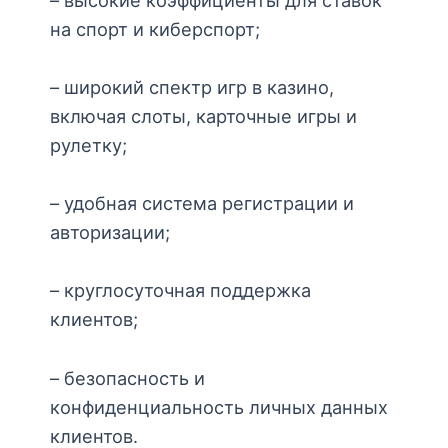
на спорт и киберспорт;
– широкий спектр игр в казино,
включая слоты, карточные игры и
рулетку;
– удобная система регистрации и
авторизации;
– круглосуточная поддержка
клиентов;
– безопасность и
конфиденциальность личных данных
клиентов.