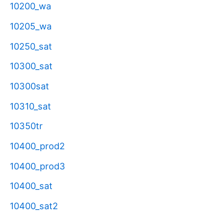
10200_wa
10205_wa
10250_sat
10300_sat
10300sat
10310_sat
10350tr
10400_prod2
10400_prod3
10400_sat
10400_sat2