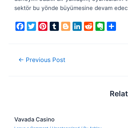
sektör bu yönde büyümesine devam edece
F
T
Pi
T
Bl
Li
R
E
S
a
w
nt
u
o
n
e
v
h
c
itt
er
m
g
k
d
er
ar
e
er
e
bl
g
e
di
n
e
←
Previous Post
Post
b
st
r
er
dI
t
ot
navigation
o
n
e
o
k
Rela
Vavada Casino