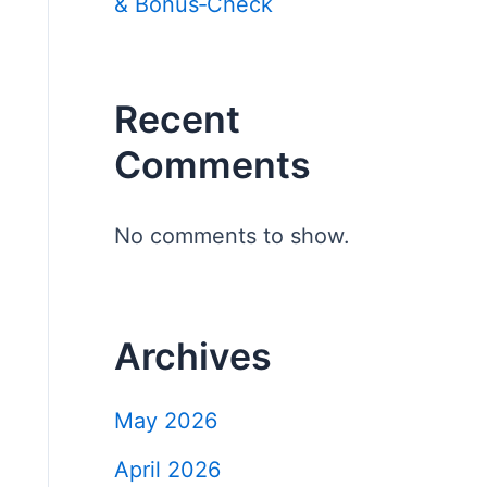
& Bonus‑Check
Recent
Comments
No comments to show.
Archives
May 2026
April 2026