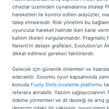
cihazlar üzerinden oynamalarına strateji 
hareketleri ile kontrol edilen arayüzler, m
talep etmektedir. Risk yönetimi bu bağla
oyuncular hareket halinde iken karar verme s
katılım ilkeleri vurgulanmalıdır. Pragmatic P
Netent’in detaylı grafikleri, Evolution’un Ak
dikkat edilmesi gereken faktörlerdir.
Gelecek için güvenlik önlemleri ve lisans
edecektir. Sorumlu oyun kapsamında zaman
konuda
Fruity Slots inceleme platformu
ta
referans alınabilir. Yazılım sağlayıcılarını
ödeme yöntemleri ve dil desteği ile artış 
deneyim odaklı bir yaklaşım, oyuncuların 