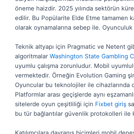
öneme haizdir. 2025 yılında sektörün küre
edilir. Bu Popülarite Elde Etme tamamen kat
olarak oynamalarına sebep ile. Oyunculuk 
Teknik altyapı için Pragmatic ve Netent gi
algoritmalar
Washington State Gambling Co
uyumlu çalışma zorunludur. Mobil uyumlul
vermektedir. Örneğin Evolution Gaming şir
Oyuncular bu teknolojiler ile cihazlarında
Platformlar arası geçişlerde aynı eşzamanl
sitelerde oyun çeşitliliği için
Fixbet giriş
sa
bu tür bağlantılar güvenlik protokolleri il
Katılımcılara davranış biçimleri mobil deney