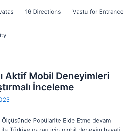
vatas
16 Directions
Vastu for Entrance
ity
ı Aktif Mobil Deneyimleri
ştırmalı İnceleme
2025
ya Ölçüsünde Popülarite Elde Etme devam
i ile Türkiye pazarı için mobil deneyim hayati