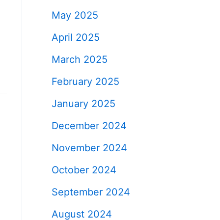
May 2025
April 2025
March 2025
February 2025
January 2025
December 2024
November 2024
October 2024
September 2024
August 2024