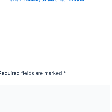
Leave a Comment
/
Uncategorized
/ By
Ashley
Required fields are marked
*