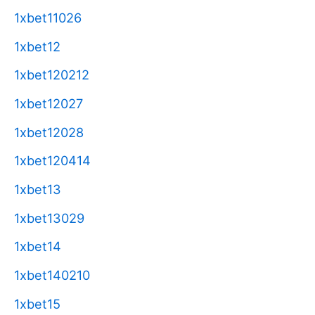
1xbet11026
1xbet12
1xbet120212
1xbet12027
1xbet12028
1xbet120414
1xbet13
1xbet13029
1xbet14
1xbet140210
1xbet15