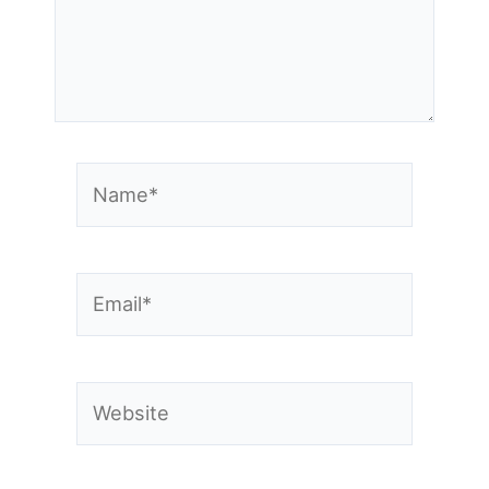
Name*
Email*
Website