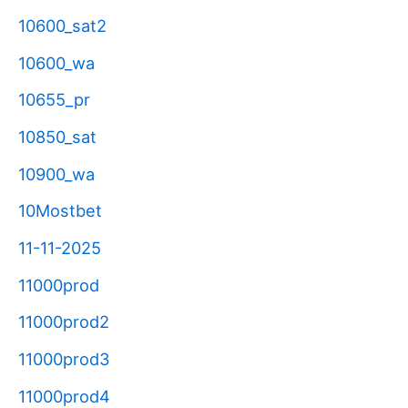
10600_sat2
10600_wa
10655_pr
10850_sat
10900_wa
10Mostbet
11-11-2025
11000prod
11000prod2
11000prod3
11000prod4