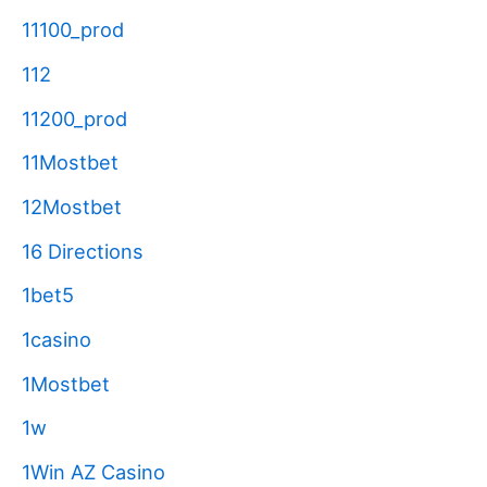
11100_prod
112
11200_prod
11Mostbet
12Mostbet
16 Directions
1bet5
1casino
1Mostbet
1w
1Win AZ Casino