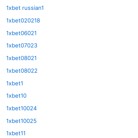
1xbet russian1
1xbet020218
1xbet06021
1xbet07023
1xbet08021
1xbet08022
1xbet1
1xbet10
1xbet10024
1xbet10025
1xbet11