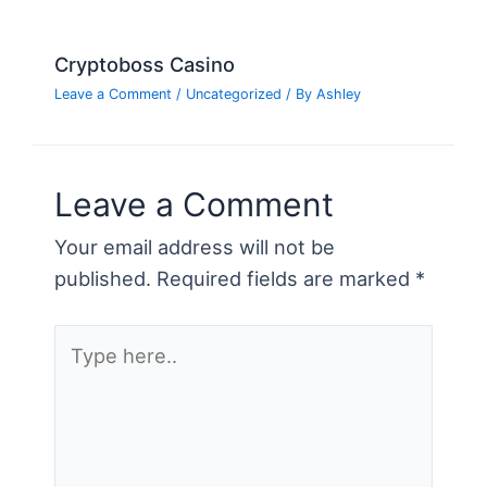
Cryptoboss Casino
Leave a Comment
/
Uncategorized
/ By
Ashley
Leave a Comment
Your email address will not be
published.
Required fields are marked
*
Type
here..