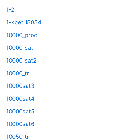
1-2
1-xbeti18034
10000_prod
10000_sat
10000_sat2
10000_tr
10000sat3
10000sat4
10000sat5
10000sat6
10050_tr