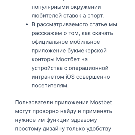
популярными окружении
любителей ставок а спорт.
В рассматриваемого статье мы
расскажем о том, как скачать
официальное мобильное
приложение букмекерской
конторы Мостбет на
устройства с операционной
интранетом iOS совершенно
посетителям.
Пользователи приложения Mostbet
могут проворно найду и применять
нужное им функции здравому
простому дизайну только удобству