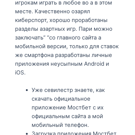
игрокам играть в любое во а в этом
месте. Качественно озарял
киберспорт, хорошо проработаны
разделы азартных игр. Пари можно
заключать” “со главного сайта а
мобильной версии, только для ставок
же смартфона разработаны личные
приложения неусыпным Android и
iOS.
Уже севилестр знаете, как
скачать официальное
приложение Мостбет с их
официальным сайта а мой
мобильный телефон.
Загрузка приложения Мостбет