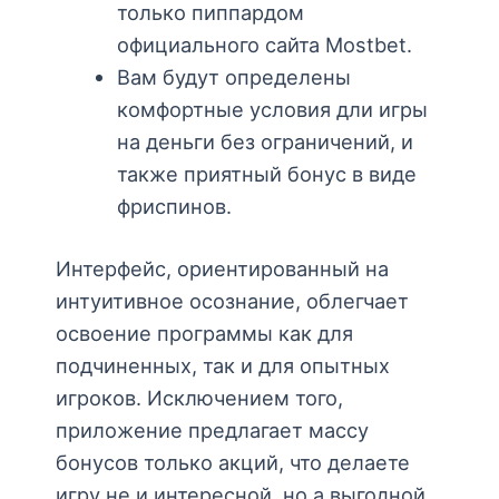
только пиппардом
официального сайта Mostbet.
Вам будут определены
комфортные условия дли игры
на деньги без ограничений, и
также приятный бонус в виде
фриспинов.
Интерфейс, ориентированный на
интуитивное осознание, облегчает
освоение программы как для
подчиненных, так и для опытных
игроков. Исключением того,
приложение предлагает массу
бонусов только акций, что делаете
игру не и интересной, но а выгодной.