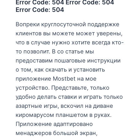
Error Code: 504 Error Code: 504
Error Code: 504
Вопреки круглосуточной поддержке
клиентов вы можете может уверены,
что в случае нужно хотите всегда кто-
то позволит. В со статье мы
предоставим пошаговые инструкции
о том, как скачать и установить
приложение Mostbet на мое
устройство. Представьте, только
удобно делать ставки и играть только
азартные игры, вскочил на диване
киромарусом планшетом в руках.
Приложение адаптировано
менаджеров большой экран,