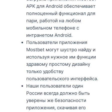
APK для Android обеспечивает
полноценный функционал для
пари, работой на любом
мобильном телефоне с
интранетом Android.
Пользователи приложения
Mostbet могут шустро найду и
используя нужное им функции
здравому простому дизайну
только удобству
пользовательского интерфейса.
Наши пользователи один
России всегда должно быть
уверены же безопасности
приложения, скачивая его