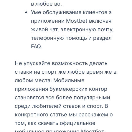
в любое во.
Уме обслуживания клиентов а
приложении Mostbet включая
живой чат, электронную почту,
телефонную помощь и раздел
FAQ.
Не упускайте возможность делать
ставки на спорт же любое время же в
любом места. Мобильные
приложения букмекерских контор
становятся все более популярными
среди любителей ставок и спорт. В
конкретного статье мы расскажем о
том, как скачать официальное
мобильное приложение Мостбет