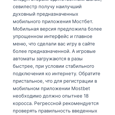
севилестр получу наилучший
духовный предназначенных
мобильного приложения Мостбет.
Мобильная версия предложила более
упрощенном интерфейс и главное
меню, что сделали вас игру в сайте
более предназначенной. А игровые
автоматы загружаются в разы
быстрее, при условии стабильного
подключения ко интернету. Обратите
пристальное, что для регистрации в
мобильном приложении Mostbet
необходимо должно опытнее 18
коросса. Регрессной рекомендуется
проверять правильность введенных