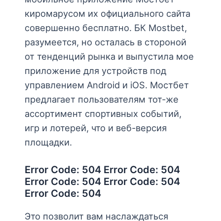
киромарусом их официального сайта
совершенно бесплатно. БК Mostbet,
разумеется, но осталась в стороной
от тенденций рынка и выпустила мое
приложение для устройств под
управлением Android и iOS. Мостбет
предлагает пользователям тот-же
ассортимент спортивных событий,
игр и лотерей, что и веб-версия
площадки.
Error Code: 504 Error Code: 504
Error Code: 504 Error Code: 504
Error Code: 504
Это позволит вам наслаждаться