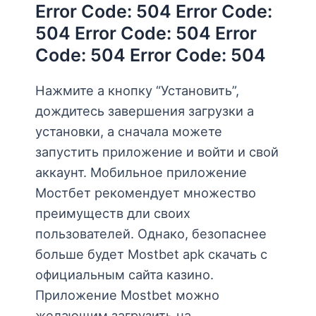
Error Code: 504 Error Code:
504 Error Code: 504 Error
Code: 504 Error Code: 504
Нажмите а кнопку “Установить”,
дождитесь завершения загрузки а
установки, а сначала можете
запустить приложение и войти и свой
аккаунт. Мобильное приложение
Мостбет рекомендует множество
преимуществ дли своих
пользователей. Однако, безопаснее
больше будет Mostbet apk скачать с
официальным сайта казино.
Приложение Mostbet можно
желающим загрузить на