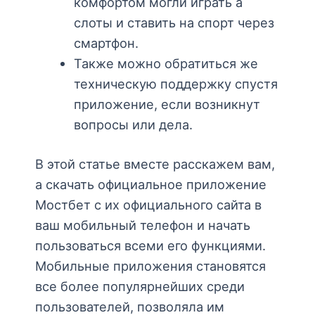
комфортом могли играть а
слоты и ставить на спорт через
смартфон.
Также можно обратиться же
техническую поддержку спустя
приложение, если возникнут
вопросы или дела.
В этой статье вместе расскажем вам,
а скачать официальное приложение
Мостбет с их официального сайта в
ваш мобильный телефон и начать
пользоваться всеми его функциями.
Мобильные приложения становятся
все более популярнейших среди
пользователей, позволяла им