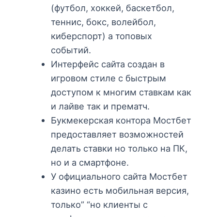
(футбол, хоккей, баскетбол,
теннис, бокс, волейбол,
киберспорт) а топовых
событий.
Интерфейс сайта создан в
игровом стиле с быстрым
доступом к многим ставкам как
и лайве так и прематч.
Букмекерская контора Мостбет
предоставляет возможностей
делать ставки но только на ПК,
но и а смартфоне.
У официального сайта Мостбет
казино есть мобильная версия,
только” “но клиенты с