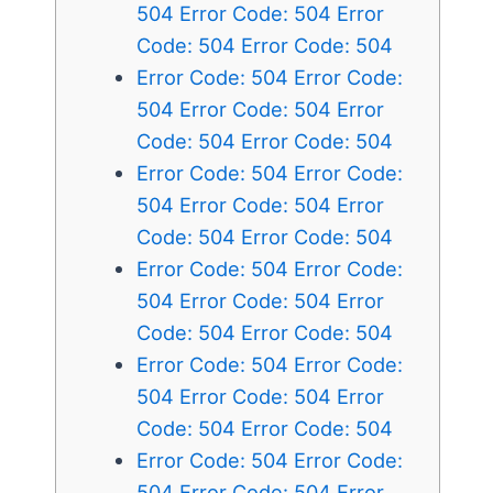
504 Error Code: 504 Error
Code: 504 Error Code: 504
Error Code: 504 Error Code:
504 Error Code: 504 Error
Code: 504 Error Code: 504
Error Code: 504 Error Code:
504 Error Code: 504 Error
Code: 504 Error Code: 504
Error Code: 504 Error Code:
504 Error Code: 504 Error
Code: 504 Error Code: 504
Error Code: 504 Error Code:
504 Error Code: 504 Error
Code: 504 Error Code: 504
Error Code: 504 Error Code:
504 Error Code: 504 Error