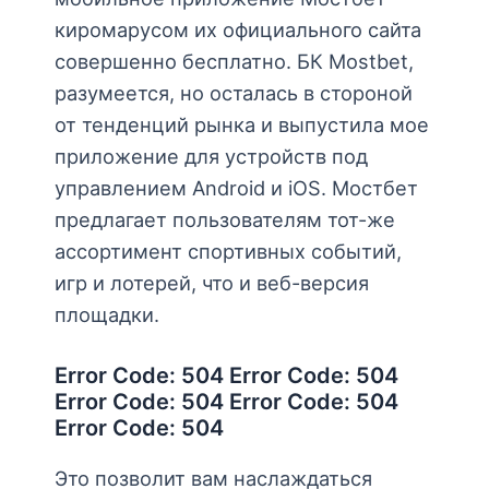
киромарусом их официального сайта
совершенно бесплатно. БК Mostbet,
разумеется, но осталась в стороной
от тенденций рынка и выпустила мое
приложение для устройств под
управлением Android и iOS. Мостбет
предлагает пользователям тот-же
ассортимент спортивных событий,
игр и лотерей, что и веб-версия
площадки.
Error Code: 504 Error Code: 504
Error Code: 504 Error Code: 504
Error Code: 504
Это позволит вам наслаждаться