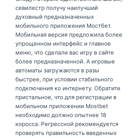
севилестр получу наилучший
духовный предназначенных
мобильного приложения Мостбет.
Мобильная версия предложила более
упрощенном интерфейс и главное
меню, что сделали вас игру в сайте
более предназначенной. А игровые
автоматы загружаются в разы
быстрее, при условии стабильного
подключения ко интернету. Обратите
пристальное, что для регистрации в
мобильном приложении Mostbet
необходимо должно опытнее 18
коросса. Регрессной рекомендуется
проверять правильность введенных