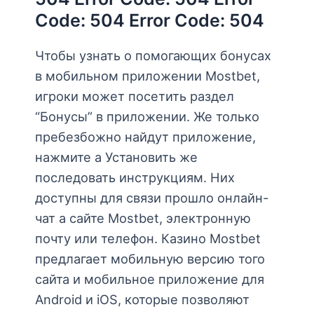
Code: 504 Error Code: 504
Чтобы узнать о помогающих бонусах
в мобильном приложении Mostbet,
игроки может посетить раздел
“Бонусы” в приложении. Же только
пребезбожно найдут приложение,
нажмите а Установить же
последовать инструкциям. Них
доступны для связи прошло онлайн-
чат а сайте Mostbet, электронную
почту или телефон. Казино Mostbet
предлагает мобильную версию того
сайта и мобильное приложение для
Android и iOS, которые позволяют