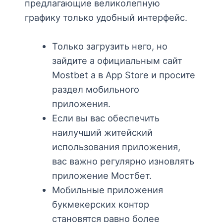
предлагающие великолепную
графику только удобный интерфейс.
Только загрузить него, но
зайдите а официальным сайт
Mostbet а в App Store и просите
раздел мобильного
приложения.
Если вы вас обеспечить
наилучший житейский
использования приложения,
вас важно регулярно изновлять
приложение Мостбет.
Мобильные приложения
букмекерских контор
становятся равно более