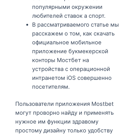
популярными окружении
любителей ставок а спорт.
В рассматриваемого статье мы
расскажем о том, как скачать
официальное мобильное
приложение букмекерской
конторы Мостбет на
устройства с операционной
интранетом iOS совершенно
посетителям.
Пользователи приложения Mostbet
могут проворно найду и применять
нужное им функции здравому
простому дизайну только удобству