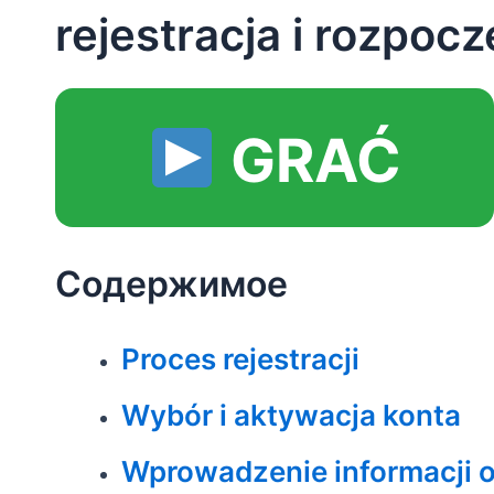
rejestracja i rozpocz
GRAĆ
Содержимое
Proces rejestracji
Wybór i aktywacja konta
Wprowadzenie informacji o