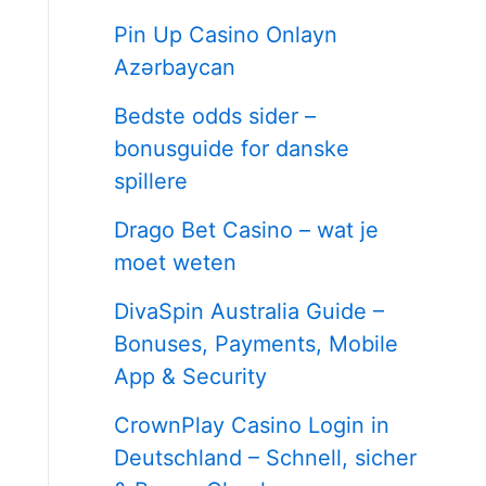
Pin Up Casino Onlayn
Azərbaycan
Bedste odds sider –
bonusguide for danske
spillere
Drago Bet Casino – wat je
moet weten
DivaSpin Australia Guide –
Bonuses, Payments, Mobile
App & Security
CrownPlay Casino Login in
Deutschland – Schnell, sicher