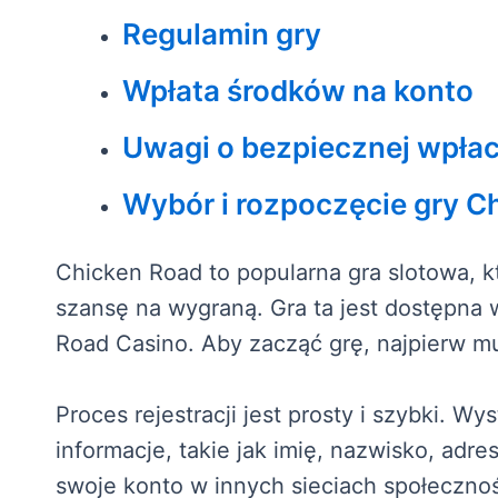
Regulamin gry
Wpłata środków na konto
Uwagi o bezpiecznej wpłac
Wybór i rozpoczęcie gry C
Chicken Road to popularna gra slotowa, k
szansę na wygraną. Gra ta jest dostępna 
Road Casino. Aby zacząć grę, najpierw mu
Proces rejestracji jest prosty i szybki. 
informacje, takie jak imię, nazwisko, adr
swoje konto w innych sieciach społecznoś