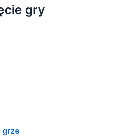
ęcie gry
 grze