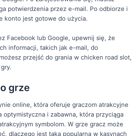
 potwierdzenia przez e-mail. Po odbiorze i
e konto jest gotowe do użycia.
zez Facebook lub Google, upewnij się, że
 informacji, takich jak e-mail, do
możesz przejść do grania w chicken road slot,
gry.
o grze
nie online, która oferuje graczom atrakcyjne
a optymistyczna i zabawna, która przyciąga
i atrakcyjnym symbolom. W grze gracz może
eć, dlaczego jest taka popularna w kasynach