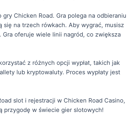
o gry Chicken Road. Gra polega na odbieraniu
ają się na trzech rówkach. Aby wygrać, musisz
Gra oferuje wiele linii nagród, co zwiększa
zystać z różnych opcji wypłat, takich jak
llety lub kryptowaluty. Proces wypłaty jest
ad slot i rejestracji w Chicken Road Casino,
ją przygodę w świecie gier slotowych!