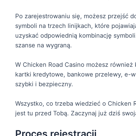
Po zarejestrowaniu się, możesz przejść d
symboli na trzech linijkach, które pojawi
uzyskać odpowiednią kombinację symboli. 
szanse na wygraną.
W Chicken Road Casino możesz również kor
kartki kredytowe, bankowe przelewy, e-wa
szybki i bezpieczny.
Wszystko, co trzeba wiedzieć o Chicken Ro
jest tu przed Tobą. Zaczynaj już dziś swo
Proces rejestracji