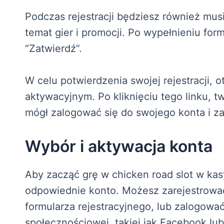
Podczas rejestracji będziesz również mus
temat gier i promocji. Po wypełnieniu formu
“Zatwierdź”.
W celu potwierdzenia swojej rejestracji, 
aktywacyjnym. Po kliknięciu tego linku, 
mógł zalogować się do swojego konta i za
Wybór i aktywacja konta
Aby zacząć grę w chicken road slot w kas
odpowiednie konto. Możesz zarejestrować
formularza rejestracyjnego, lub zalogowa
społecznościowej, takiej jak Facebook lub