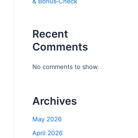
& Bonus‑Check
Recent
Comments
No comments to show.
Archives
May 2026
April 2026