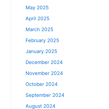
May 2025
April 2025
March 2025
February 2025
January 2025
December 2024
November 2024
October 2024
September 2024
August 2024