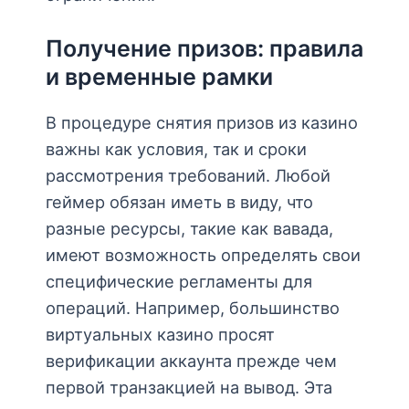
Получение призов: правила
и временные рамки
В процедуре снятия призов из казино
важны как условия, так и сроки
рассмотрения требований. Любой
геймер обязан иметь в виду, что
разные ресурсы, такие как вавада,
имеют возможность определять свои
специфические регламенты для
операций. Например, большинство
виртуальных казино просят
верификации аккаунта прежде чем
первой транзакцией на вывод. Эта