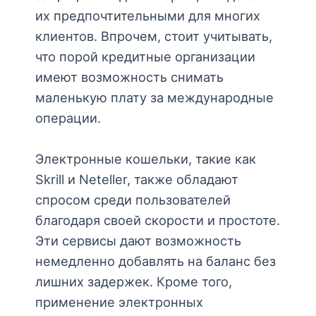
их предпочтительными для многих
клиентов. Впрочем, стоит учитывать,
что порой кредитные организации
имеют возможность снимать
маленькую плату за международные
операции.
Электронные кошельки, такие как
Skrill и Neteller, также обладают
спросом среди пользователей
благодаря своей скорости и простоте.
Эти сервисы дают возможность
немедленно добавлять на баланс без
лишних задержек. Кроме того,
применение электронных