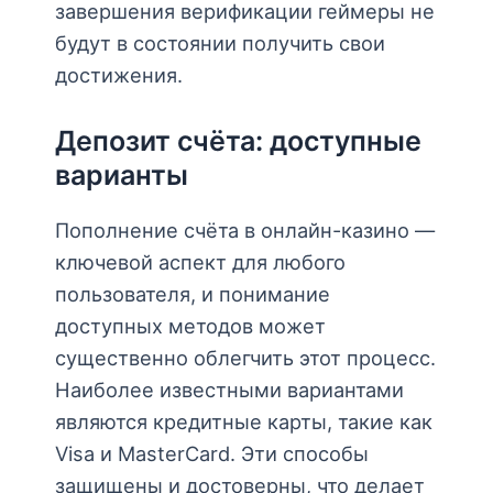
завершения верификации геймеры не
будут в состоянии получить свои
достижения.
Депозит счёта: доступные
варианты
Пополнение счёта в онлайн-казино —
ключевой аспект для любого
пользователя, и понимание
доступных методов может
существенно облегчить этот процесс.
Наиболее известными вариантами
являются кредитные карты, такие как
Visa и MasterCard. Эти способы
защищены и достоверны, что делает