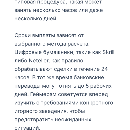
типовая процедура, какая может
занять несколько часов или даже
несколько дней.
Сроки выплаты зависят от
выбранного метода расчета.
Цифровые бумажники, такие как Skrill
либо Neteller, как правило
обрабатывают сделки в течение 24
часов. В тот же время банковские
переводы могут отнять до 5 рабочих
дней. Геймерам советуется вперед
изучить с требованиями конкретного
игорного заведения, чтобы
предотвратить неожиданных
ситуаций.