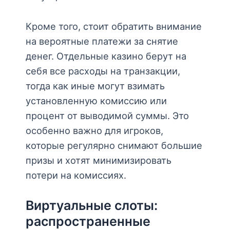
Кроме того, стоит обратить внимание
на вероятные платежи за снятие
денег. Отдельные казино берут на
себя все расходы на транзакции,
тогда как иные могут взимать
установленную комиссию или
процент от выводимой суммы. Это
особенно важно для игроков,
которые регулярно снимают большие
призы и хотят минимизировать
потери на комиссиях.
Виртуальные слоты:
распространенные