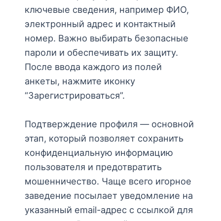
ключевые сведения, например ФИО,
электронный адрес и контактный
номер. Важно выбирать безопасные
пароли и обеспечивать их защиту.
После ввода каждого из полей
анкеты, нажмите иконку
“Зарегистрироваться”.
Подтверждение профиля — основной
этап, который позволяет сохранить
конфиденциальную информацию
пользователя и предотвратить
мошенничество. Чаще всего игорное
заведение посылает уведомление на
указанный email-адрес с ссылкой для