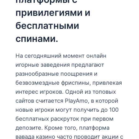
привилегиями и
бесплатными
спинами.
На сегодняшний момент онлайн
игорные заведения предлагают
разнообразные поощрения и
безвозмездные фриспины, привлекая
интерес игроков. Одной из топовых
сайтов считается PlayAmo, в которой
новые игроки могут получить до 100
бесплатных раскруток при первом
депозите. Кроме того, платформа
вавада казино часто проводит акции с