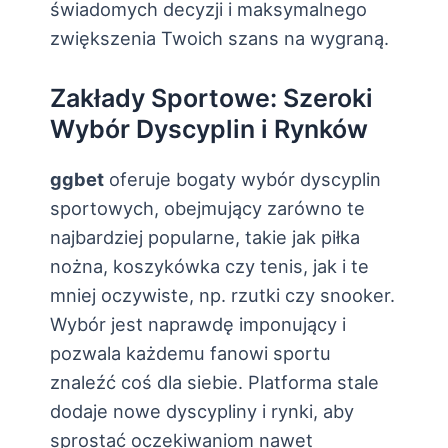
świadomych decyzji i maksymalnego
zwiększenia Twoich szans na wygraną.
Zakłady Sportowe: Szeroki
Wybór Dyscyplin i Rynków
ggbet
oferuje bogaty wybór dyscyplin
sportowych, obejmujący zarówno te
najbardziej popularne, takie jak piłka
nożna, koszykówka czy tenis, jak i te
mniej oczywiste, np. rzutki czy snooker.
Wybór jest naprawdę imponujący i
pozwala każdemu fanowi sportu
znaleźć coś dla siebie. Platforma stale
dodaje nowe dyscypliny i rynki, aby
sprostać oczekiwaniom nawet