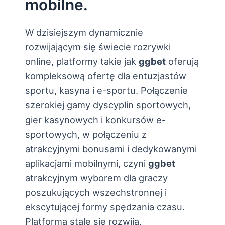
mobilne.
W dzisiejszym dynamicznie
rozwijającym się świecie rozrywki
online, platformy takie jak
ggbet
oferują
kompleksową ofertę dla entuzjastów
sportu, kasyna i e-sportu. Połączenie
szerokiej gamy dyscyplin sportowych,
gier kasynowych i konkursów e-
sportowych, w połączeniu z
atrakcyjnymi bonusami i dedykowanymi
aplikacjami mobilnymi, czyni
ggbet
atrakcyjnym wyborem dla graczy
poszukujących wszechstronnej i
ekscytującej formy spędzania czasu.
Platforma stale się rozwija,