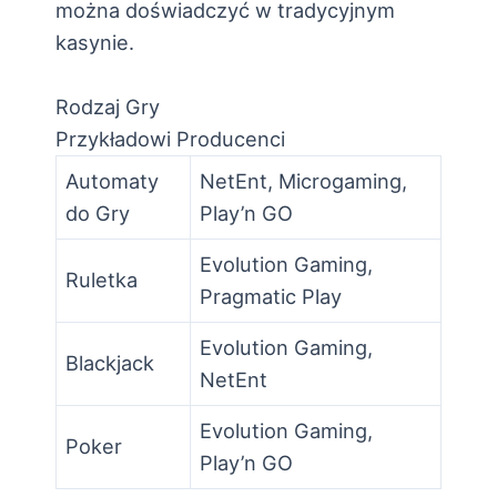
można doświadczyć w tradycyjnym
kasynie.
Rodzaj Gry
Przykładowi Producenci
Automaty
NetEnt, Microgaming,
do Gry
Play’n GO
Evolution Gaming,
Ruletka
Pragmatic Play
Evolution Gaming,
Blackjack
NetEnt
Evolution Gaming,
Poker
Play’n GO