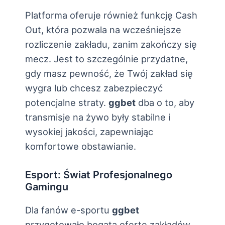
Platforma oferuje również funkcję Cash
Out, która pozwala na wcześniejsze
rozliczenie zakładu, zanim zakończy się
mecz. Jest to szczególnie przydatne,
gdy masz pewność, że Twój zakład się
wygra lub chcesz zabezpieczyć
potencjalne straty.
ggbet
dba o to, aby
transmisje na żywo były stabilne i
wysokiej jakości, zapewniając
komfortowe obstawianie.
Esport: Świat Profesjonalnego
Gamingu
Dla fanów e-sportu
ggbet
przygotowało bogatą ofertę zakładów