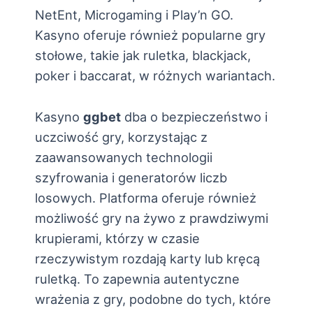
NetEnt, Microgaming i Play’n GO.
Kasyno oferuje również popularne gry
stołowe, takie jak ruletka, blackjack,
poker i baccarat, w różnych wariantach.
Kasyno
ggbet
dba o bezpieczeństwo i
uczciwość gry, korzystając z
zaawansowanych technologii
szyfrowania i generatorów liczb
losowych. Platforma oferuje również
możliwość gry na żywo z prawdziwymi
krupierami, którzy w czasie
rzeczywistym rozdają karty lub kręcą
ruletką. To zapewnia autentyczne
wrażenia z gry, podobne do tych, które