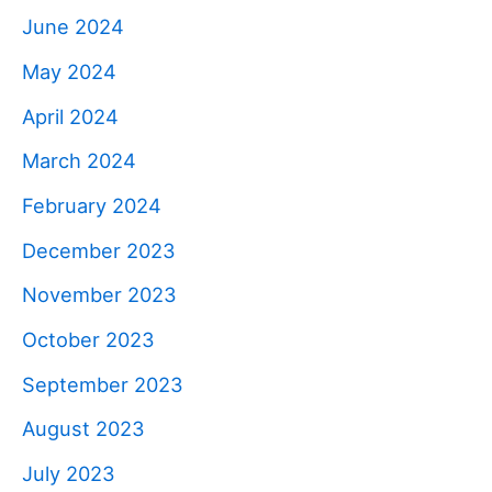
June 2024
May 2024
April 2024
March 2024
February 2024
December 2023
November 2023
October 2023
September 2023
August 2023
July 2023