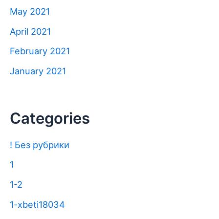
May 2021
April 2021
February 2021
January 2021
Categories
! Без рубрики
1
1-2
1-xbeti18034