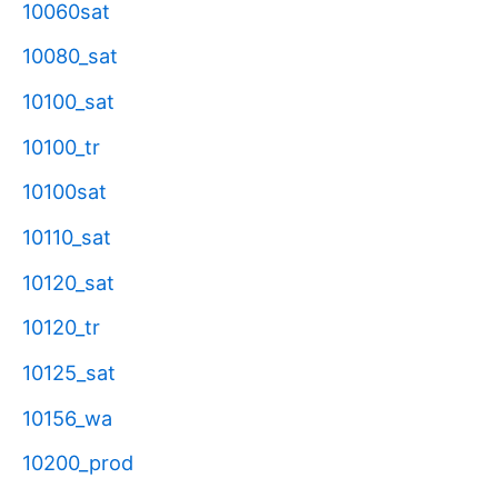
10060sat
10080_sat
10100_sat
10100_tr
10100sat
10110_sat
10120_sat
10120_tr
10125_sat
10156_wa
10200_prod