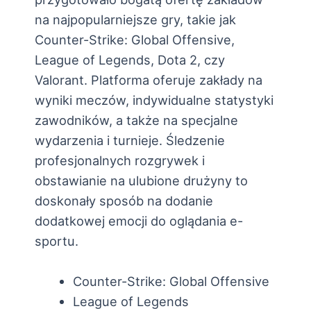
na najpopularniejsze gry, takie jak
Counter-Strike: Global Offensive,
League of Legends, Dota 2, czy
Valorant. Platforma oferuje zakłady na
wyniki meczów, indywidualne statystyki
zawodników, a także na specjalne
wydarzenia i turnieje. Śledzenie
profesjonalnych rozgrywek i
obstawianie na ulubione drużyny to
doskonały sposób na dodanie
dodatkowej emocji do oglądania e-
sportu.
Counter-Strike: Global Offensive
League of Legends