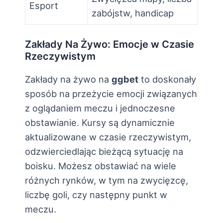
Esport
zabójstw, handicap
Zakłady Na Żywo: Emocje w Czasie
Rzeczywistym
Zakłady na żywo na
ggbet
to doskonały
sposób na przeżycie emocji związanych
z oglądaniem meczu i jednoczesne
obstawianie. Kursy są dynamicznie
aktualizowane w czasie rzeczywistym,
odzwierciedlając bieżącą sytuację na
boisku. Możesz obstawiać na wiele
różnych rynków, w tym na zwycięzcę,
liczbę goli, czy następny punkt w
meczu.