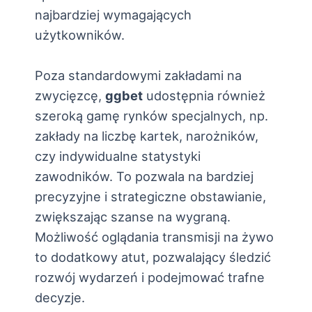
najbardziej wymagających
użytkowników.
Poza standardowymi zakładami na
zwycięzcę,
ggbet
udostępnia również
szeroką gamę rynków specjalnych, np.
zakłady na liczbę kartek, narożników,
czy indywidualne statystyki
zawodników. To pozwala na bardziej
precyzyjne i strategiczne obstawianie,
zwiększając szanse na wygraną.
Możliwość oglądania transmisji na żywo
to dodatkowy atut, pozwalający śledzić
rozwój wydarzeń i podejmować trafne
decyzje.