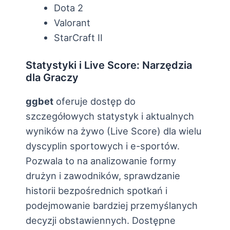
Dota 2
Valorant
StarCraft II
Statystyki i Live Score: Narzędzia
dla Graczy
ggbet
oferuje dostęp do
szczegółowych statystyk i aktualnych
wyników na żywo (Live Score) dla wielu
dyscyplin sportowych i e-sportów.
Pozwala to na analizowanie formy
drużyn i zawodników, sprawdzanie
historii bezpośrednich spotkań i
podejmowanie bardziej przemyślanych
decyzji obstawiennych. Dostępne