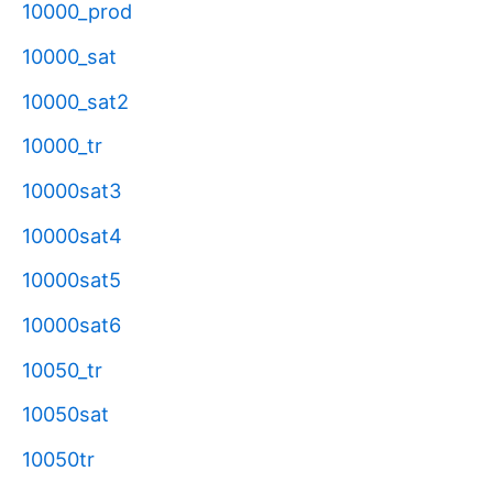
10000_prod
10000_sat
10000_sat2
10000_tr
10000sat3
10000sat4
10000sat5
10000sat6
10050_tr
10050sat
10050tr