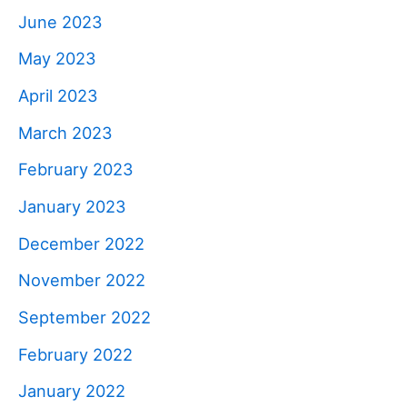
June 2023
May 2023
April 2023
March 2023
February 2023
January 2023
December 2022
November 2022
September 2022
February 2022
January 2022