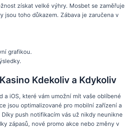
ožnost získat velké výhry. Mosbet se zaměřuje
hry jsou toho důkazem. Zábava je zaručena v
vní grafikou.
ýsledky.
 Kasino Kdekoliv a Kdykoliv
id a iOS, které vám umožní mít vaše oblíbené
ce jsou optimalizované pro mobilní zařízení a
 Díky push notifikacím vás už nikdy neunikne
ledky zápasů, nové promo akce nebo změny v