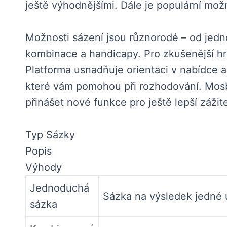
ještě výhodnějšími. Dále je populární mož
Možnosti sázení jsou různorodé – od jed
kombinace a handicapy. Pro zkušenější hráč
Platforma usnadňuje orientaci v nabídce a 
které vám pomohou při rozhodování. Mosbe
přinášet nové funkce pro ještě lepší zážit
Typ Sázky
Popis
Výhody
Jednoduchá
Sázka na výsledek jedné u
sázka