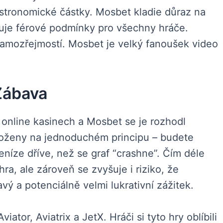
astronomické částky. Mosbet kladie důraz na
uje férové podmínky pro všechny hráče.
 samozřejmostí. Mosbet je velký fanoušek video
Zábava
 online kasinech a Mosbet se je rozhodl
loženy na jednoduchém principu – budete
peníze dříve, než se graf “crashne”. Čím déle
hra, ale zároveň se zvyšuje i riziko, že
avý a potenciálně velmi lukrativní zážitek.
ator, Aviatrix a JetX. Hráči si tyto hry oblíbili