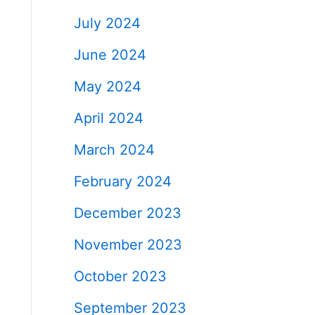
July 2024
June 2024
May 2024
April 2024
March 2024
February 2024
December 2023
November 2023
October 2023
September 2023