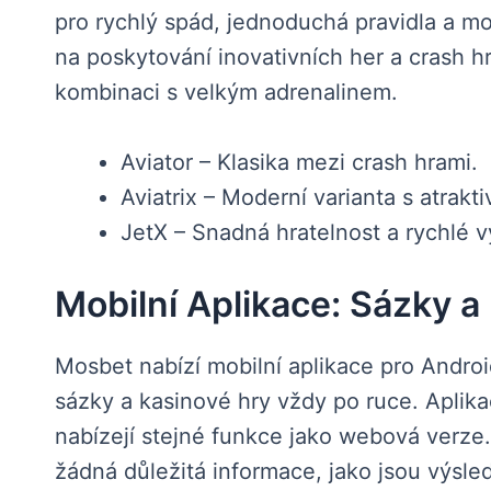
pro rychlý spád, jednoduchá pravidla a m
na poskytování inovativních her a crash 
kombinaci s velkým adrenalinem.
Aviator – Klasika mezi crash hrami.
Aviatrix – Moderní varianta s atrakti
JetX – Snadná hratelnost a rychlé v
Mobilní Aplikace: Sázky a
Mosbet nabízí mobilní aplikace pro Andro
sázky a kasinové hry vždy po ruce. Aplika
nabízejí stejné funkce jako webová verze.
žádná důležitá informace, jako jsou výs