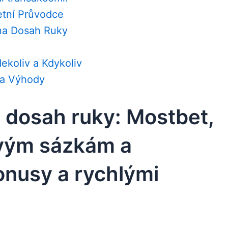
etní Průvodce
 na Dosah Ruky
ekoliv a Kdykoliv
 a Výhody
a dosah ruky: Mostbet,
avým sázkám a
nusy a rychlými