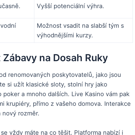
učasně.
Vyšší potenciální výhra.
úvodní
Možnost vsadit na slabší tým s
výhodnějšími kurzy.
ět Zábavy na Dosah Ruky
 od renomovaných poskytovatelů, jako jsou
si užít klasické sloty, stolní hry jako
deo poker a mnoho dalších. Live Kasino vám pak
ými krupiéry, přímo z vašeho domova. Interakce
m nový rozměr.
se vždy máte na co těšit. Platforma nabízí i