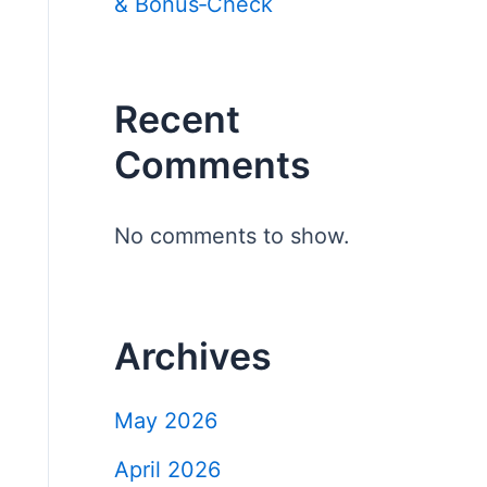
& Bonus‑Check
Recent
Comments
No comments to show.
Archives
May 2026
April 2026