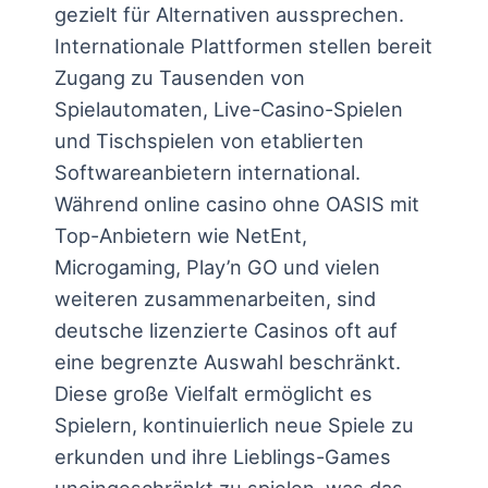
gezielt für Alternativen aussprechen.
Internationale Plattformen stellen bereit
Zugang zu Tausenden von
Spielautomaten, Live-Casino-Spielen
und Tischspielen von etablierten
Softwareanbietern international.
Während online casino ohne OASIS mit
Top-Anbietern wie NetEnt,
Microgaming, Play’n GO und vielen
weiteren zusammenarbeiten, sind
deutsche lizenzierte Casinos oft auf
eine begrenzte Auswahl beschränkt.
Diese große Vielfalt ermöglicht es
Spielern, kontinuierlich neue Spiele zu
erkunden und ihre Lieblings-Games
uneingeschränkt zu spielen, was das