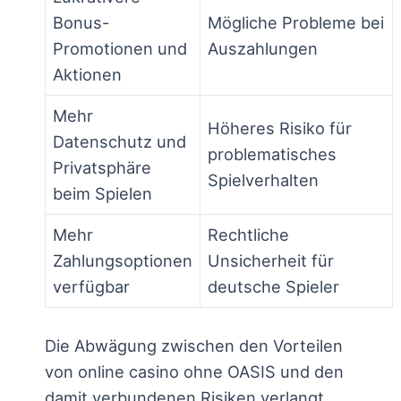
Bonus-
Mögliche Probleme bei
Promotionen und
Auszahlungen
Aktionen
Mehr
Höheres Risiko für
Datenschutz und
problematisches
Privatsphäre
Spielverhalten
beim Spielen
Mehr
Rechtliche
Zahlungsoptionen
Unsicherheit für
verfügbar
deutsche Spieler
Die Abwägung zwischen den Vorteilen
von online casino ohne OASIS und den
damit verbundenen Risiken verlangt