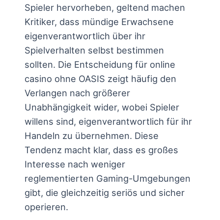
Spieler hervorheben, geltend machen
Kritiker, dass mündige Erwachsene
eigenverantwortlich über ihr
Spielverhalten selbst bestimmen
sollten. Die Entscheidung für online
casino ohne OASIS zeigt häufig den
Verlangen nach größerer
Unabhängigkeit wider, wobei Spieler
willens sind, eigenverantwortlich für ihr
Handeln zu übernehmen. Diese
Tendenz macht klar, dass es großes
Interesse nach weniger
reglementierten Gaming-Umgebungen
gibt, die gleichzeitig seriös und sicher
operieren.