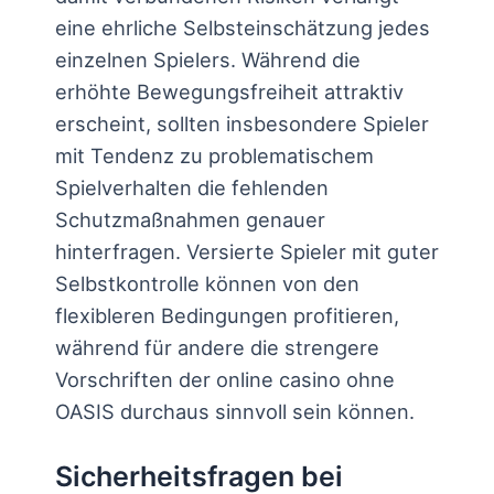
eine ehrliche Selbsteinschätzung jedes
einzelnen Spielers. Während die
erhöhte Bewegungsfreiheit attraktiv
erscheint, sollten insbesondere Spieler
mit Tendenz zu problematischem
Spielverhalten die fehlenden
Schutzmaßnahmen genauer
hinterfragen. Versierte Spieler mit guter
Selbstkontrolle können von den
flexibleren Bedingungen profitieren,
während für andere die strengere
Vorschriften der online casino ohne
OASIS durchaus sinnvoll sein können.
Sicherheitsfragen bei