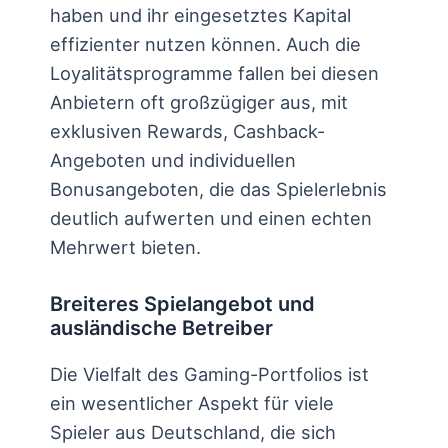
haben und ihr eingesetztes Kapital
effizienter nutzen können. Auch die
Loyalitätsprogramme fallen bei diesen
Anbietern oft großzügiger aus, mit
exklusiven Rewards, Cashback-
Angeboten und individuellen
Bonusangeboten, die das Spielerlebnis
deutlich aufwerten und einen echten
Mehrwert bieten.
Breiteres Spielangebot und
ausländische Betreiber
Die Vielfalt des Gaming-Portfolios ist
ein wesentlicher Aspekt für viele
Spieler aus Deutschland, die sich