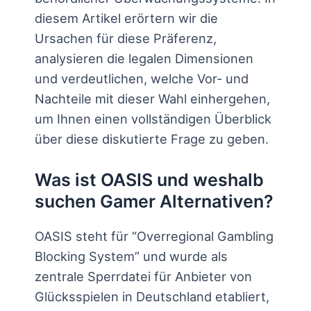
diesem Artikel erörtern wir die
Ursachen für diese Präferenz,
analysieren die legalen Dimensionen
und verdeutlichen, welche Vor- und
Nachteile mit dieser Wahl einhergehen,
um Ihnen einen vollständigen Überblick
über diese diskutierte Frage zu geben.
Was ist OASIS und weshalb
suchen Gamer Alternativen?
OASIS steht für “Overregional Gambling
Blocking System” und wurde als
zentrale Sperrdatei für Anbieter von
Glücksspielen in Deutschland etabliert,