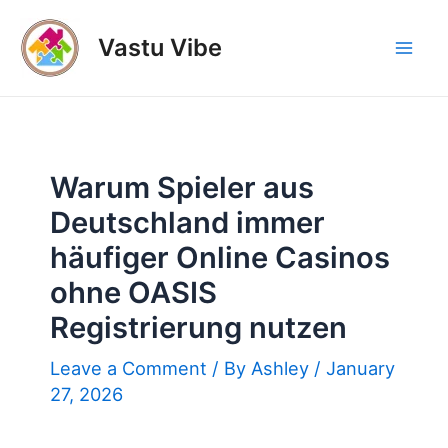
Skip
to
Vastu Vibe
Mai
content
Men
Warum Spieler aus
Deutschland immer
häufiger Online Casinos
ohne OASIS
Registrierung nutzen
Leave a Comment
/ By
Ashley
/
January
27, 2026