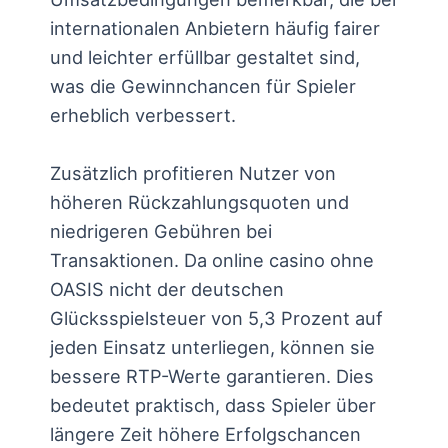
internationalen Anbietern häufig fairer
und leichter erfüllbar gestaltet sind,
was die Gewinnchancen für Spieler
erheblich verbessert.
Zusätzlich profitieren Nutzer von
höheren Rückzahlungsquoten und
niedrigeren Gebühren bei
Transaktionen. Da online casino ohne
OASIS nicht der deutschen
Glücksspielsteuer von 5,3 Prozent auf
jeden Einsatz unterliegen, können sie
bessere RTP-Werte garantieren. Dies
bedeutet praktisch, dass Spieler über
längere Zeit höhere Erfolgschancen