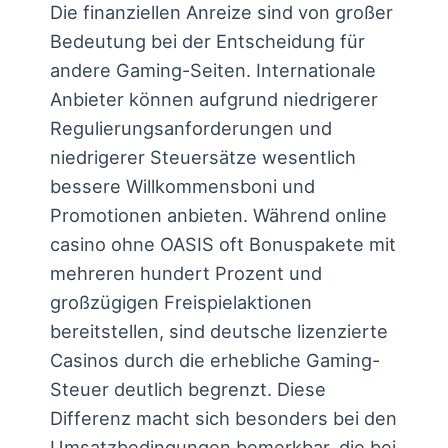
Die finanziellen Anreize sind von großer
Bedeutung bei der Entscheidung für
andere Gaming-Seiten. Internationale
Anbieter können aufgrund niedrigerer
Regulierungsanforderungen und
niedrigerer Steuersätze wesentlich
bessere Willkommensboni und
Promotionen anbieten. Während online
casino ohne OASIS oft Bonuspakete mit
mehreren hundert Prozent und
großzügigen Freispielaktionen
bereitstellen, sind deutsche lizenzierte
Casinos durch die erhebliche Gaming-
Steuer deutlich begrenzt. Diese
Differenz macht sich besonders bei den
Umsatzbedingungen bemerkbar, die bei