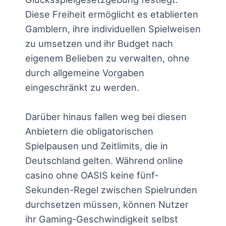
Diese Freiheit ermöglicht es etablierten
Gamblern, ihre individuellen Spielweisen
zu umsetzen und ihr Budget nach
eigenem Belieben zu verwalten, ohne
durch allgemeine Vorgaben
eingeschränkt zu werden.
Darüber hinaus fallen weg bei diesen
Anbietern die obligatorischen
Spielpausen und Zeitlimits, die in
Deutschland gelten. Während online
casino ohne OASIS keine fünf-
Sekunden-Regel zwischen Spielrunden
durchsetzen müssen, können Nutzer
ihr Gaming-Geschwindigkeit selbst