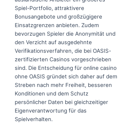
Spiel-Portfolio, attraktivere
Bonusangebote und großzügigere
Einsatzgrenzen anbieten. Zudem
bevorzugen Spieler die Anonymität und
den Verzicht auf ausgedehnte
Verifikationsverfahren, die bei OASIS-
zertifizierten Casinos vorgeschrieben
sind. Die Entscheidung für online casino
ohne OASIS gründet sich daher auf dem
Streben nach mehr Freiheit, besseren
Konditionen und dem Schutz
persönlicher Daten bei gleichzeitiger
Eigenverantwortung für das
Spielverhalten.