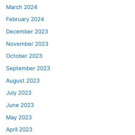
March 2024
February 2024
December 2023
November 2023
October 2023
September 2023
August 2023
July 2023
June 2023
May 2023
April 2023