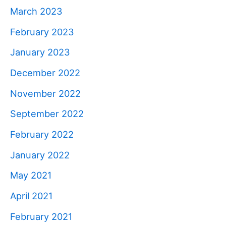
March 2023
February 2023
January 2023
December 2022
November 2022
September 2022
February 2022
January 2022
May 2021
April 2021
February 2021