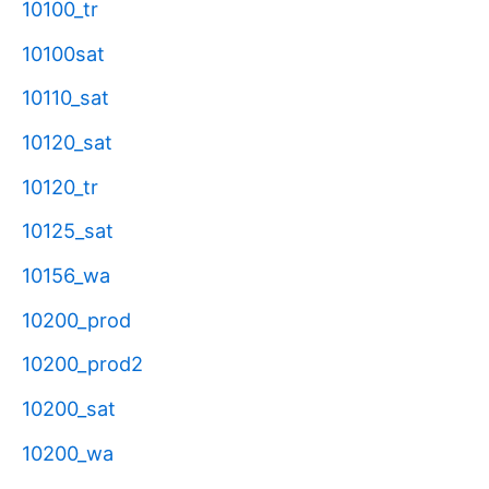
10100_tr
10100sat
10110_sat
10120_sat
10120_tr
10125_sat
10156_wa
10200_prod
10200_prod2
10200_sat
10200_wa