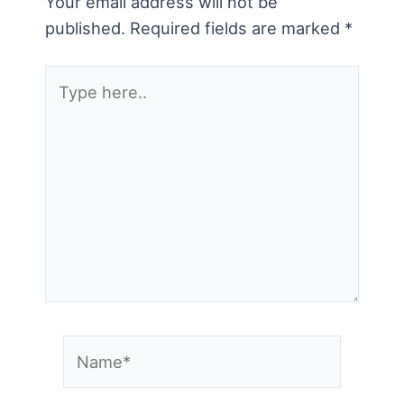
Your email address will not be
published.
Required fields are marked
*
Type
here..
Name*