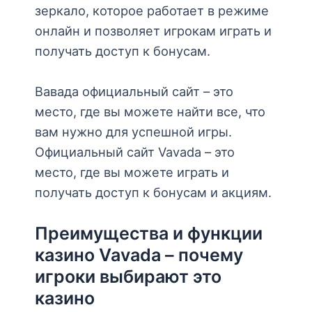
зеркало, которое работает в режиме
онлайн и позволяет игрокам играть и
получать доступ к бонусам.
Вавада официальный сайт – это
место, где вы можете найти все, что
вам нужно для успешной игры.
Официальный сайт Vavada – это
место, где вы можете играть и
получать доступ к бонусам и акциям.
Преимущества и функции
казино Vavada – почему
игроки выбирают это
казино