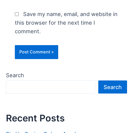
Save my name, email, and website in
this browser for the next time I
comment.
Search
Search
Recent Posts