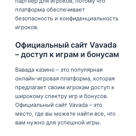
партнер для игроков, потому что
платформа обеспечивает
безопасность и конфиденциальность
игроков.
Официальный сайт Vavada
– доступ к играм и бонусам
Вавада казино – это популярная
онлайн-игровая платформа, которая
предлагает своим игрокам доступ к
широкому спектру игр и бонусов.
Официальный сайт Vavada – это
место, где вы можете найти все, что
вам нужно для успешной игры.