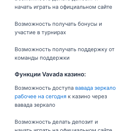
начать играть на официальном сайте
Возможность получать бонусы и
участие в турнирах
Возможность получать поддержку от
команды поддержки
Функции Vavada казино:
Возможность доступа
вавада зеркало
рабочее на сегодня
к казино через
вавада зеркало
Возможность делать депозит и
начать играть на официальном сайте