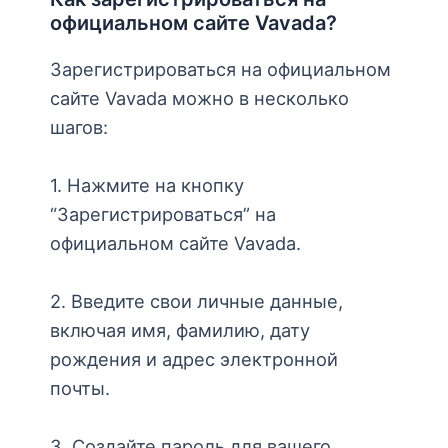
официальном сайте Vavada?
Зарегистрироваться на официальном
сайте Vavada можно в несколько
шагов:
1. Нажмите на кнопку
“Зарегистрироваться” на
официальном сайте Vavada.
2. Введите свои личные данные,
включая имя, фамилию, дату
рождения и адрес электронной
почты.
3. Создайте пароль для вашего