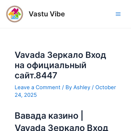
Skip
to
Vastu Vibe
Mai
content
Men
Vavada Зеркало Вход
на официальный
сайт.8447
Leave a Comment
/ By
Ashley
/
October
24, 2025
Вавада казино |
Vavada Зеркало Вход