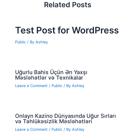
Related Posts
Test Post for WordPress
Public
/ By
Ashley
Uğurlu Bahis Üçün Ən Yaxşı
Məsləhətlər və Texnikalar
Leave a Comment
/
Public
/ By
Ashley
Onlayn Kazino Dünyasında Uğur Sırları
və Təhlükəsizlik Məsləhətləri
Leave a Comment
/
Public
/ By
Ashley