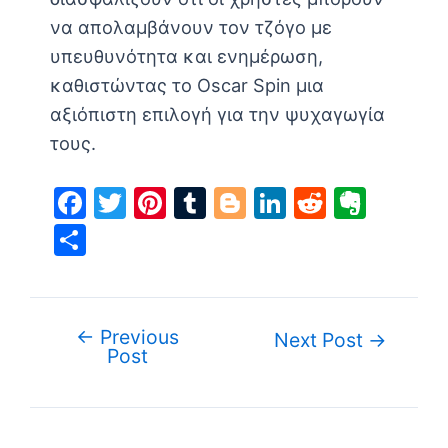
να απολαμβάνουν τον τζόγο με
υπευθυνότητα και ενημέρωση,
καθιστώντας το Oscar Spin μια
αξιόπιστη επιλογή για την ψυχαγωγία
τους.
F
T
Pi
T
Bl
Li
R
E
a
w
nt
u
o
n
e
v
S
c
itt
er
m
g
k
d
er
h
e
er
e
bl
g
e
di
n
ar
b
st
r
er
dI
t
ot
e
←
Previous
Post
Next Post
→
o
n
e
Post
navigation
o
k