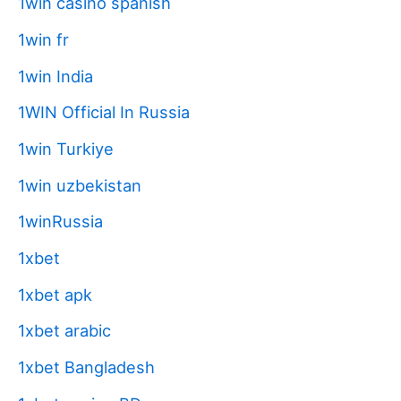
1win casino spanish
1win fr
1win India
1WIN Official In Russia
1win Turkiye
1win uzbekistan
1winRussia
1xbet
1xbet apk
1xbet arabic
1xbet Bangladesh