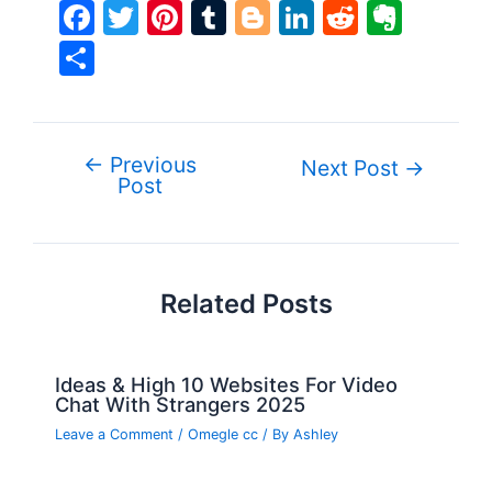
F
T
Pi
T
Bl
Li
R
E
a
w
nt
u
o
n
e
v
S
c
itt
er
m
g
k
d
er
h
e
er
e
bl
g
e
di
n
ar
b
st
r
er
dI
t
ot
e
←
Previous
Post
Next Post
→
o
n
e
Post
navigation
o
k
Related Posts
Ideas & High 10 Websites For Video
Chat With Strangers 2025
Leave a Comment
/
Omegle cc
/ By
Ashley