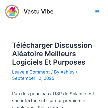
Skip
to
Vastu Vibe
Mai
content
Men
Télécharger Discussion
Aléatoire Meilleurs
Logiciels Et Purposes
Leave a Comment
/ By
Ashley
/
September 12, 2025
L’un des principaux USP de Splansh est
son interface utilisateur premium et
simple qui a l’air luxueuse,