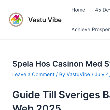
Skip
Home
45 De
to
Vastu Vibe
content
Achieve Prosper
Spela Hos Casinon Med S
Leave a Comment
/ By
VastuVibe
/
July 4
Guide Till Sveriges 
Web 2025